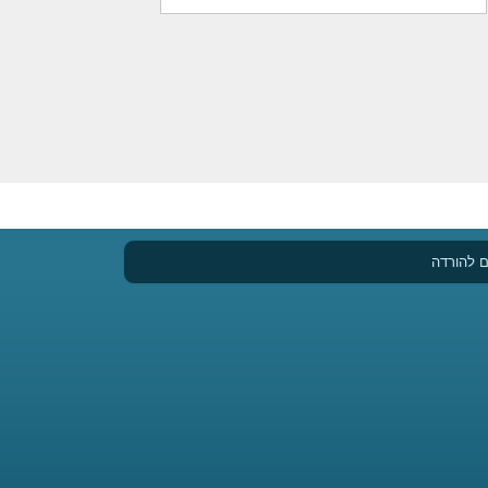
משחקי בוב ספוג
המים
משחקי אופנועים
 להורדה