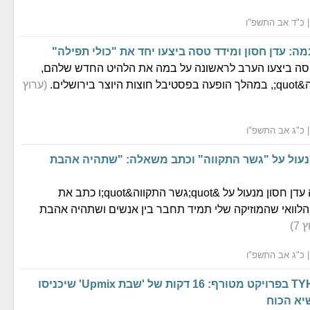
ה: עדן חסון ומידד טסה ביצעו יחד את "כולי תפילה"
טסה ביצעו הערב לראשונה על במה את הלהיט החדש שלהם,
(ערוץ
נעול על "גשר התקווה" וכתב משאלה: "שתהיה אהבת
לפני הופעתו תלה עדן חסון מנעול על &quot;גשר התקווה&quot;ו כתב את
משאלה &quot;הלוואי שהמוזיקה שלי תמיד תחבר בין אנשים ושתהיה אהבת
 7)
משולם זושא ו-TYH בפרויקט מטורף: 16 דקות של 'שבת Upmix' שיכניסו
א הכוח