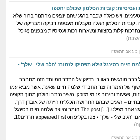
ועסיסיות: קוביות הסלמון שכולם יחטפו
 טעימים, ויש כאלה שכבר ברגע שהם יוצאים מהתנור ברור שלא
. קוביות הסלמון האלה מקבלות מעטפת דביקה ומבריקה של
 נחרכות קלות בקצוות ונשארות רכות ועסיסיות מבפנים (אוכל
השבת)
ה חיים בסינגל שלא תפסיקו לזמזם: 'הלב שלי - שלך' •
ל כבר מורגשת באוויר: בדיוק אל התדר המיוחד הזה מתחבר
ף של הזמר והיוצר החב"די שלמה חיים שאער, אשר מביא עמו
ות, פגיעות וחיבור פנימי מזוקק. השיר נכתב והולחן מתוך תקופה
חיים – רגעים שבהם התחושה הכללית הייתה של אובדן דרך,
מרחק וחיפוש נואש אחר מפלט. […] The post הזמר והיוצר שלמה חיים בסינגל
י - שלך' • צפו בקליפ appeared first on חרדים10.