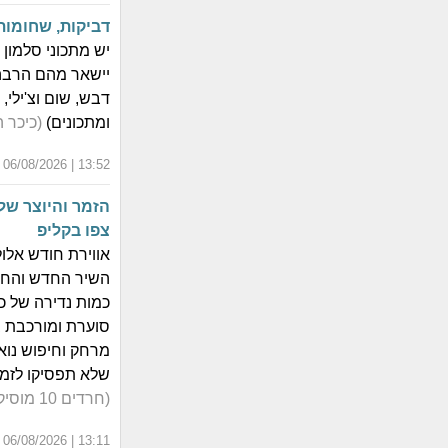
דביקות, שחומות 
יש מתכוני סלמון
יישאר מהם הרבה
דבש, שום וצ'ילי,
ומתכונים)
(כיכר 
13:52 | 06/08/2026 | כ"ג אב התשפ"ו
הזמר והיוצר שלמ
צפו בקליפ
אווירת חודש אלו
השיר החדש והחשו
כמות נדירה של כנ
סוערת ומורכבת ב
שלא תפסיקו לזמזם: 'הלב של
(חרדים 10 מוסיקה)
13:11 | 06/08/2026 | כ"ג אב התשפ"ו