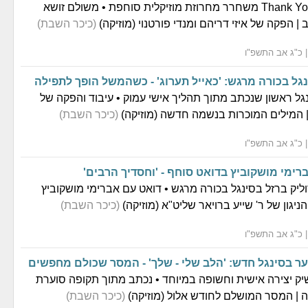
ארגון Thank You Hashem משחרר מחרוזת מוזיקלית סוחפת • משולם זושא
 | הפקה של איזי דריהם ומנדי פורטנוי (מוזיקה)
(כיכר השבת)
נגל בכורה מרגש: 'כאייל תערוג' - כשהמשל הופך לתפילה
נגל ראשון שנכתב מתוך תהליך אישי עמוק • עיבוד והפקה של
| המילים המוכרות בנשמה חדשה (מוזיקה)
(כיכר השבת)
רימי מושקוביץ בדואט סוחף - 'וחסדיך הרבים'
ליק ברזל בסינגל בכורה מרגש • דואט עם אברימי מושקוביץ
ניגון של ר' שייע ברויאר שליט"א (מוזיקה)
(כיכר השבת)
 בסינגל חדש: 'הלב שלי - שלך' - המסר שכולם מחפשים
ק יצירה אישית וחשופה במיוחד • נכתב מתוך תקופה סוערת
 | המסר המושלם לחודש אלול (מוזיקה)
(כיכר השבת)