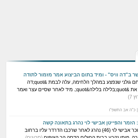
 ב"דה וויס" - ומיד בתום הביצוע אמר מזמור לתודה
אברהם דאהן, לוחם גולני שנפצע במהלך הלחימה, עלה לבמת &quot;דה
וויס&quot; וביצע את &quot;בלילה בלילה&quot;. מיד לאחר שסיים עצר ואמר
 7)
 הזמר והפייטן אבישי לוי נהרג בתאונה קשה
הזמר והפייטן המוכר אבישי לוי (46) נהרג לאחר שרכבו הדרדר עליו ברחוב
ירה. מותו נקבע בבית החולים הדסה הר הצופים
(סרוגים)