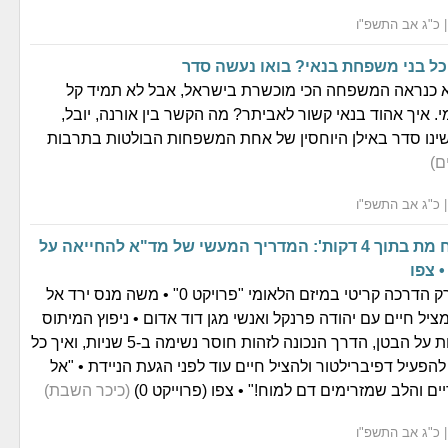
ל בני משפחת בנאי? בואו נעשה סדר
 כנראה המשפחה הכי מוכשרת בישראל, אבל לא תמיד קל
י. איך אהוד בנאי קשור לאביתר? מה הקשר בין אורנה, יובל,
ינו סדר באילן היוחסין של אחת המשפחות הבולטות בתרבות
ם)
'ללא חמצן המוח מת בתוך 4 דקות': המדריך המעשי של מד"א להחייאה על
 צפו
'כיכר השבת' בפרק הדרכה קריטי במיזם הלאומי "פרויקט 0" • משה מנס ירד אל
יל חיים עם יהודה פרנקל ואנשי מגן דוד אדום • ניפוץ המיתוס
המסוכן של לחיצות על הבטן, הדרך הנכונה לזהות חוסר נשימה ב-5 שניות, ואיך כל
להפעיל דפיברילטור ולהציל חיים עוד לפני הגעת הניידת • "אל
ם והלב שמזרימים דם למוח!" • צפו (פרוייקט 0)
(כיכר השבת)