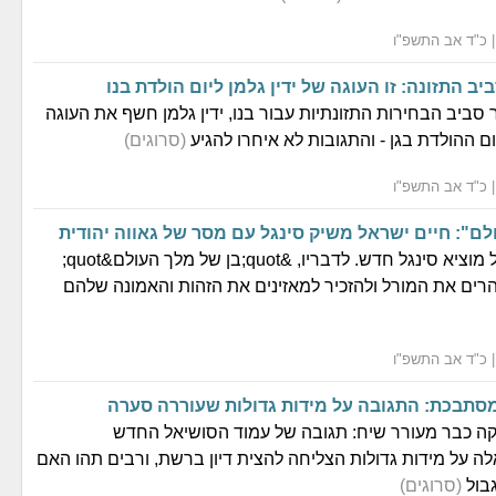
 התזונה: זו העוגה של ידין גלמן ליום הולדת בנו
 סביב הבחירות התזונתיות עבור בנו, ידין גלמן חשף את העוגה
ם ההולדת בגן - והתגובות לא איחרו להגיע
(סרוגים)
לם": חיים ישראל משיק סינגל עם מסר של גאווה יהודית
הזמר חיים ישראל מוציא סינגל חדש. לדבריו, &quot;בן של מלך העולם&quot;
להרים את המורל ולהזכיר למאזינים את הזהות והאמונה שלהם
סתבכת: התגובה על מידות גדולות שעוררה סערה
ה כבר מעורר שיח: תגובה של עמוד הסושיאל החדש
 על מידות גדולות הצליחה להצית דיון ברשת, ורבים תהו האם
בול
(סרוגים)