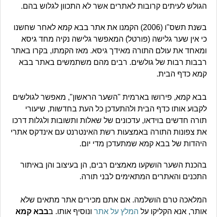
הגולש לעיתים קרובות לאתרים אשר לא התכוון לגלוש בהם.
בשנת תשס"ו (2006) הקמנו את אתר בבא קמא לאחר שחשנו
כי אין שער גלישה (פורטל) המאפשר גלישה נקיה מחד גיסא
ומאחד את עולם התורה מאידך גיסא. מאז הקמתו, בקרו באתר
רבבות רבות של גולשים. רבים מהם משתמשים באתר בבא
קמא כדף הבית.
בבא קמא, פירושו בארמית "השער הראשון", מאפשר לגולשים
לקבוע אותו כדף הבית ולהתעדכן כל העת בחדשות, שיעורי
תורה חדשים בוידאו, עדכונים של שאלות ותשובות ולגלות דרכו
את צפונות התורה באמצעות רשת האינטרנט עם אינדקס אתרי
היהדות של בבא קמא שמתעדכן מדי יום.
בהכנת השער הושקעו מאמצים רבים, הן בעיצוב והן באיתור
התכנים והאתרים המתאימים לבני תורה.
המלאכה טרם הושלמה. אם אתם מכירים אתר מתאים שלא
אותר, אנא הקליקו על
המלץ על אתר
ונוסיף אותו. ב
בבא קמא