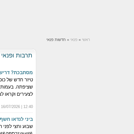
ראשי
»
פנאי
» חדשות פנאי
תרבות ופנאי
מסתבכת? דרישה
טיזר חדש של כוכ
שציפתה. בעמותת 
לצעירים וקראו ל
12:40 | 16/07/2026 | ב' אב התשפ"ו
ביני לנדאו חשף שי
שבוע וחצי לפני 