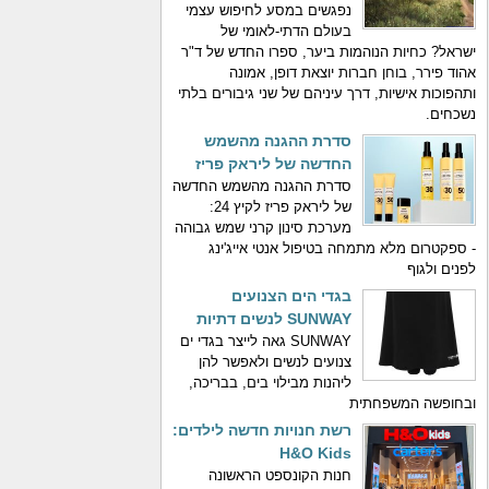
נפגשים במסע לחיפוש עצמי
בעולם הדתי-לאומי של
ישראל? כחיות הנוהמות ביער, ספרו החדש של ד"ר
אהוד פירר, בוחן חברות יוצאת דופן, אמונה
ותהפוכות אישיות, דרך עיניהם של שני גיבורים בלתי
נשכחים.
סדרת ההגנה מהשמש
החדשה של ליראק פריז
סדרת ההגנה מהשמש החדשה
של ליראק פריז לקיץ 24:
מערכת סינון קרני שמש גבוהה
- ספקטרום מלא מתמחה בטיפול אנטי אייג'ינג
לפנים ולגוף
בגדי הים הצנועים
SUNWAY לנשים דתיות
SUNWAY גאה לייצר בגדי ים
צנועים לנשים ולאפשר להן
ליהנות מבילוי בים, בבריכה,
ובחופשה המשפחתית
רשת חנויות חדשה לילדים:
H&O Kids
חנות הקונספט הראשונה