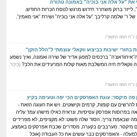
ף את "על אלה אני בוכיה" באמונה טהורה
", לייזר ברוק משחרר חידוש מרגש לנוסח הכרזת החודש,
של ר' שלמה קרליבך "על אלה אני בוכיה" ושירת "אני מאמין".
ת בחורי ישיבות בביצוע ווקאלי עוצמתי ל"הלל הזקן"
איחודאצ'ה" ברכסים למפגן אדיר של שירה ואמונה, ואיך נשמע
ה ווקאלית חיה המשלבת מאות קולות המרעידים את הלב?
(כיכר
 פה מיקסר: עוגת האפרסקים הכי יפה וטעימה בקיץ
 להרשים עם קומות, קרמים וקישוטים. ויש את העוגה הזאת -
ה בפרוסות אפרסק עסיסיות, ונראית כאילו מישהו עמד עליה
מה שבאמת צריך. הסוד שלה פשוט: לא מקציפים, לא מפרידים
ים מיקסר. מערבבים בקערה, מסדרים שכבת אפרסקים באמצע,
מעלה - והאפרסקים כבר עושים את כל העבודה (אוכל