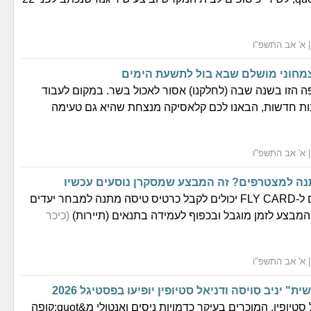
צמחוני מושלם שבא בול לתשעת הימים
ה הזו בשנה שבה (לחלקנו) אסור לאכול בשר. במקום לעבוד
ות חדשות, הבאנו לכם קלאסיקה מנצחת שהיא גם טעימה
נה למצטרפים? זה המבצע שמסקרן נוסעים עכשיו
מצטרפים חדשים ל-FLY CARD יכולים לקבל כרטיס טיסה מתנה למבחר יעדים
 המבצע לזמן מוגבל ובכפוף לעמידה בתנאים (תיירות)
(כיכר
ת" יניב סויסה ודניאל סטיופין יופיעו בפסטיגל 2026
יניב סויסה ודניאל סטיופין, המוכרים בעיקר כדמויות ניסים ואנטולי מ&quot;קופה