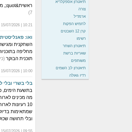
תיאטרון אספקלריא
ראשית&quot;, מצטרפים באופן רשמי לנבחרת הכוכבים של פסטיגל 2026
צורה
7)
ארמדיל
לחמיש הפקות
10:21 | 15/07/2026 | א' אב התשפ"ו
קרן 12 השבטים
ואו: פאנליסטית קשת 12 מצטרפ
רשימו
השחקנית ומגישת 
תיאטרון השחר
שאריות ברשת
תוכנית הבוקר
(כי
משותפים
תיאטרון לב השמים
10:00 | 15/07/2026 | א' אב התשפ"ו
רדיו גאולה
בלי בשרי ובלי לחץ: 10 ארוחות שיצילו לכם את
בתשעת הימים, כש
מה מכינים לארו
10 רעיונות לאר
שמתאימות בדיוק ל
ובלי תחושה שכול
09:55 | 15/07/2026 | א' אב התשפ"ו