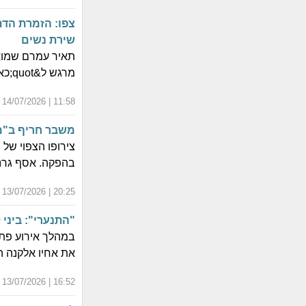
צפו: הזמרת הדת
שירת נשים
מרגש ל&quot;כאב של לוחמים&quot;, שכלל גם קטע בערבית.
11:58 | 14/07/2026 | כ"ט תמוז התשפ"ו
משבר חריף ב"
בהפקה. אסף גרנ
20:25 | 13/07/2026 | כ"ח תמוז התשפ"ו
"התנערי": ביני
במהלך אירוע פתיח
את אחיו אלקנה הי&quot;ד בקרב, את השיר &quot;התנער
16:52 | 13/07/2026 | כ"ח תמוז התשפ"ו