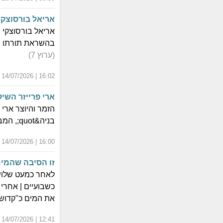
אריאל בורסוצקי
בהשראת תורתו של הרמח&quot;ל. הגרסה הווקא
(ערוץ 7)
16:02 | 14/07/2026 | כ"ט תמוז התשפ"ו
ארי פרייזר השי
בניה&quot;, המבוסס על הפסוק &quot;קול ברמה נשמע&quot;.
16:00 | 14/07/2026 | כ"ט תמוז התשפ"ו
זו הסיבה שהמים
לאחר כמעט שלוש ש
כשבועיים | אחרי
את המים כ"קדוש
12:41 | 14/07/2026 | כ"ט תמוז התשפ"ו