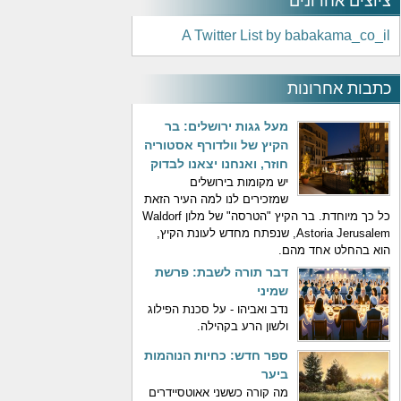
ציוצים אחרונים
A Twitter List by babakama_co_il
כתבות אחרונות
מעל גגות ירושלים: בר
הקיץ של וולדורף אסטוריה
חוזר, ואנחנו יצאנו לבדוק
יש מקומות בירושלים
שמזכירים לנו למה העיר הזאת
כל כך מיוחדת. בר הקיץ "הטרסה" של מלון Waldorf
Astoria Jerusalem, שנפתח מחדש לעונת הקיץ,
הוא בהחלט אחד מהם.
דבר תורה לשבת: פרשת
שמיני
נדב ואביהו - על סכנת הפילוג
ולשון הרע בקהילה.
ספר חדש: כחיות הנוהמות
ביער
מה קורה כששני אאוטסיידרים