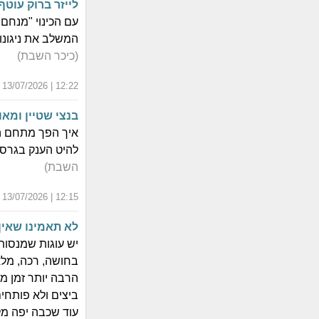
לייזר ברוק עוט
עם הכינוי "מנחם
המשלב את ניגונו 
(כיכר השבת)
12:22 | 13/07/2026 | כ"ח תמוז התשפ"ו
בנצי שטיין ומאו
איך הפך מתחם ה"
להיט הענק בגרס
השבת)
12:15 | 13/07/2026 | כ"ח תמוז התשפ"ו
לא תאמינו שאין
יש עוגות שמנסות
בחושה, רכה, מלא
הרבה יותר זמן מ
ביצים ולא פותח
עוד שכבה יפה מל