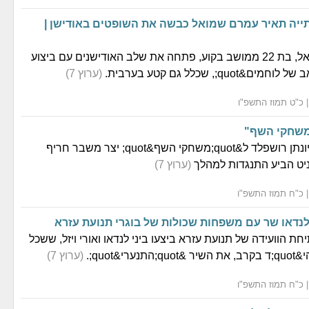
ייה תאיר עמרם שמואל כבשה את השופטים באודישן |
תאיר עמרם שמואל, בת 22 ממושב בקוע, פתחה את שלב האודישנים עם ביצוע
(ערוץ 7)
משחקי השף"
צירופו הצפוי של יונתן רושפלד ל&quot;משחקי השף&quot; יצר משבר חריף
יט הביע התנגדות למהלך
(ערוץ 7)
 לנדאו שר עם משפחות שכולות של בוגרי תנועת עזרא
ת הוועידה של תנועת עזרא ביצעו ביני לנדאו ואורי ויזל, ששכל
י&quot;.
(ערוץ 7)