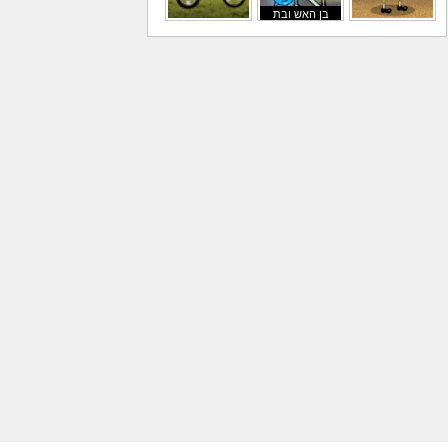
בן האש ובת
משחקי בוב ספוג
המים
משחקי אופנועים