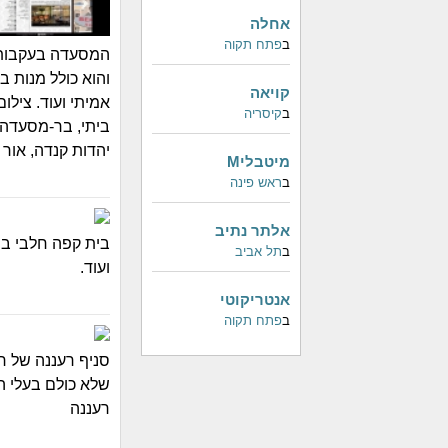
אחלה
ב
פתח תקוה
המסעדה בעקבות ה
והוא כולל מנות ב
קויאה
ב
קיסריה
יהדות קנדה, אור יהודה טלפון: 28
מיטבליM
ב
ראש פינה
אלתר נתיב
בית קפה חלבי בס
ב
תל אביב
ועוד.
אנטריקוטי
ב
פתח תקוה
סניף רעננה של 
רעננה