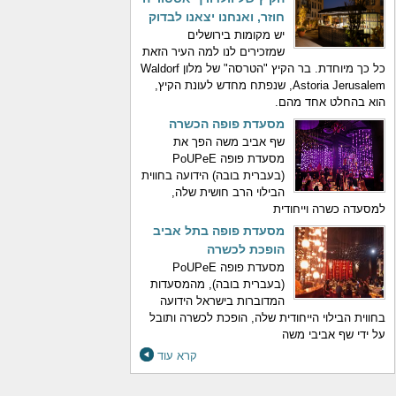
חוזר, ואנחנו יצאנו לבדוק
יש מקומות בירושלים
שמזכירים לנו למה העיר הזאת
כל כך מיוחדת. בר הקיץ "הטרסה" של מלון Waldorf
Astoria Jerusalem, שנפתח מחדש לעונת הקיץ,
הוא בהחלט אחד מהם.
מסעדת פופה הכשרה
שף אביב משה הפך את
מסעדת פופה PoUPeE
(בעברית בובה) הידועה בחווית
הבילוי הרב חושית שלה,
למסעדה כשרה וייחודית
מסעדת פופה בתל אביב
הופכת לכשרה
מסעדת פופה PoUPeE
(בעברית בובה), מהמסעדות
המדוברות בישראל הידועה
בחווית הבילוי הייחודית שלה, הופכת לכשרה ותובל
על ידי שף אביבי משה
קרא עוד