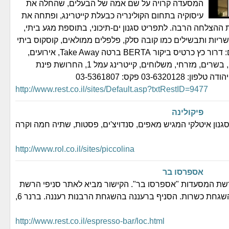
המסעדה קרויה על שם אמה של הבעלים, שהחלה את
עיסוקיה בתחום הקולינריה כבעלת קייטרינג, ופתחה את
הצלחה הרבה. לתפריט סגנון ים-תיכוני, בתוספת מגע ביתי,
שריות ותבשילים כמו קובה סלק, פלפלים ממולאים, קוסקוס ביתי
אמיתי ועוד. צילום: דרור כץ כרטיס ביקור BERTA ברטה Take Away, אירועים,
ביתי, בר-מסעדה, בשרים, מזרחי, משלוחים, קייטרינג עמל 1, החרושת פינת
03-63201 פקס: 03-5361807
http://www.rest.co.il/sites/Default.asp?txtRestID=9477
פיקולינה
גנון איטלקי המגיש מאפים, סנדויצ'ים, פסטות, שתיה חמה וקרה
http://www.rol.co.il/sites/piccolina
אספרסו בר
רשת המסעדות "אספרסו בר". הקישור מביא לאתר סניפי הרשת
שלא כולם בעלי השגחת כשרות. הסניף ברעננה בהשגחת הרבנות רעננה. ברנר 6,
http://www.rest.co.il/espresso-bar/loc.html