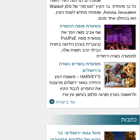
שמזכירים לנו למה העיר הזאת
כל כך מיוחדת. בר הקיץ "הטרסה" של מלון Waldorf
Astoria Jerusalem, שנפתח מחדש לעונת הקיץ,
הוא בהחלט אחד מהם.
מסעדת פופה הכשרה
שף אביב משה הפך את
מסעדת פופה PoUPeE
(בעברית בובה) הידועה בחווית
הבילוי הרב חושית שלה,
למסעדה כשרה וייחודית
מסעדת בשרים כשרה
בירושלים
HARVEY'S – מעשנת העץ
היחידה באזור ירושלים מרעננת
את התפריט לכבוד הקיץ
ולראשונה בארץ מציגה סלמון בעישון עץ ארז
עוד ביקורות
כתבות
מעל גגות ירושלים: בר
הקיץ של וולדורף אסטוריה