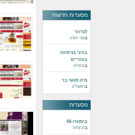
מסעדות חדשות
לנדוור
ב
אור יהודה
בורג' בנימינה
בוהריים
ב
קיסריה
מיזו סושי בר
ב
ראשל"צ
מסעדות
פופולאריות
ביסטרו 56
ב
הרצליה