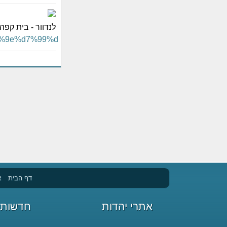
לנדוור - בית קפ
%d7%9e%d7%99%d
דף הבית
א
אתרי יהדות
חדשות 