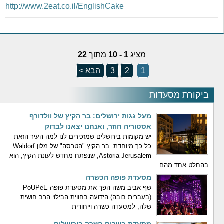
http://www.2eat.co.il/EnglishCake
מציג
1 - 10
מתוך
22
1
2
3
הבא >
ביקורת מסעדות
מעל גגות ירושלים: בר הקיץ של וולדורף
אסטוריה חוזר, ואנחנו יצאנו לבדוק
יש מקומות בירושלים שמזכירים לנו למה העיר הזאת
כל כך מיוחדת. בר הקיץ "הטרסה" של מלון Waldorf
Astoria Jerusalem, שנפתח מחדש לעונת הקיץ, הוא
בהחלט אחד מהם.
מסעדת פופה הכשרה
שף אביב משה הפך את מסעדת פופה PoUPeE
(בעברית בובה) הידועה בחווית הבילוי הרב חושית
שלה, למסעדה כשרה וייחודית