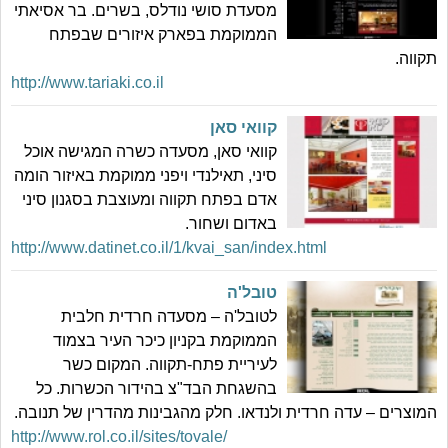
מסעדת סושי נודלס, בשרים. בר אסיאתי
הממוקמת בפארק איזורים שבפתח
תקווה.
http://www.tariaki.co.il
קוואי סאן
קוואי סאן, מסעדה כשרה המגישה אוכל
סיני, תאילנדי ויפני ממוקמת באיזור הומה
אדם בפתח תקווה ומעוצבת בסגנון סיני
באדום ושחור.
http://www.datinet.co.il/1/kvai_san/index.html
טובל'ה
לטובל'ה – מסעדה חרדית חלבית
הממוקמת בקניון כיכר העיר בצמוד
לעיריית פתח-תקווה. המקום כשר
בהשגחת הבד"צ בהידור הכשרות. כל
המוצרים – עדה חרדית ולנדאו. חלק מהגבינות מהדרין של תנובה.
http://www.rol.co.il/sites/tovale/