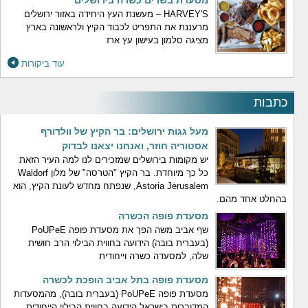
מסעדת בשרים כשרה בירושלים
HARVEY'S – מעשנת העץ היחידה באזור ירושלים
מרעננת את התפריט לכבוד הקיץ ולראשונה בארץ
מציגה סלמון בעישון עץ ארז
עוד ביקורות
כתבות
מעל גגות ירושלים: בר הקיץ של וולדורף
אסטוריה חוזר, ואנחנו יצאנו לבדוק
יש מקומות בירושלים שמזכירים לנו למה העיר הזאת
כל כך מיוחדת. בר הקיץ "הטרסה" של מלון Waldorf
Astoria Jerusalem, שנפתח מחדש לעונת הקיץ, הוא
בהחלט אחד מהם.
מסעדת פופה הכשרה
שף אביב משה הפך את מסעדת פופה PoUPeE
(בעברית בובה) הידועה בחווית הבילוי הרב חושית
שלה, למסעדה כשרה וייחודית
מסעדת פופה בתל אביב הופכת לכשרה
מסעדת פופה PoUPeE (בעברית בובה), מהמסעדות
המדוברות בישראל הידועה בחווית הבילוי הייחודית