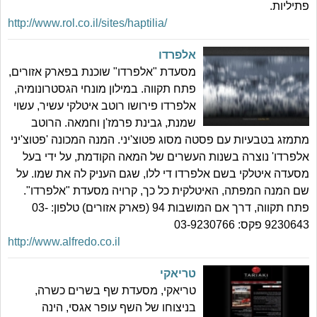
פתיליות.
http://www.rol.co.il/sites/haptilia/
אלפרדו
מסעדת "אלפרדו" שוכנת בפארק אזורים,
פתח תקווה. במילון מונחי הגסטרונומיה,
אלפרדו פירושו רוטב איטלקי עשיר, עשוי
שמנת, גבינת פרמז'ן וחמאה. הרוטב
מתמזג בטבעיות עם פסטה מסוג פטוצ'יני. המנה המכונה 'פטוצ'יני
אלפרדו' נוצרה בשנות העשרים של המאה הקודמת, על ידי בעל
מסעדה איטלקי בשם אלפרדו די ללו, שגם העניק לה את שמו. על
שם המנה המפתה, האיטלקית כל כך, קרויה מסעדת "אלפרדו".
פתח תקווה, דרך אם המושבות 94 (פארק אזורים) טלפון: 03-
9230643 פקס: 03-9230766
http://www.alfredo.co.il
טריאקי
טריאקי, מסעדת שף בשרים כשרה,
בניצוחו של השף עופר אגסי, הינה