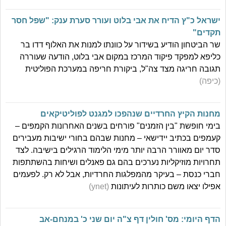
ישראל כ"ץ הדיח את אבי בלוט ועורר סערת ענק: "שפל חסר
תקדים"
שר הביטחון הודיע בשידור על כוונתו למנות את האלוף דדו בר
כליפא למפקד פיקוד המרכז במקום אבי בלוט, הודעה שעוררה
תגובה חריגה מצד צה"ל, ביקורת חריפה במערכת הפוליטית
(כיפה)
מחנות הקיץ החרדיים שנהפכו למגנט לפוליטיקאים
בימי חופשת "בין הזמנים" פורחים בשנים האחרונות הקמפּים –
קעמפים בכתיב יידישאי – מחנות שבהם בחורי ישיבות מעבירים
סדר יום מאוורר הרבה יותר מימי הלימוד הרגילים בישיבה. לצד
תחרויות מוזיקליות נערכים בהם גם פאנלים ושיחות בהשתתפות
חברי כנסת – בעיקר מהמפלגות החרדיות, אבל לא רק. לפעמים
אפילו יצאו משם כותרות לעיתונות
(ynet)
הדף היומי: מס' חולין דף צ"ה יום שני כ' במנחם-אב