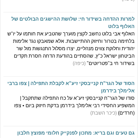
למרות ההדחה בשידור חי: שלושת ההישגים הבולטים של
האלוף בלוט
האלוף אבי בלוט נחשב לקצין מוערך שהטביע את חותמו על יו"ש
בלחימה בטרור וחיזוק ההתיישבות. אלא שמאבקו נגד אלימות
יהודית וחלוקת צווים מנהליים, יצרו מסלול התנגשות מול שר
הביטחון ישראל כ"ץ, שהסתיים בהודעת הדחה חסרת תקדים
בשידור חי ב"פטריוטים"
(כיפה)
הסוד של הגר"ח קנייבסקי זיע"א לקבלת התפילה | צפו ברבי
אלימלך בידרמן
סודו של הגר"ח קנייבסקי זיע"א על כח התפילה שתתקבל |
המשפיע החסידי רבי אלימלך בידרמן בדקת חיזוק ביום • צפו
(חרדים)
(כיכר השבת)
גם טעים וגם בריא: מתכון לפנקייק חלומי מפוצץ חלבון