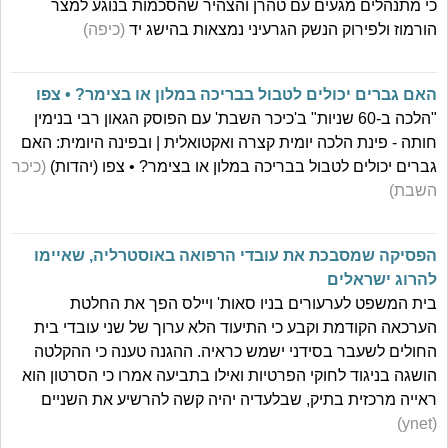
כי מתנהלים מגעים עם טהרן והצהיר שהסכמות בנוגע למצר
הורמוז ולפירוק הנשק הגרעיני נמצאות בהישג יד
(כיפה)
האם גברים יכולים לטבול בבריכה במלון או בצימר? • צפו
"הלכה ב-60 שניות" ב'כיכר השבת' עם הפוסק הגאון רבי בנימין
חותה - פינת הלכה יומית קצרה ואקטואלית | ובפינה היומית: האם
גברים יכולים לטבול בבריכה במלון או בצימר? • צפו (יהדות)
(כיכר
השבת)
הפסיקה שמסבכת את עובדי הרפואה באוסטרליה, שאיימו
להרוג ישראלים
בית המשפט לערעורים בניו סאות' ויילס הפך את החלטת
הערכאה הקודמת וקבע כי התיעוד הלא ערוך של שני עובדי בית
החולים לשעבר בסידני ישמש כראיה. ההגנה טענה כי ההקלטה
הושגה בניגוד לחוקי הפרטיות ואילו בתביעה אמרו כי הסרטון הוא
ראייה מרכזית בתיק, שבלעדיה יהיה קשה להרשיע את השניים
(ynet)