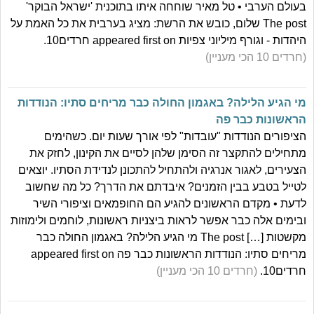
בעולם הערבי • טל מאיר שוחחה איתו בתוכנית 'ישראל הבוקר'
The post שלום, כובש את הרשת: מציג בערבית את כל האמת על
היהדות - וגורף מיליוני צפיות appeared first on חרדים10.
(חרדים 10 הכי מעניין)
מי הגיע הלילה? באגמון החולה כבר מריחים סתיו: הנודדות
הראשונות כבר פה
הציפורים הנודדות "עובדות" לפי אורך שעות יום. כשהימים
מתחילים להתקצר זה הסימן שלהן לסיים את הקינון, לחזק את
הצעירים, לאגור אנרגיה ולהתחיל להתכונן לנדידת הסתיו. יוצאים
לטייל בטבע בבין הזמנים? איבדתם את הדרך? כל מה שחשוב
לדעת • מקדם הראשונים להגיע הם החופמאים וציפורי השיר
ובימים אלה כבר אפשר לראות ביצניות ראשונות, לוחמים ולימוזות
מקשטות […] The post מי הגיע הלילה? באגמון החולה כבר
מריחים סתיו: הנודדות הראשונות כבר פה appeared first on
חרדים10.
(חרדים 10 הכי מעניין)