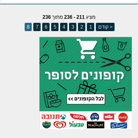
מציג
211 - 236
מתוך
236
< קודם
1
2
3
4
5
6
7
8