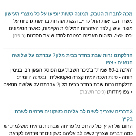
מכה לחברות הטבק: תמונה קשות יופיעו על כל מוצרי העישון
משרד הבריאות החל לחייב הצגת אזהרות בריאות גרפיות על
מוצרי עישון, לצד האזהרות המילוליות הקיימות, כאשר הסימונים
יכסו 75% משטח האריזה במטרה להדגיש את הסכנות
(כיפה)
הדלקתם נרות שבת בחדר בבית מלון? עברתם על שלושה
חטאים • צפו
"הלכה ב-60 שניות" ב'כיכר השבת' עם הפוסק הגאון רבי בנימין
חותה - פינת הלכה יומית קצרה ואקטואלית | ובפינה היומית:
הדלקתם נרות שבת בחדר בבית מלון? עברתם על שלושה חטאים
• צפו (יהדות)
(כיכר השבת)
3 דברים שצריך לשים לב אליהם כשקונים פרחים לשבת
בקיץ
החום של הקיץ יכול להרוס כל פריחה שבחנות נראית מושלמת. יש
כמה דברים שצריך לשים לב אליהם כשקונים זר פרחים לקראת