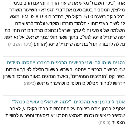
אתר "כיכר השבת" מגיש את שיעור הדף היומי עם הרב בנימין
מילצקי, המסביר בטוב-טעם את דברי הגמרא • השיעור משודר
בכל בוקר בשעה 5:00 ב'קול חי', בתדרים 93 ו-92.8 FM ומוגש
לגולשים באדיבותו • תלמוד תורתנו מוקדש ונלמד לרפואתם
השלמה של פצועי וחולי עמך ישראל ובתוכם מרת דבורה תחי' בת
יפה שיינדיל פייגע לאוי"ט בתוך שאר חולי עמך ישראל. אל נא רפא
נא לה לדבורה תחי' בת יפה שיינדיל פייגע (יהדות)
(כיכר השבת)
נהגים שימו לב: שני כבישים מרכזיים במרכז ייחסמו מיידית
שני כבישים מרכזיים ייחסמו השבוע בשעות הלילה לצורך עבודות
בפרויקט "הנתיבים המהירים", כאשר הנהגים באזור המרכז והשרון
יידרשו לבחור מסלולים חלופיים ולהיערך מראש
(כיפה)
אסף ליברמן יצא מהכלים: "למה ישראלים עושים ככה?"
אסף ליברמן מתח ביקורת על ההתנהלות בבתי הקולנוע, לאחר
שסיפר כי צופים נכנסו באמצע הסרט "אודיסאה" והפריעו לחוויית
הצפייה
(כיפה)