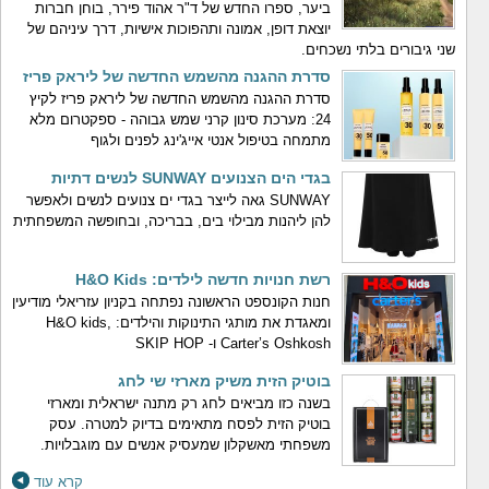
ביער, ספרו החדש של ד"ר אהוד פירר, בוחן חברות
יוצאת דופן, אמונה ותהפוכות אישיות, דרך עיניהם של
שני גיבורים בלתי נשכחים.
סדרת ההגנה מהשמש החדשה של ליראק פריז
סדרת ההגנה מהשמש החדשה של ליראק פריז לקיץ
24: מערכת סינון קרני שמש גבוהה - ספקטרום מלא
מתמחה בטיפול אנטי אייג'ינג לפנים ולגוף
בגדי הים הצנועים SUNWAY לנשים דתיות
SUNWAY גאה לייצר בגדי ים צנועים לנשים ולאפשר
להן ליהנות מבילוי בים, בבריכה, ובחופשה המשפחתית
רשת חנויות חדשה לילדים: H&O Kids
חנות הקונספט הראשונה נפתחה בקניון עזריאלי מודיעין
ומאגדת את מותגי התינוקות והילדים: H&O kids,
Carter’s Oshkosh ו- SKIP HOP
בוטיק הזית משיק מארזי שי לחג
בשנה כזו מביאים לחג רק מתנה ישראלית ומארזי
בוטיק הזית לפסח מתאימים בדיוק למטרה. עסק
משפחתי מאשקלון שמעסיק אנשים עם מוגבלויות.
קרא עוד