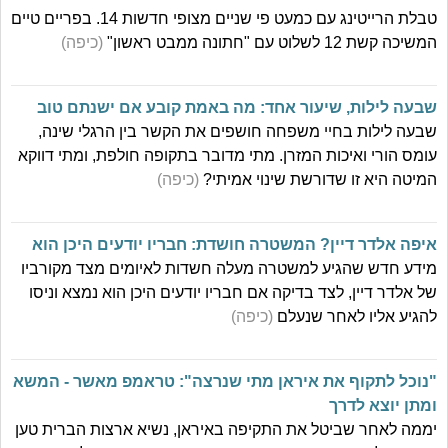
טבלת הרייטינג עם כמעט פי שניים מצופי חדשות 14. בפריים טיים
המשיכה קשת 12 לשלוט עם "חתונה ממבט ראשון"
(כיפה)
שבעה לילות, שיעור אחד: מה באמת קובע אם ישנתם טוב
שבעה לילות בחיי משפחה חושפים את הקשר בין הרגלי שינה,
עומס הורי ואיכות המזרן. מתי מדובר בתקופה חולפת, ומתי דווקא
המיטה היא זו שדורשת שינוי אמיתי?
(כיפה)
איפה אלדר דיין? המשטרה חושדת: חבריו יודעים היכן הוא
מידע חדש שהגיע למשטרה מעלה חשדות לאיומים מצד מקורביו
של אלדר דיין, לצד בדיקה אם חבריו יודעים היכן הוא נמצא וניסו
להגיע אליו לאחר שנעלם
(כיפה)
"נוכל לתקוף את איראן מתי שנרצה": טראמפ מאשר - המשא
ומתן יוצא לדרך
יממה לאחר שביטל את התקיפה באיראן, נשיא ארצות הברית טען