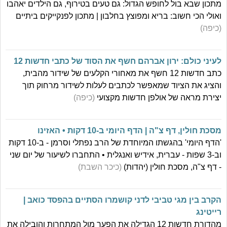
מתכון שבא בול לחופש הגדול: גם טעים בטירוף, גם הילדים יאהבו
ואולי הכי חשוב: בריא ומפוצץ בחלבון | מתכון לפנקייקים ביתיים
(כיפה)
לעיני כולם: ירון אברהם חשף את הסוד של כתבי חדשות 12
כתב חדשות 12 חשף את מאחורי הקלעים של שידור מהבית,
והציג את הציוד שמאפשר לכתבים לעלות לשידור מרחוק תוך
יצירת מראה של אולפן חדשות מקצועי
(כיפה)
מסכת חולין, דף צ"ה | הדף היומי ב-10 דקות • האזינו
'הדף היומי' בהגשתו המיוחדת של הרב נפתלי וסרמן - ב-10 דקות
וב-3 שפות - עברית, אידיש ואנגלית • התחברו לשיעור של יום שני
- דף צ"ה, מסכת חולין (יהדות)
(כיכר השבת)
הקרב בין מגי טביבי לדני קושמרו הסתיים בהפסד כואב |
רייטינג
מהדורת חדשות 12 הגדילה את הפער מול המתחרות והובילה את