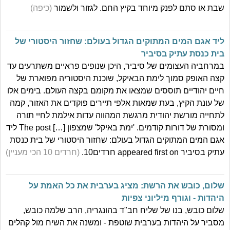
שבת או סתם לפנק מיוחד בקיץ החם. לגזור ולשמור
(כיפה)
ליד אגם המים המתוקים הגדול בעולם: שחזור היסטורי של
בית כנסת עתיק בסיביר
במרחביה העצומים של סיביר, היכן שנופים פראיים משתרעים עד
קצה האופק סמוך לימת הבאיקל, שוכנת היסטוריה מפוארת של
חיים יהודיים תוססים שמצאו את מקומם בקצה העולם. בימים אלו
של עונת הקיץ, בעת שמאות אלפי תיירים פוקדים את האזור, קמה
לתחייה מורשת יהודית מרגשת המהווה עדות אילמת לחיי תורה
ומסורת של דורות קודמים. 'ימת באיקל' שמצפון […] The post ליד
אגם המים המתוקים הגדול בעולם: שחזור היסטורי של בית כנסת
עתיק בסיביר appeared first on חרדים10.
(חרדים 10 הכי מעניין)
שלום, כובש את הרשת: מציג בערבית את כל האמת על
היהדות - וגורף מיליוני צפיות
שלום כובש, בנו של שליח חב"ד בהונגריה, הרב שלמה כובש,
מסביר על היהדות בערבית שוטפת - ומשנה את השיח מול קהלים