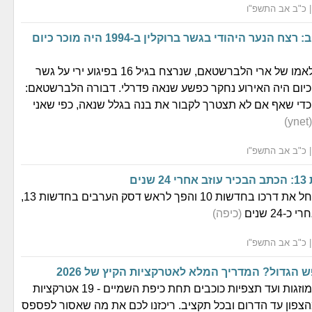
התביעה בארה"ב: רצח הנער היהודי בגשר ברוקלין ב-1994 היה מוכר כיום
במכתב שנשלח לאמו של ארי הלברשטאם, שנרצח בגיל 16 בפיגוע ירי על גשר
י כיום היה האירוע נחקר כפשע שנאה פדרלי. דבורה הלברשטאם:
די שאף אם לא תצטרך לקבור את בנה בגלל שנאה, כפי שאני
(ynet)
נים
חזי סימנטוב, שהחל את דרכו בחדשות 10 והפך לראש דסק הערבים בחדשות 13,
24 שנים
(כיפה)
 הגדול? המדריך המלא לאטרקציות הקיץ של 2026
מתערוכות ענק ממוזגות ועד תצפיות כוכבים תחת כיפת השמיים - 19 אטרקציות
פון עד הדרום ובכל תקציב. ריכזנו לכם את מה שאסור לפספס