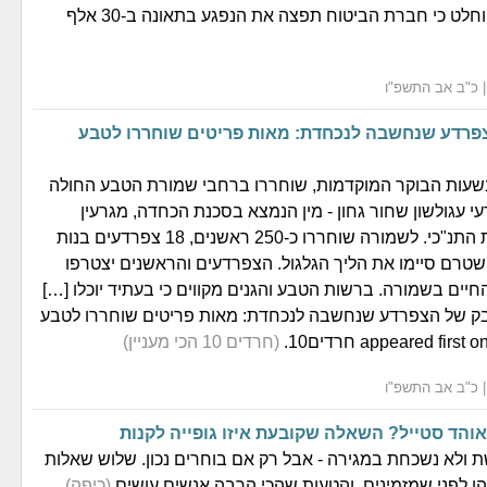
מגיעה לסיומה. הוחלט כי חברת הביטוח תפצה את הנפגע בתאונה ב-30 אלף
רדע שנחשבה לנכחדת: מאות פריטים שוחררו לטבע
בשעות הבוקר המוקדמות, שוחררו ברחבי שמורת הטבע החולה
25 צפרדעי עגולשון שחור גחון - מין הנמצא בסכנת הכחדה, מגרעין
הרבייה בגן החיות התנ"כי. לשמורה שוחררו כ-250 ראשנים, 18 צפרדעים בנות
 פרטים שטרם סיימו את הליך הגלגול. הצפרדעים והראשנים יצטרפו
יים בשמורה. ברשות הטבע והגנים מקווים כי בעתיד יוכלו […]
T הקאמבק של הצפרדע שנחשבה לנכחדת: מאות פריטים שוחררו לטבע
(חרדים 10 הכי מעניין)
אוהד סטייל? השאלה שקובעת איזו גופייה לקנות
ת ולא נשכחת במגירה - אבל רק אם בוחרים נכון. שלוש שאלות
הן לפני שמזמינים, והטעות שהכי הרבה אנשים עושים
(כיפה)