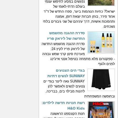
נפגשים במסע לחיפוש עצמי
בעולם הדתי-לאומי של
ישראל? כחיות הנוהמות ביער, ספרו החדש של ד"ר
אהוד פירר, בוחן חברות יוצאת דופן, אמונה
ותהפוכות אישיות, דרך עיניהם של שני גיבורים בלתי
נשכחים.
סדרת ההגנה מהשמש
החדשה של ליראק פריז
סדרת ההגנה מהשמש החדשה
של ליראק פריז לקיץ 24:
מערכת סינון קרני שמש גבוהה
- ספקטרום מלא מתמחה בטיפול אנטי אייג'ינג
לפנים ולגוף
בגדי הים הצנועים
SUNWAY לנשים דתיות
SUNWAY גאה לייצר בגדי ים
צנועים לנשים ולאפשר להן
ליהנות מבילוי בים, בבריכה,
ובחופשה המשפחתית
רשת חנויות חדשה לילדים:
H&O Kids
חנות הקונספט הראשונה