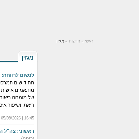
ראשי
»
חדשות
» מגזין
מגזין
לנשום לרווחה: 
החידושים המרכזיי
מותאמים אישית וט
של מומחה ריאות 
ריאתי ושיפור אי
16:45 | 05/08/2026 | כ"ב אב התשפ"ו
ראשוני: צה"ל ה
(כיפה)