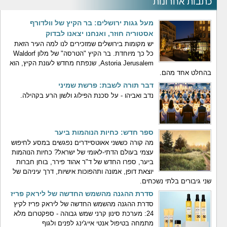
כתבות אחרונות
מעל גגות ירושלים: בר הקיץ של וולדורף
אסטוריה חוזר, ואנחנו יצאנו לבדוק
יש מקומות בירושלים שמזכירים לנו למה העיר הזאת
כל כך מיוחדת. בר הקיץ "הטרסה" של מלון Waldorf
Astoria Jerusalem, שנפתח מחדש לעונת הקיץ, הוא
בהחלט אחד מהם.
דבר תורה לשבת: פרשת שמיני
נדב ואביהו - על סכנת הפילוג ולשון הרע בקהילה.
ספר חדש: כחיות הנוהמות ביער
מה קורה כששני אאוטסיידרים נפגשים במסע לחיפוש
עצמי בעולם הדתי-לאומי של ישראל? כחיות הנוהמות
ביער, ספרו החדש של ד"ר אהוד פירר, בוחן חברות
יוצאת דופן, אמונה ותהפוכות אישיות, דרך עיניהם של
שני גיבורים בלתי נשכחים.
סדרת ההגנה מהשמש החדשה של ליראק פריז
סדרת ההגנה מהשמש החדשה של ליראק פריז לקיץ
24: מערכת סינון קרני שמש גבוהה - ספקטרום מלא
מתמחה בטיפול אנטי אייג'ינג לפנים ולגוף