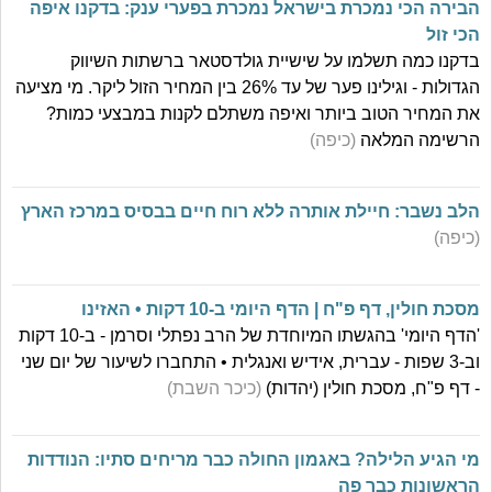
הבירה הכי נמכרת בישראל נמכרת בפערי ענק: בדקנו איפה
הכי זול
בדקנו כמה תשלמו על שישיית גולדסטאר ברשתות השיווק
הגדולות - וגילינו פער של עד 26% בין המחיר הזול ליקר. מי מציעה
את המחיר הטוב ביותר ואיפה משתלם לקנות במבצעי כמות?
הרשימה המלאה
(כיפה)
הלב נשבר: חיילת אותרה ללא רוח חיים בבסיס במרכז הארץ
(כיפה)
מסכת חולין, דף פ"ח | הדף היומי ב-10 דקות • האזינו
'הדף היומי' בהגשתו המיוחדת של הרב נפתלי וסרמן - ב-10 דקות
וב-3 שפות - עברית, אידיש ואנגלית • התחברו לשיעור של יום שני
- דף פ"ח, מסכת חולין (יהדות)
(כיכר השבת)
מי הגיע הלילה? באגמון החולה כבר מריחים סתיו: הנודדות
הראשונות כבר פה