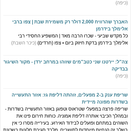
(כיפה)
האברך שהרוויח 2,000 דולר רק משמירת שבת | צפו ברבי
אלימלך בידרמן
כל מקדש שביעי - שכרו הרבה מאד | המשפיע החסידי רבי
אלימלך בידרמן בדקת חיזוק ביום • צפו (חרדים)
(כיכר השבת)
צה"ל: יירטנו שני כטב"מים שזוהו במרחב ירדן - מקור השיגור
בבדיקה
(כיפה)
שריפת ענק ב-2 מפעלים, זוהתה דליפת גז: אזור התעשייה
בשדרות מפונה מיידית
שריפה פרצה במפעלי שטראוס וטפוגן באזור התעשייה בשדרות -
ובמהלך הכיבוי אותרה דליפת אמוניה. כוחות חירום פינו את
השוהים במתחם ופועלים לבידוד האירוע. בעירייה מסרו כי אין
בשלב זה הנחיות מיוחדות לתושבים, מלבד סגירת חלונות בשכונת