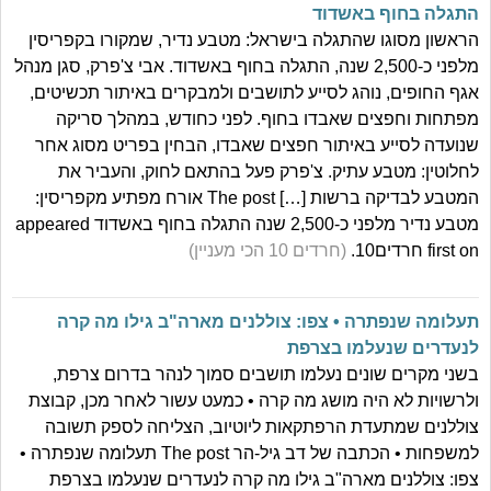
התגלה בחוף באשדוד
הראשון מסוגו שהתגלה בישראל: מטבע נדיר, שמקורו בקפריסין
מלפני כ-2,500 שנה, התגלה בחוף באשדוד. אבי צ'פרק, סגן מנהל
אגף החופים, נוהג לסייע לתושבים ולמבקרים באיתור תכשיטים,
מפתחות וחפצים שאבדו בחוף. לפני כחודש, במהלך סריקה
שנועדה לסייע באיתור חפצים שאבדו, הבחין בפריט מסוג אחר
לחלוטין: מטבע עתיק. צ'פרק פעל בהתאם לחוק, והעביר את
המטבע לבדיקה ברשות […] The post אורח מפתיע מקפריסין:
מטבע נדיר מלפני כ-2,500 שנה התגלה בחוף באשדוד appeared
first on חרדים10.
(חרדים 10 הכי מעניין)
תעלומה שנפתרה • צפו: צוללנים מארה"ב גילו מה קרה
לנעדרים שנעלמו בצרפת
בשני מקרים שונים נעלמו תושבים סמוך לנהר בדרום צרפת,
ולרשויות לא היה מושג מה קרה • כמעט עשור לאחר מכן, קבוצת
צוללנים שמתעדת הרפתקאות ליוטיוב, הצליחה לספק תשובה
למשפחות • הכתבה של דב גיל-הר The post תעלומה שנפתרה •
צפו: צוללנים מארה"ב גילו מה קרה לנעדרים שנעלמו בצרפת