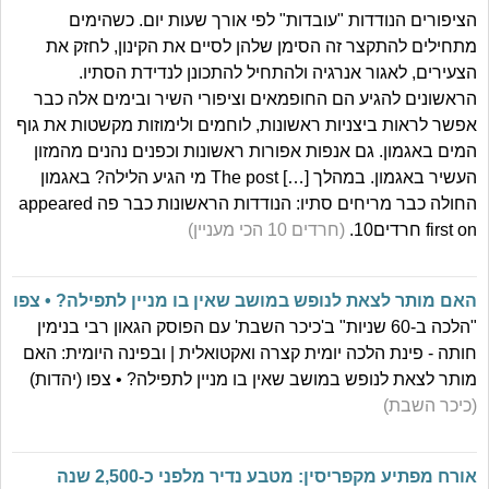
הציפורים הנודדות "עובדות" לפי אורך שעות יום. כשהימים
מתחילים להתקצר זה הסימן שלהן לסיים את הקינון, לחזק את
הצעירים, לאגור אנרגיה ולהתחיל להתכונן לנדידת הסתיו.
הראשונים להגיע הם החופמאים וציפורי השיר ובימים אלה כבר
אפשר לראות ביצניות ראשונות, לוחמים ולימוזות מקשטות את גוף
המים באגמון. גם אנפות אפורות ראשונות וכפנים נהנים מהמזון
העשיר באגמון. במהלך […] The post מי הגיע הלילה? באגמון
החולה כבר מריחים סתיו: הנודדות הראשונות כבר פה appeared
first on חרדים10.
(חרדים 10 הכי מעניין)
האם מותר לצאת לנופש במושב שאין בו מניין לתפילה? • צפו
"הלכה ב-60 שניות" ב'כיכר השבת' עם הפוסק הגאון רבי בנימין
חותה - פינת הלכה יומית קצרה ואקטואלית | ובפינה היומית: האם
מותר לצאת לנופש במושב שאין בו מניין לתפילה? • צפו (יהדות)
(כיכר השבת)
אורח מפתיע מקפריסין: מטבע נדיר מלפני כ-2,500 שנה