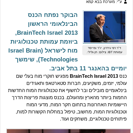
ע"י: מערכת בבא קמא
הבוקר נפתח הכנס
הבינלאומי הראשון
BrainTech Israel 2013,
ביוזמת עמותת טכנולוגיות
ד"ר רפי גידרון, יו"ר ומייסד
מוח לישראל (Israel Brain
עמותת IBT. צילום: חן גלילי.
Technologies), שימשך
יומיים בהאנגר 11 בתל אביב.
כנס
BrainTech Israel 2013
מפגיש חוקרי מוח בעלי שם
עולמי, יזמים, משקיעים, חברות סטארטאפ ותאגידים
בינלאומיים מובילים ובר לחשוף את טכנולוגיות המוח החדשות
החמות ביותר מהארץ ומהעולם. בכנס מוצגות פריצות הדרך
היישומיות האחרונות בתחום חקר המוח, מדעי המוח
וטכנולוגיות המוח, מחשוב, טיפול במחלות הקשורות למוח,
פיתוחים טכנולוגיים, משחקים ועוד.