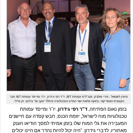
מימין לשמאל - מירי פולצ'ק, מנכ"לית עמותת IBT, ד"ר רפי גידרון, יו"ר ומייסד עמותת IBT חבר
הקונגרס האמריקאי, צ'אקה פתאח ושר המדע הטכנולוגיה והחלל יעקב פרי צילום: חן גלילי.
בזמן נאום הפתיחה,
ד"ר רפי גידרון
, יו"ר ומייסד עמותת
טכנולוגיות מוח לישראל, יוזמת הכנס, חבש קסדה עם חיישנים
המעבירה את גלי המוח שלו בזמן אמיתי למסך הודיאו הענק
מאחוריו. לדברי גידרון: "היה יכול להיות נהדר אם היינו יכולים