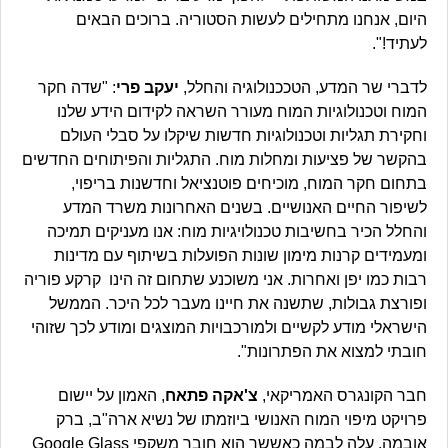
היום, אנחנו מתחילים לעשות הסטוריה. ברוכים הבאים
לעתיד!".
לדברי שר המדע, הטככנולוגיה והחלל,
יעקב פרי
: "שדה חקר
המוח וטכנולוגיות המוח מעורר השראה לקידום הידע שלנו
וחקירת תגליות וטכנולוגיות חדשות שיקלו על סבלי העולם
בהקשר של פציעות ומחלות מוח. התגליות והפיתוחים החדשים
בתחום חקר המוח, מוכיחים פוטנציאל וחדשנות בריפוי,
לשיפור החיים האנושיים. בשנים האחרונות משרד המדע
והחלל הכיר בחשיבות טכנולויגיות מוח: אנו מעניקים תמיכה
ומעמידים קרנות מימון שונות הפועלות בשיתוף עם מדינות
רבות כמו יפן ואחרות. אני משוכנע שתחום זה הינו קרקע פוריה
ופורצת גבולות, שתשנה את חיינו מעבר לכל היכר. הממשל
הישראלי מודע לקשיים ולמורכבויות המוצגים ומודע לכך שזוהי
חובתי למצוא את הפתרונות".
חבר הקונגרס האמריקאי,
צ'אקה פתאח
, האמון על יישום
פרויקט מיפוי המוח האנושי ביוזמתו של נשיא ארה"ב, ברק
אובמה, עלה לבמה כאששר הוא חובר משקפי Google Glass