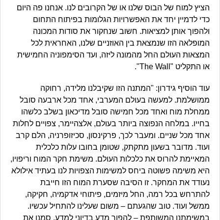
הציץ למוח של הבוס שלנו או של הקרובים לנו. אנחנו פה היום
כדי לדמיין יחד את האפשרויות הגלומות בפיתוח התחום
ולהפוך אותן למציאות. חשוב שנחקור את סודות המכונה
המופלאה הזו שנמצאת בין האוזניים שלנו, האחראית לכל
המצאות העולם החל מהמונה ליזה, ועד הסימפוניה החמישית
או התקליט "The Wall".
עוד הוסיף גידרון: "המתנה הזו שקיבלנו מלידה, רחוקה
ממושלמת. למעשה בעולם המערבי, אחד מכל ארבעה סובל
ממחלת מוח ואחד מכל חמישה סובל מדיכאון בשלב כלשהו
בחייו. במלחה הנפוצה ביותר בעולם, אלצהיימר, צפויים לחלות
אחד מכל שניים. ומעבר לכך, פרקינסון, סכיזופרניה, הלם קרב
ועוד. מדובר בשעון מתקתק, שטומן בחובו עלות כלכלית
המאיימת להרוס את כלכלות העולם. משימת חקר המוח וריפויו,
היא משימה פשוטה ביחס למשימות הצפויות לנו בעתיד אילולא
נעודד את המחקר. זו הסיבה שסערת המוח הזו חייבת
להתרחש בכל רמה, החל מיזמים, פיתוחי אדקמיה, חקיקה,
ממשל ועוד. טוב שהגעתם – משום שעלינו להתחיל עכשיו.
במשימתנו המשותפת – להפוך מדע בדיוני למדע. סמנו את