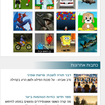
משחקי מסוקים
משחקי מכוניות
משחקי סופר מריו
משחקי כדורגל
משחקי לילדים
משחקי באבלס
משחקי מלחמה
משחקי גיבורים
בן האש ובת
משחקי טיסה
משחקי בוב ספוג
המים
משחקי אופנועים
כתבות אחרונות
דבר תורה לשבת: פרשת שמיני
נדב ואביהו - על סכנת הפילוג ולשון הרע בקהילה.
ספר חדש: כחיות הנוהמות ביער
מה קורה כששני אאוטסיידרים נפגשים במסע לחיפוש