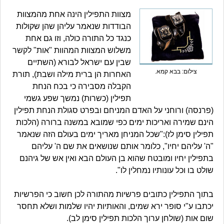
מצוות התפילין הינה אחת מהמצוות
הבודדות שנאמר עליהן שהן שקולות
כנגד כל התורה כולה, וזו גם אחת
משלוש המצוות המהוות "אות" לקשר
שבין עם ישראל לבורא (השתיים
צילום: בבא קמא.
האחרות הן ברית מילה ושבת), תורת
הקבלה מסבירה כי בכח הנחת
תפילין (כשרות) נמשך שפע גשמי
(פרנסה) ורוחני על האדם המניחם ובפרט סגולת הנחת תפילין
הינם שמירה ואריכות ימים כפי שמובא במשנה ברורה (הלכות
תפילין סימן לז):"שכל המניחן מאריך ימים בעולם הזה שנאמר
"ה' עליהם יחיו", כלומר אותם שנושאים את שם ה' עליהם
בתפילין יחיו ומובטח שהוא בן העולם הבא ואין אש של גיהנם
שולט בו וכל עונותיו נמחלין לו".
בתוך התפילין כתובים פרשיות מהתורה לכן חשוב כי הפרשיות
יכתבו ע"י סופר ירא שמים, והאותיות יהיו שלמות ושלא תחסר
שום אות (שולחן ערוך הלכות תפילין סימן לב).