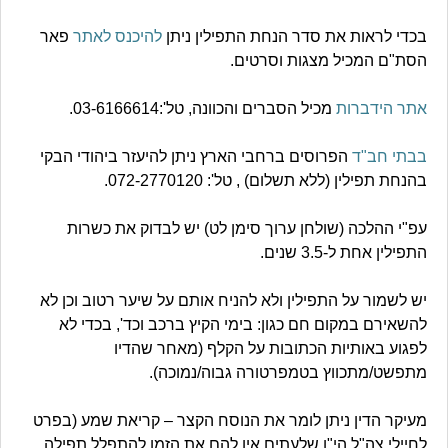
בכדי לראות את סדר הנחת התפילין ניתן
להיכנס לאתר
פאר
הסת"ם המכיל מצגות וסרטים.
אתר הידברות
מכיל הסברים והכוונה, טל':03-6166614.
בבתי חב"ד
הפרוסים ברחבי הארץ ניתן להיעזר ביהודי הבקי
בהנחת תפילין (ללא תשלום) , טל': 072-2770120.
עפ"י ההלכה (שולחן ערוך סימן לט) יש לבדוק את כשרות
התפילין אחת ל-3.5 שנים.
יש לשמור על התפילין ולא להניח אותם על שיער רטוב וכן לא
להשאירם במקום חם כגון: בימי הקיץ ברכב וכד', בכדי לא
לפגוע באותיות הכתובות על הקלף (מאחר שהדיו
מתפשט/מתכווץ בטמפרטורה גבוה/נמוכה).
מעיקר הדין ניתן לומר את הנוסח הקצר – קריאת שמע (בפרט
לחיילי צה"ל הי"ו שלעתים אין להם את הזמן להתפלל תפילה