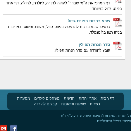
דף המרכז את ה"מי שברך" לעולה לתורה, ליולדת, לחולה. דף אחד
בפונט גדול במיוחד
שבע ברכות בפונט גדול
כרטיסי שבע ברכות להדפסה בפונט גדול, מעוצב ופשוט. באדיבות
בניהו רצון בלומנפלד.
סדר הנחת תפילין
קובץ להורדה עם סדר הנחת תפילין.
דף הבית
אתרי יהדות
חדשות
משחקים לילדים
מסעדות
כשרות
שאלות ותשובות
קבצים להורדה
כל הזכויות שמורות © איסור העתקה ידוע ע"פ ד"ת
עיצוב:
דניאל שטרנליכט