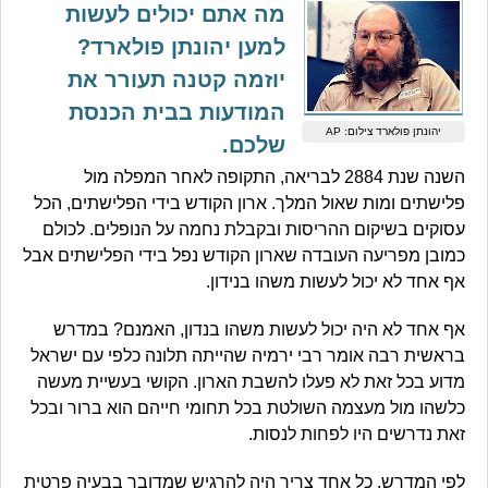
מה אתם יכולים לעשות
למען יהונתן פולארד?
יוזמה קטנה תעורר את
המודעות בבית הכנסת
יהונתן פולארד צילום: AP
שלכם.
השנה שנת 2884 לבריאה, התקופה לאחר המפלה מול
פלישתים ומות שאול המלך. ארון הקודש בידי הפלישתים, הכל
עסוקים בשיקום ההריסות ובקבלת נחמה על הנופלים. לכולם
כמובן מפריעה העובדה שארון הקודש נפל בידי הפלישתים אבל
אף אחד לא יכול לעשות משהו בנידון.
אף אחד לא היה יכול לעשות משהו בנדון, האמנם? במדרש
בראשית רבה אומר רבי ירמיה שהייתה תלונה כלפי עם ישראל
מדוע בכל זאת לא פעלו להשבת הארון. הקושי בעשיית מעשה
כלשהו מול מעצמה השולטת בכל תחומי חייהם הוא ברור ובכל
זאת נדרשים היו לפחות לנסות.
לפי המדרש, כל אחד צריך היה להרגיש שמדובר בבעיה פרטית