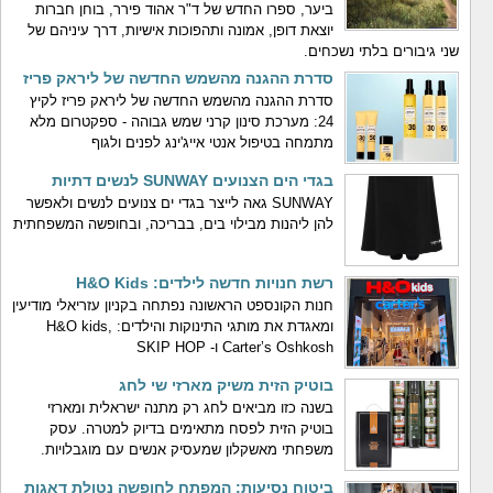
ביער, ספרו החדש של ד"ר אהוד פירר, בוחן חברות
יוצאת דופן, אמונה ותהפוכות אישיות, דרך עיניהם של
שני גיבורים בלתי נשכחים.
סדרת ההגנה מהשמש החדשה של ליראק פריז
סדרת ההגנה מהשמש החדשה של ליראק פריז לקיץ
24: מערכת סינון קרני שמש גבוהה - ספקטרום מלא
מתמחה בטיפול אנטי אייג'ינג לפנים ולגוף
בגדי הים הצנועים SUNWAY לנשים דתיות
SUNWAY גאה לייצר בגדי ים צנועים לנשים ולאפשר
להן ליהנות מבילוי בים, בבריכה, ובחופשה המשפחתית
רשת חנויות חדשה לילדים: H&O Kids
חנות הקונספט הראשונה נפתחה בקניון עזריאלי מודיעין
ומאגדת את מותגי התינוקות והילדים: H&O kids,
Carter’s Oshkosh ו- SKIP HOP
בוטיק הזית משיק מארזי שי לחג
בשנה כזו מביאים לחג רק מתנה ישראלית ומארזי
בוטיק הזית לפסח מתאימים בדיוק למטרה. עסק
משפחתי מאשקלון שמעסיק אנשים עם מוגבלויות.
ביטוח נסיעות: המפתח לחופשה נטולת דאגות