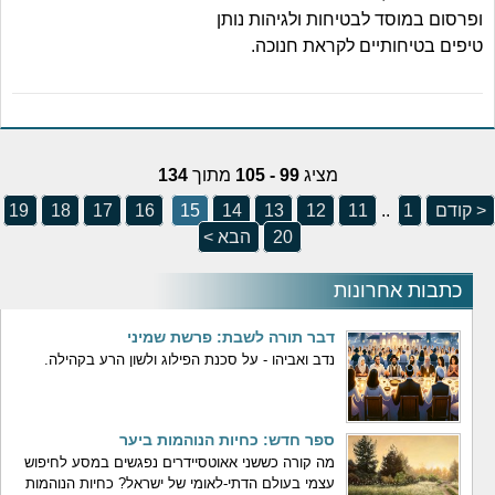
ופרסום במוסד לבטיחות ולגיהות נותן
טיפים בטיחותיים לקראת חנוכה.
מציג
99 - 105
מתוך
134
< קודם
1
..
11
12
13
14
15
16
17
18
19
20
הבא >
כתבות אחרונות
דבר תורה לשבת: פרשת שמיני
נדב ואביהו - על סכנת הפילוג ולשון הרע בקהילה.
ספר חדש: כחיות הנוהמות ביער
מה קורה כששני אאוטסיידרים נפגשים במסע לחיפוש
עצמי בעולם הדתי-לאומי של ישראל? כחיות הנוהמות