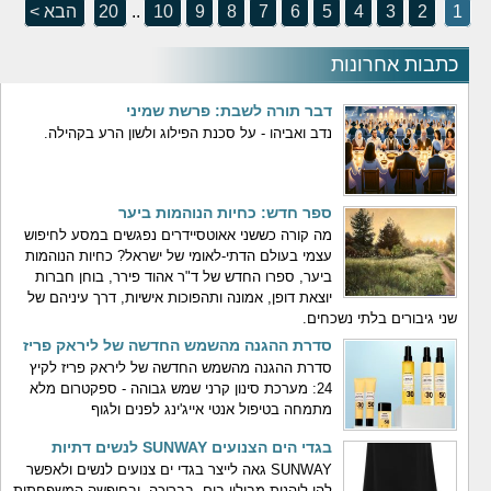
1
2
3
4
5
6
7
8
9
10
..
20
הבא >
כתבות אחרונות
דבר תורה לשבת: פרשת שמיני
נדב ואביהו - על סכנת הפילוג ולשון הרע בקהילה.
ספר חדש: כחיות הנוהמות ביער
מה קורה כששני אאוטסיידרים נפגשים במסע לחיפוש
עצמי בעולם הדתי-לאומי של ישראל? כחיות הנוהמות
ביער, ספרו החדש של ד"ר אהוד פירר, בוחן חברות
יוצאת דופן, אמונה ותהפוכות אישיות, דרך עיניהם של
שני גיבורים בלתי נשכחים.
סדרת ההגנה מהשמש החדשה של ליראק פריז
סדרת ההגנה מהשמש החדשה של ליראק פריז לקיץ
24: מערכת סינון קרני שמש גבוהה - ספקטרום מלא
מתמחה בטיפול אנטי אייג'ינג לפנים ולגוף
בגדי הים הצנועים SUNWAY לנשים דתיות
SUNWAY גאה לייצר בגדי ים צנועים לנשים ולאפשר
להן ליהנות מבילוי בים, בבריכה, ובחופשה המשפחתית