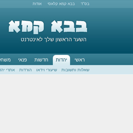
בס"ד
בבא קמא קלאסי
אודות
השער הראשון שלך לאינטרנט
ראשי
יהדות
חדשות
פנאי
משחק
שאלות ותשובות
שיעורי וידאו
הורדות
אתרי יהד