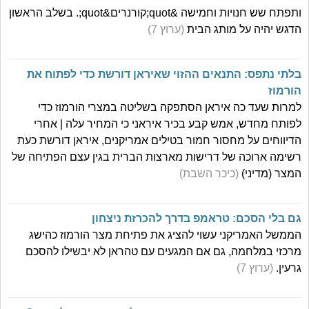
ותפתח שש חנויות וחמישה &quot;קורנרים&quot;. בשלב הראשון
הדגש יהיה על מותג הבית
(ערוץ 7)
בלתי נתפס: התנאים ההזוי שאיראן דורשת כדי לפתוח את
הורמוז
למרות שעד כה איראן הסתפקה בשליטה במצרי הורמוז כדי
לפותח מחדש, אמש קבע בכיר איראני כי המחיר עלה | אחרי
הדיווחים על מחסור חמור בטילים אמריקנים, איראן דורשת כעת
רשימה ארוכה של דרישות מארצות הברית בגין עצם הפתיחה של
המצר (מדיני)
(כיכר השבת)
גם בלי הסכם: טראמפ בדרך להכרזת ניצחון
הממשל האמריקני עשוי להציג את פתיחת מצר הורמוז כהישג
מרכזי במלחמה, גם אם המגעים עם טהראן לא יבשילו להסכם
גרעין.
(ערוץ 7)