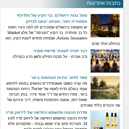
כתבות אחרונות
מעל גגות ירושלים: בר הקיץ של וולדורף
אסטוריה חוזר, ואנחנו יצאנו לבדוק
יש מקומות בירושלים שמזכירים לנו למה העיר הזאת
כל כך מיוחדת. בר הקיץ "הטרסה" של מלון Waldorf
Astoria Jerusalem, שנפתח מחדש לעונת הקיץ, הוא
בהחלט אחד מהם.
דבר תורה לשבת: פרשת שמיני
נדב ואביהו - על סכנת הפילוג ולשון הרע בקהילה.
ספר חדש: כחיות הנוהמות ביער
מה קורה כששני אאוטסיידרים נפגשים במסע לחיפוש
עצמי בעולם הדתי-לאומי של ישראל? כחיות הנוהמות
ביער, ספרו החדש של ד"ר אהוד פירר, בוחן חברות
יוצאת דופן, אמונה ותהפוכות אישיות, דרך עיניהם של
שני גיבורים בלתי נשכחים.
סדרת ההגנה מהשמש החדשה של ליראק פריז
סדרת ההגנה מהשמש החדשה של ליראק פריז לקיץ
24: מערכת סינון קרני שמש גבוהה - ספקטרום מלא