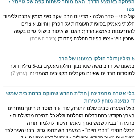
הפסקה באמצע הדרך: האם מותר לשתות קפה של גויים? •
צפו
קול סיני – סדר הלכה • מדי יום הרב יעקב סיני מזמין אתכם ללימוד
הלכתי מעמיק בסוגיות העומדות על הפרק | והיום, עוצרים
להתרעננות באמצע הדרך: האם יש איסור בישולי גויים בקפה
שהכין גוי? • צפו בפינת ההלכה (יהדות)
(כיכר השבת)
5 מיליון דולר חולקו במעונו של הרב
במעונו של הרב משה שטרנבוך חולקו מענקים בכ-5 מיליון דולר
למוסדות חרדיים שאינם מקבלים תקציבים מהמדינה.
(ערוץ 7)
בלי אגורה מהמדינה | הת"ת החדש שהוקם ברמת בית שמש
ד' כמענה מוחץ לגזירות
בצל הסערה סביב עולם התורה, עוד ועוד מוסדות חינוך נפתחים
בארץ הקודש בהתבדלות מוחלטת וללא כל תמיכה ממשלתית •
ברמה ד' בבית שמש נערך מעמד היסוד לתלמוד תורה
הכלל-חסידי "דברי חיים" • במעמד השתתפו גדולי רבני העיר לצד
משפיעים מעיר הקודש ירושלים • שמואל דריי מגיש תיעוד