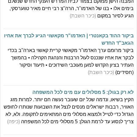
המבנה הישן ממוקם בצמוד לבית המדרש הענקי החדש שנשלם
בימים אלו • בנו של האדמו"ר, הרה"צ רבי חיים מאיר טווערסקי,
הגיע לסיור במקום
(כיכר השבת)
ביקור ההוד בקאנטרי | האדמו"ר מקאשוי הגיע לברך את אחיו
הגאב"ד החדש
ביקור מרומם ערך האדמו"ר מקאשוי קריית קאשוי בארה"ב בכדי
לבקר את אחיו שנכנס לעול הרבנות והנהגת הקהילה • בהמשך
העתיר בציון הקדוש למען מעוכבי השידוכים • תיעוד וסיקור
(חסידים)
(כיכר השבת)
לא רק בגולן: 5 מסלולים עם מים לכל המשפחה
הקיץ בשיאו, ונדמה שכל יום שעובר נעשה חם יותר. למרות מזג
האוויר, רבבות ישראלים מנסים לנצל את השבועות שנותרו לחופש
הגדול כדי לטייל ולמצוא מסלולי מים המתאימים לתקופה. ולא, לא
צריך לנסוע עד לרמת הגולן: 5 מסלולי מים לכל המשפחה
(כיפה)