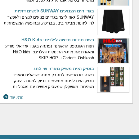
מתמחה בטיפול אנטי אייג'ינג לפנים ולגוף
בגדי הים הצנועים SUNWAY לנשים דתיות
SUNWAY גאה לייצר בגדי ים צנועים לנשים ולאפשר
להן ליהנות מבילוי בים, בבריכה, ובחופשה המשפחתית
רשת חנויות חדשה לילדים: H&O Kids
חנות הקונספט הראשונה נפתחה בקניון עזריאלי מודיעין
ומאגדת את מותגי התינוקות והילדים: H&O kids,
Carter’s Oshkosh ו- SKIP HOP
בוטיק הזית משיק מארזי שי לחג
בשנה כזו מביאים לחג רק מתנה ישראלית ומארזי
בוטיק הזית לפסח מתאימים בדיוק למטרה. עסק
משפחתי מאשקלון שמעסיק אנשים עם מוגבלויות.
קרא עוד