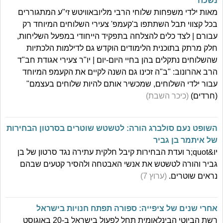
נשכח
מאות ילדי משפחות שלוחי הרבי מליובאוויטש זי"ע המתגוררים
בכל קצווי תבל השתתפו ב'קעמפ' צעירי השלוחים המיוחד רק
עבורם | לצד כלים להצלחה בתפקיד הייחודי במפעל השליחות,
חלק מרתק בתוכנית הלימודים הוקדש גם לדילמות הלכתיות
שהשלוחים נתקלים בהן בחיי היום-יום | יו"ר צעירי אגודת חב"ד
הרב אהרונוב: "ב"ה זכינו גם השנה לקיים את הקעמפ המיוחד
עבור ילדי השלוחים, שמכשיר אותם להיות שלוחים בעצמם"
(חרדים)
(כיכר השבת)
השופט נעם סולברג הורה: לטשטש שוטרים בסרטון הבחירות
של איתמר בן גביר
יו&quot;ר ועדת הבחירות קיבל חלקית עתירה נגד סרטון של בן
גביר והורה לטשטש את אנשי האבטחה ולהסיר קטעים שבהם
נראים שוטרים.
(ערוץ 7)
אחרי שנים של ציפייה: ספורה תפתח חנויות בישראל
רשת הביוטי הבינלאומית תחל לפעול בישראל ב-20 באוגוסט