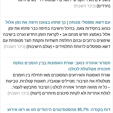
(חרדים)
(כיכר השבת)
עם דשא וספסלי מנוחה | כך פתחו בצאנז חיפה את זמן אלול
כנהוג בחסידות צאנז, בהיכל הישיבה בחיפה כבר פתחו את זמן
אלול באמצע חודש מנחם אב • לקראת הזמן החדש נערכו בישיבה
שיפוצים נרחבים ובהם החלפת תשתיות והקמת חצר מטופחת עם
דשא וספסלים לרווחת התלמידים • (עולם הישיבות)
(כיכר השבת)
תמרור אזהרה כואב: שורת האסונות בבין הזמנים נותנת
תזכורת מטלטלת לכולנו
שורת האסונות והאירועים המסוכנים מאז תחילת בין הזמנים
מטלטלת את הציבור: מטיילים שנאבדו, תאונות קטלניות, טביעות
– כל זה מהווה תמרור אזהרה לכולנו | הציבור מתבקש לעצור,
לגלות אחריות ולא לקחת סיכונים מיותרים (דעות)
(כיכר השבת)
דוח בקנדה: 95.7% מהסטודנטים היהודים חוו או ראו אירוע