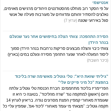
אנטישמי
על פי הסקר רוב מוחלט מהסטודנטים היהודים מרגישים מאוימים,
נאלצים להסתיר זהותם ומדווחים על מעורבות פעילה של אנשי
סגל באירועי שטנה
(ערוץ 7)
הסירה התהפכה: צוותי הצלה בחיפושים אחר נער שנעלם
בנהר הירדן
צוותי כיבוי והצלה מבצעים סריקות נרחבות בנהר הירדן סמוך
ליסוד המעלה לאחר שנער התהפך מסירה ונעלם במים (בארץ)
(כיכר השבת)
"גיליתי שזאת היא": טלי גוטליב מאשימה שרה בליכוד
בהפצת "כל מיני פייקים עלי"
הפריימריז בליכוד מתחממים: חברת הכנסת טלי גוטליב עלתה
היום (ראשון) למתקפה נגד "שרה מהליכוד", בטענה כי היא זו
שעומדת מאחורי קמפיין הפצת מסרונים נגדה. בריאיון לערוץ 14
תקפה גוטליב: "מצאתי מי עומד מאחורי 'ליכוד-אפ', שמפיץ עליי כל