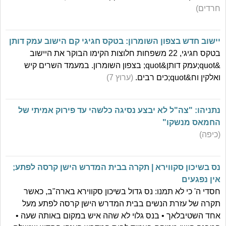
חרדים)
יישוב חדש בצפון השומרון: בטקס חגיגי קם הישוב עמק דותן
בטקס חגיגי, 22 משפחות חלוצות הקימו הבוקר את היישוב
&quot;עמק דותן&quot; בצפון השומרון. במעמד השרים קיש
ואלקין וח&quot;כים רבים.
(ערוץ 7)
נתניהו: "צה"ל לא יבצע נסיגה כלשהי עד פירוק אמיתי של
החמאס מנשקו"
(כיפה)
נס בשיכון סקווירא | תקרה בבית המדרש הישן קרסה לפתע;
אין נפגעים
חסדי ה' כי לא תמנו: נס גדול בשיכון סקווירא בארה"ב, כאשר
תקרה של עזרת הנשים בבית המדרש הישן קרסה לפתע מעל
אחד השטיבלאך • בנס גלוי לא שהה איש במקום באותה שעה •