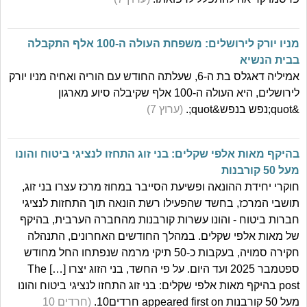
מניו יורק לירושלים: משפחת העולה ה-100 אלף התקבלה
בבית הנשיא
אמיליה דאגלס בת ה-6, שעלתה החודש עם הוריה ואחיה מניו יורק
לירושלים, היא העולה ה-100 אלף שקיבלה סיוע מארגון
&quot;נפש בנפש&quot;.
(ערוץ 7)
בהיקף מאות אלפי שקלים: בני זוג התחזו לנציגי ביטוח והונו
מעל 50 קורבנות
חוקרי יחידת ההונאה ופשיעת הסייבר במחוז מרכז עצרו בני זוג,
תושבי המרכז, בחשד שהפעילו רשת הונאה תוך התחזות לנציגי
חברות ביטוח - והונו עשרות קורבנות מהחברה הערבית, בהיקף
של מאות אלפי שקלים. במהלך החודשים האחרונים, התנהלה
חקירה סמויה, בעקבות כ-50 תיקי מרמה שנפתחו החל מחודש
ספטמבר 2025 ועד היום. על פי החשד, בני הזוג יצרו […] The
post בהיקף מאות אלפי שקלים: בני זוג התחזו לנציגי ביטוח והונו
מעל 50 קורבנות appeared first on חרדים10.
(חרדים 10