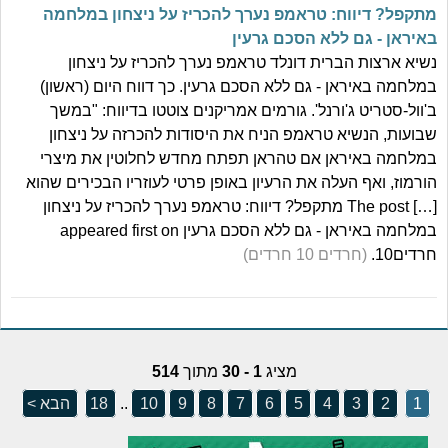
מתקפל? דיווח: טראמפ נערך להכריז על ניצחון במלחמה
באיראן - גם ללא הסכם גרעין
נשיא ארצות הברית דונלד טראמפ נערך להכריז על ניצחון
במלחמה באיראן - גם ללא הסכם גרעין. כך דווח היום (ראשון)
ב'וול-סטריט ג'ורנל'. גורמים אמריקנים צוטטו בדיווח: "במשך
שבועות, הנשיא טראמפ הניח את היסודות להכרזה על ניצחון
במלחמה באיראן אם טהראן תפתח מחדש לחלוטין את מיצרי
הורמוז, ואף העלה את הרעיון באופן פרטי לעוזריו הבכירים שהוא
[…] The post מתקפל? דיווח: טראמפ נערך להכריז על ניצחון
במלחמה באיראן - גם ללא הסכם גרעין appeared first on
חרדים10.
(חרדים 10 חרדים)
מציג
1 - 30
מתוך
514
1
2
3
4
5
6
7
8
9
10
..
18
הבא >