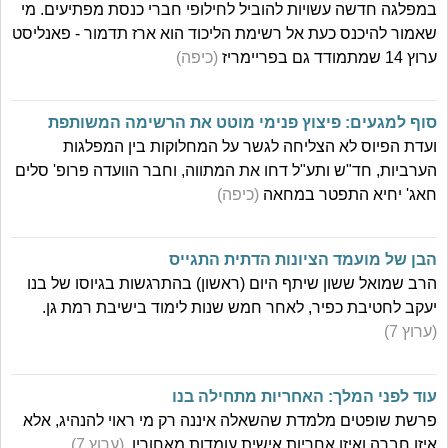
במפלגה חדשה עשויות להוביל לחילופי חברי כנסת מפתיעים. מי
שאמור להיכנס כעת אל רשימת הליכוד הוא ארז תדמור - פאנליסט
ערוץ 14 שמתמודד גם בפריימריז
(כיפה)
סוף למגעים: פיצוץ פנימי מוטט את הרשימה המשותפת
ועדת הפיוס לא הצליחה לגשר על המחלוקות בין המפלגות
הערביות, חד"ש ותע"ל דחו את המתווה, וחבר הוועדה פרופ' סלים
חאג' יחיא התפטר במחאה
(כיפה)
הבן של מועמד הציונות הדתית התגייס
הרב שמואל ששון שיתף היום (ראשון) בהתרגשות בגיוסו של בנו
יעקב לחטיבת כפיר, לאחר חמש שנות לימוד בישיבת רמת גן.
(ערוץ 7)
עוד לפני המלך: האחריות מתחילה בנו
פרשת שופטים מלמדת שהשאלה איננה רק מי ראוי להנהיג, אלא
איזו חברה ואיזו אחריות אישית עומדות מאחוריו.
(ערוץ 7)