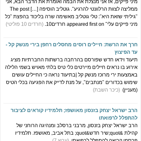
מיני פייקים, אז אני מנצלת את הבמה ואומרת את הדבר הבא, אני
ממליצה לצוות הרלוונטי להרגיע". גוטליב הוסיפה […] The post
"גיליתי שזאת היא": טלי גוטליב מאשימה שרה בליכוד בהפצת "כל
מיני פייקים עלי" appeared first on חרדים10.
(חרדים 10 פוליטי)
חרך את הרשת: חיילים רוסים מחסלים רחפן בירי מנשק קל -
עד הפיצוץ
תיעוד וידאו חדש שפורסם בהרחבה ברשתות החברתיות מציג
אירוע בו נראים חיילים מיירטים כלי טיס בלתי מאויש בשמי הלילה
באמצעות ירי מרוכז מנשק קל |בתיעוד נראה כי החיילים עושים
שימוש בכדורים "מנתבים", על מנת לדייק את הפגיעה בכלי הטיס
(מעניין)
(כיכר השבת)
הרב ישראל יצחק בזנסון מאושפז; תלמידיו קוראים לציבור
להתפלל לרפואתו
הרב ישראל יצחק בזנסון, מרבני ברסלב ומנהיגה הרוחני של
קהילת &quot;שיר חדש&quot; בתל אביב, מאושפז. תלמידיו
פרסמו קריאה להתפלל לרפואתו.
(ערוץ 7)