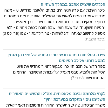
הכללים שיצילו אתכם במהלך השחייה
'כיכר השבת' עם פרק אנשי הים במיזם הלאומי 'פרוייקט 0' • משה
מנס יצא אל קו המים לפגוש את המצילים הוותיקים ואת המומחים
בחוף • מסקירת הבורות והחול הרטוב בשחר, דרך אשליית
"הפינה השקטה" ועד שעת השין שבה חובה לצאת מהמים • "לא
מספיק לחשוב שאתה יודע לשחות - צריך לדעת!" • צפו (פרויקט 0)
(כיכר השבת)
שירת הסליחות במבט חדש: ספרו החדש של חזי כהן מזמין
למסע רוחני אל לב הפיוטים
ספר חדש של חכם חזי כהן מבקש להאיר מחדש את פיוטי
הסליחות ולהציע מבט מעמיק על עבודת התשובה, הרחמים
וההתחדשות.
(ערוץ 7)
לקחי מלחמה ובינה מלאכותית: צה"ל והתעשייה האווירית
השלימו ניסוי מתקדם במערכת "חץ"
משרד הביטחון, צה"ל, התעשייה האווירית והסוכנות האמריקאית