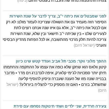
צפויה התחממות מחודשת והכבדה בעומסי החום
(כיפה)
לפני שמבטלים את כיתה י"ב, צריך לדבר על שנת השירות
הסיפור הזה מעמיד גם את השאלה שצריכה לעמוד מולנו: לא רק
אם לבטל את כיתה י"ב, אלא גם איזו שנה אנחנו רוצים לתת
לצעירים שלנו • בין שכיתה י"ב תישאר ובין שלא, שנת השירות
צריכה להיות חלק מרכזי מהתשובה, או לכל הפחות מהדיון הבסיסי
והערכי
(ישראל היום)
ההפך מלוני ווקר: מכבי תל אביב ועודד קטש שינו כיוון
קיטון וולאס הוא שחקן שלא כופה את עצמו על ההתקפה והחתמתו
תיתן יותר סמכויות לג'ימי קלארק, איפה לונדברג וים מדר • מדובר
בבנייה שונה מזו של העונה שעברה וניסיון להוסיף קליעה
שתשתלב בזרם • האם זה מספיק כדי להצליח ביורוליג?
(ישראל
היום)
צעירה חרדית, שני ילדים ושתי תינוקות נסחפו עם סירת