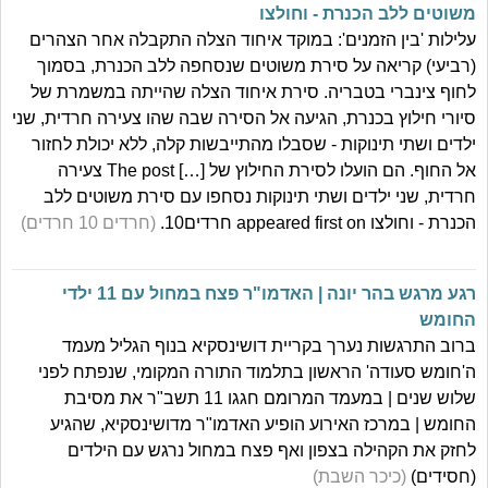
משוטים ללב הכנרת - וחולצו
עלילות 'בין הזמנים': במוקד איחוד הצלה התקבלה אחר הצהרים
(רביעי) קריאה על סירת משוטים שנסחפה ללב הכנרת, בסמוך
לחוף צינברי בטבריה. סירת איחוד הצלה שהייתה במשמרת של
סיורי חילוץ בכנרת, הגיעה אל הסירה שבה שהו צעירה חרדית, שני
ילדים ושתי תינוקות - שסבלו מהתייבשות קלה, ללא יכולת לחזור
אל החוף. הם הועלו לסירת החילוץ של […] The post צעירה
חרדית, שני ילדים ושתי תינוקות נסחפו עם סירת משוטים ללב
הכנרת - וחולצו appeared first on חרדים10.
(חרדים 10 חרדים)
רגע מרגש בהר יונה | האדמו"ר פצח במחול עם 11 ילדי
החומש
ברוב התרגשות נערך בקריית דושינסקיא בנוף הגליל מעמד
ה'חומש סעודה' הראשון בתלמוד התורה המקומי, שנפתח לפני
שלוש שנים | במעמד המרומם חגגו 11 תשב"ר את מסיבת
החומש | במרכז האירוע הופיע האדמו"ר מדושינסקיא, שהגיע
לחזק את הקהילה בצפון ואף פצח במחול נרגש עם הילדים
(חסידים)
(כיכר השבת)