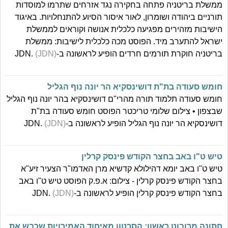
ממשלת בריטניה פתחה בחקירה נגד אזרחים שתרמו למוסדות
תורניים ביהודה ושומרון, לאור איסור הסיוע להתנחלויות. באיגוד
הישיבות מזהירים מפגיעה כלכלית אנושה וקוראים לממשלת
ישראל להתערב מיד. הפוסט מכה כלכלית לישיבות: ממשלת
בריטניה חוקרת תורמים חרדים הופיע לראשונה ב-JDN.
(JDN)
חומש סעודה בת"ת דושינסקיא הר יונה נוף הגליל
חומש סעודה תלמוד תורה מהרי"ם דושינסקיא בהר יונה נוף הגליל
שבצפון • צילום שלומי טריכטר הפוסט חומש סעודה בת"ת
דושינסקיא הר יונה נוף הגליל הופיע לראשונה ב-JDN.
(JDN)
טיש ט"ו באב בחצר הקודש פינסק קרלין
טיש ט"ו באב יומא דהילולא קדשיא מרן האדמו"ר הצעיר זיע"א
בחצר הקודש פינסק קרלין - צילום: א.פ.ק הפוסט טיש ט"ו באב
בחצר הקודש פינסק קרלין הופיע לראשונה ב-JDN.
(JDN)
חתונה מרובוט ראשון: הסרטון מאיחוד האמירויות שכבש את