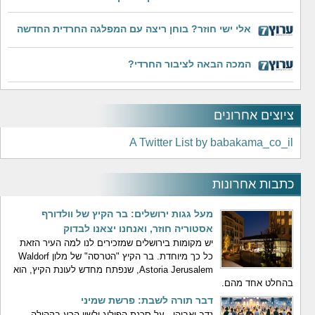
אלי ישי חוזר? בוחן ריצה עם המפלגה החרדית החדשה
המכה הבאה לציבור החרדי?
ציוצים אחרונים
A Twitter List by babakama_co_il
כתבות אחרונות
מעל גגות ירושלים: בר הקיץ של וולדורף
אסטוריה חוזר, ואנחנו יצאנו לבדוק
יש מקומות בירושלים שמזכירים לנו למה העיר הזאת
כל כך מיוחדת. בר הקיץ "הטרסה" של מלון Waldorf
Astoria Jerusalem, שנפתח מחדש לעונת הקיץ, הוא
בהחלט אחד מהם.
דבר תורה לשבת: פרשת שמיני
נדב ואביהו - על סכנת הפילוג ולשון הרע בקהילה.