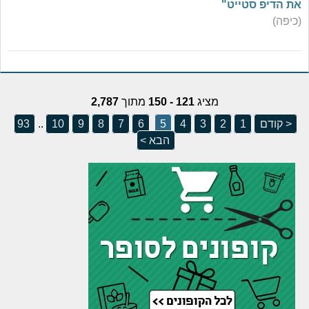
את הדיפ סטייט"
(כיפה)
מציג
121 - 150
מתוך
2,787
< קודם
1
2
3
4
5
6
7
8
9
10
..
93
הבא >