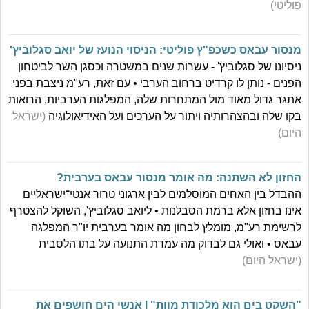
פוליטי)
מנסור עבאס כשכפ"ץ פוליטי: הניסוי הנועז של יואב סגלוביץ'
ניסיונו של סגלוביץ' - עשרות שנים במשטרה וכסגן השר לביטחון
הפנים - נותן לו קרדיט ברחוב הערבי • עם זאת, רע"מ ניצבת בפני
אתגר גדול מאוד מול המתחרות שלה, המפלגות הערביות, הרואות
בקו שלה ובהצהרותיה ויתור על הערכים ועל האידיאולוגיה
(ישראל
היום)
החזון לא השתנה: מה אומר מנסור עבאס בערבית?
ההבדל בין האחים המוסלמים לבין ארגוני טרור אנטי־ישראליים
אינו בחזון אלא ברמת הסבלנות • ליואב סגלוביץ', השוקל להצטרף
לרשימת רע"מ, מומלץ לבחון מה אומר בערבית יו"ר המפלגה
עבאס • ואולי גם לבדוק מה עמדת התנועה על בתו הלסבית
(ישראל היום)
"השקט בים הוא מלכודת מוות" | אנשי הים חושפים את