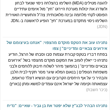
להגנה מטילים (MDA) השלימו בהצלחה ניסוי שנועד לבחון
ולשדרג את יכולות מערכת היירוט "חץ" מול איומים עתידיים
הפוסט לקחי מלחמה ובינה מלאכותית: צה"ל והתעשייה האווירית
השלימו ניסוי מתקדם במערכת "חץ" הופיע לראשונה ב-JDN.
(JDN)
נתניהו עזב את הטקס מוקדם מהצפוי: "אנחנו בעיצומם של
אירועים צבאיים ומדיניים" | צפו
בפתח דבריו בטקס קבורת עצמות סבו וסבתו של הרצל, הודיע
נתניהו כי ייאלץ לעזוב את המקום מוקדם מהצפוי בשל "אירועים
צבאיים ומדיניים" | בהמשך מיהר לשלוח חיבוק ללוחמים ולבני
משפחות הנופלים | בנאום המלא שיגר מסר תקיף לבית הלבן
והבהיר כי על אף היחסים הקרובים עם הנשיא דונלד טראמפ,
עצמאותה וקיומה של ישראל אינם עומדים למשא ומתן (בארץ)
(כיכר השבת)
נתניהו הבהיר לבג"ץ שלא יפטר את בן גביר - שאיים: "נדיח