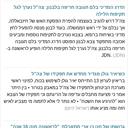
הדרג המדיני בלם תגובה חריפה בלבנון; צה"ל נערך לגל
תקיפות הלילה
צה"ל דרש להגיב בעוצמה להפרת הפסקת האש של חיזבאללה,
אך נבלם על ידי ראש הממשלה. בעוד לבנון מנסה להפעיל לחץ
מדיני בשיחות ברומא, בצבא נערכים לתקיפות נוספות ומביעים
אכזבה מתפקוד צבא לבנון הפוסט הדרג המדיני בלם תגובה
חריפה בלבנון; צה"ל נערך לגל תקיפות הלילה הופיע לראשונה ב-
JDN.
(JDN)
כשיאיר גולן מגדיר מחדש את תפקידו של צה"ל
בריאיון לערוץ 13 התייחס יאיר גולן לשימוש בכוח, למינוי ראשי
מערכת הביטחון ולתפקידו של צה"ל במאבק בטרור • בין היתר
אמר כי פציעת מחבלים עדיפה על הריגתם וכי תפקידו של הצבא
הוא "להרגיע את השטח" • לא נותר לי אלא לתמוה מי מצביע לאיש
הזה ומה מניע אותו
(ישראל היום)
גרושתו של חנן בן ארי מתאבלת: "לראשונה מזה 16 שנה"