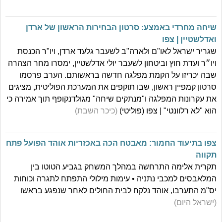
שיחה מחרדי באמצע: סרטון הבחירות הראשון של ארדן
ואדלשטיין | צפו
שגריר ישראל לאו"ם ולארה"ב לשעבר גלעד ארדן, ויו"ר הכנסת
ויו״ר ועדת חוץ וביטחון לשעבר יולי אדלשטיין, ימסרו מחר הצהרה
שבה יכריזו על הקמת מפלגה חדשה בראשותם. הערב פרסמו
סרטון קמפיין ראשון, שבו תוקפים את המערכת הפוליטית, מציגים
את עקרונות המפלגה ו"מנתקים שיחה" מגולדנקופף תוך אמירה כי
הוא "לא רלוונטי" | צפו (פוליטי)
(כיכר השבת)
צפו בתיעוד החמור: מאבטח הכה באכזריות אוהד הפועל פתח
תקווה
תקרית אלימה התרחשה במהלך המשחק בגביע הטוטו בין
המלאבסים למכבי נתניה • עימות מילולי התפתח לתגרה וכוחות
יס"מ התערבו, אוהד נלקח לבית החולים לאחר שנפגע בראשו
(ישראל היום)