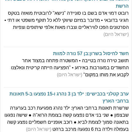
הרשת
רובוט דמוי אדם בשם בו סוניידה "נישא" לרובוטית מואזה בטקס
חגיגי בדובאי • מדובר במיזם שיווקי ללא כל תוקף משפטי או דתי •
הסרטונים הפכו לוויראליים וצברו מאות אלפי שיתופים וצפיות
(ישראל היום)
חשד לחיסול בשרון:בן 57 נורה למוות
תושב טירה נורה בטייבה • המשטרה פתחה במצוד אחר
החשודים במעורבות באירוע • "הפציעה הייתה קריטית ונאלצנו
לקבוע את מותו במקום"
(ישראל היום)
ערב קטלני בכבישים: ילד בן 3 נהרג ו-15 נפצעו ב-5 תאונות
ברחבי הארץ
שרשרת תאונות ברחבי הארץ: ילד נהרג מפגיעת רכב בערערה
שבצפון ● שני בני אדם נפצעו קשה בצומת הרוא"ה ● שישה נפגעו
בתאונה סמוך לצומת לביא ● רוכב אופניים חשמליים נפצע קשה
בעפולה וילדה בת 6 נפגעה מרכב ברהט
(ישראל היום)