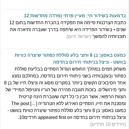
בדמעות בשידור חי: מעיין פרתי נפרדה מחדשות 12
כתבת הצרכנות סיימה את תפקידה בחברת החדשות בתום 12
שנים • בשידור הפרידה היא שיתפה בדרך שעברה ותיארה את
תוכניותיה להמשך
(ישראל היום)
כמעט באסון: בן 8 וחצי בלע סוללת כפתור שיצרה כוויות
בוושט - וניצל בניתוחי חירום בהדסה
משחק תמים במהלך החופש הגדול הסתיים בבליעת סוללת
כפתור ובעקבותיה בשני ניתוחי חירום בהדסה, במהלכם נמנע
אחד הסיבוכים הקשים ביותר במקרים מסוג זה וניצלו חייו של בן 8
וחצי מירושלים. בזכות תגובה מהירה של הוריו והטיפול המיידי של
הצוות הרפואי, אשר הבין כי כל דקה שעוברת הינה קריטית
ומסכנת את חייו, הסתיים האירוע ללא הטרגדיה […] The post
כמעט באסון: בן 8 וחצי בלע סוללת כפתור שיצרה כוויות בוושט -
וניצל בניתוחי חירום בהדסה appeared first on חרדים10.
(חרדים 10 חרדים)