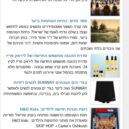
ספר חדש: כחיות הנוהמות ביער
מה קורה כששני אאוטסיידרים נפגשים במסע לחיפוש
עצמי בעולם הדתי-לאומי של ישראל? כחיות הנוהמות
ביער, ספרו החדש של ד"ר אהוד פירר, בוחן חברות
יוצאת דופן, אמונה ותהפוכות אישיות, דרך עיניהם של
שני גיבורים בלתי נשכחים.
סדרת ההגנה מהשמש החדשה של ליראק פריז
סדרת ההגנה מהשמש החדשה של ליראק פריז לקיץ
24: מערכת סינון קרני שמש גבוהה - ספקטרום מלא
מתמחה בטיפול אנטי אייג'ינג לפנים ולגוף
בגדי הים הצנועים SUNWAY לנשים דתיות
SUNWAY גאה לייצר בגדי ים צנועים לנשים ולאפשר
להן ליהנות מבילוי בים, בבריכה, ובחופשה המשפחתית
רשת חנויות חדשה לילדים: H&O Kids
חנות הקונספט הראשונה נפתחה בקניון עזריאלי מודיעין
ומאגדת את מותגי התינוקות והילדים: H&O kids,
Carter’s Oshkosh ו- SKIP HOP