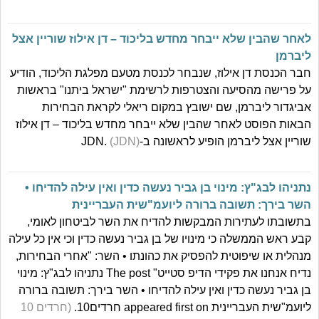
לאחר שהבין שלא ייבחר מחדש בליכוד – דן אילוז שוריין אצל
ליברמן
חבר הכנסת דן אילוז, שנבחר לכנסת מטעם מפלגת הליכוד, הודיע
על פרישה מהסיעה והצטרפות לרשימת "ישראל ביתנו" בראשות
אביגדור ליברמן, שם ישובץ במקום ריאלי לקראת הבחירות
הבאות הפוסט לאחר שהבין שלא ייבחר מחדש בליכוד – דן אילוז
שוריין אצל ליברמן הופיע לראשונה ב-JDN.
(JDN)
נתניהו לבג"ץ: מינוי בן גביר נעשה כדין ואין עילה להדיחו •
השר בירך: תשובה ברורה ליועמ"שית העבריינית
בתשובתו לעתירות המבקשות להדיח את השר לביטחון לאומי,
קבע ראש הממשלה כי מינויו של בן גביר נעשה כדין וכי אין כל עילה
מנהלית או שיפוטית להפסיק את כהונתו • השר: "אחרי הבחירות,
נדיח אנחנו את פקידי הדיפ סטייט" The post נתניהו לבג"ץ: מינוי
בן גביר נעשה כדין ואין עילה להדיחו • השר בירך: תשובה ברורה
ליועמ"שית העבריינית appeared first on חרדים10.
(חרדים 10