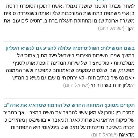
לאחר שבתה הקטנה שושנה נגמלה, אשת התוכן והסופרת הדסה
בן ארי משתפת בתחושות המורכבות שליוו אותה כשנפרדה סופית
משגרה ארוכת שנים ומהחזקת העגלה ברחוב: "הטיטולים עזבו את
הקן"
(ישראל היום)
בשם המשילות: הפוליטיזציה עלולה להגיע גם לנשיא העליון
במשך שנים, השירות הציבורי בישראל פעל מתוך אתוס של
ממלכתיות • פוליטיזציה של שירות המדינה הופכת אותו לסניף
מפלגתי, שבו שולטים עסקנים שנאמנותם למפלגה ולשר הממונה
• אם נמשיך בנתיב הזה - לא ירחק היום שבו גם נשיא ביהמ"ש
העליון יודח בשידור חי
(ישראל היום)
תקדים מסוכן: המתווה החדש של הורמוז שמדאיג את ארה"ב
הסכם בין טהרן לעומאן עשוי להחזיר את השיט במצר – אך במחיר
של פיקוח איראני ואפשרות לאגרות מעבר ● בוושינגטון מזהירים כי
הכרה בשליטה מדינתית על נתיב שיט בינלאומי היא התפתחות
מדאיגה
(ישראל היום)