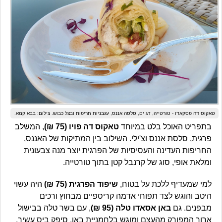
טאקוס דה פסקאדו - טורטייה, דג ים, סלסה אננס, עגבניות חריפות ובצל כבוש. צילום: בבא קמא.
בתפריט האוכל בלט במיוחד
טאקוס דה פויו (75 ₪)
, המשלב
פרגית, סלסת אננס וצ'ילי. השילוב בין המתיקות של האננס,
החריפות העדינה והעסיסיות של הפרגית יוצר מנה צבעונית
ומלאת אופי, סוג של קרנבל קטן בתוך טורטייה.
למי שמעדיף ללכת על בטוח,
שיפוד הפרגית (75 ₪)
היה עשוי
היטב והוגש לצד תפוחי אדמה קריספיים מבחוץ ורכים
מבפנים. גם
באן אסאדו טלה (95 ₪)
, עם בשר טלה בבישול
ארוך המפורק מהעצם ומוגש בלחמניית באן, סיפק ביס עשיר,