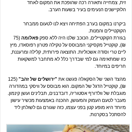
זית, צמחייה ותאורה רכה שהופכת את המקום לאחד
הלוקיישנים הנעימים בעיר בשעות הערב.
ביקרנו במקום בערב הפתיחה ויצא לנו לטעום ממבחר
הקוקטיילים והמנות.
בגזרת הקוקטיילים, הכוכב שלנו היה ללא ספק
פאלומה
(75
₪), קוקטייל מקסיקני המבוסס על טקילה פטרון רפוסאדו, מיץ
ליים טרי וסודה אשכוליות. התוצאה פירותית, קלילה ומרעננת,
כזו שמתאימה גם למי שבדרך כלל לא מתחבר למשקאות
חריפים במיוחד.
מהצד השני של הסקאלה פגשנו את
"ירושלים של זהב"
(125
₪), קוקטייל הדגל של המקום. הוא מבוסס על וויסקי במהדורה
מוגבלת של וולדורף אסטוריה, דובדבנים, תבלינים ועשן קינמון.
מעבר לטעם העמוק והמעושן, ההכנה באמצעות מכשיר עישון
מיוחד היא מופע קטן בפני עצמו, כזה שגורם גם לשולחן ליד
להסתכל בסקרנות.