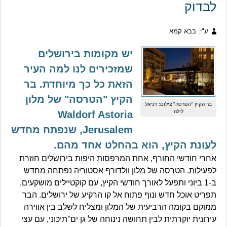
לבדוק
ע"י: בבא קמא
יש מקומות בירושלים
שמזכירים לנו למה העיר
הזאת כל כך מיוחדת. בר
הקיץ "הטרסה" של מלון
בר הקיץ "הטרסה" צילום: דניאל
לילה
Waldorf Astoria
Jerusalem, שנפתח מחדש
לעונת הקיץ, הוא בהחלט אחד מהם.
אחרי חודשי החורף, אחת המרפסות היפות בירושלים חוזרת
לפעילות. הטרסה של מלון וולדורף אסטוריה נפתחה מחדש
ב-1 ביוני ותפעל לאורך חודשי הקיץ, עם קוקטיילים מושקעים,
תפריט אוכל חדש ונוף פתוח אל קו הרקיע של ירושלים. הבר
ממוקם בקומה הרביעית של המלון ומצליח לשלב בין אווירה
עירונית יוקרתית לבין תחושה נינוחה של גן ים־תיכוני, עם עצי