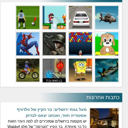
משחקי מסוקים
משחקי מכוניות
משחקי סופר מריו
משחקי כדורגל
משחקי לילדים
משחקי באבלס
משחקי מלחמה
משחקי גיבורים
בן האש ובת
משחקי טיסה
משחקי בוב ספוג
המים
משחקי אופנועים
כתבות אחרונות
מעל גגות ירושלים: בר הקיץ של וולדורף
אסטוריה חוזר, ואנחנו יצאנו לבדוק
יש מקומות בירושלים שמזכירים לנו למה העיר הזאת
כל כך מיוחדת. בר הקיץ "הטרסה" של מלון Waldorf