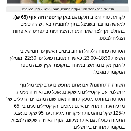
סלט עלי חסה - פלחי תפוז, שקדים חלוטים, רוטב ויניגרט. צילום: בבא קמא.
לקראת סוף הערב חלקנו גם
באן קריספי חזה עוף (65 ₪)
.
למעשה מדובר בשניצל בתוך לחמניית באן, שהיה טעים
בהחלט, אך לצד שאר המנות היצירתיות בתפריט הוא פחות
הצליח לבלוט.
הטרסה פתוחה לקהל הרחב בימים ראשון עד חמישי, בין
השעות 18:30–23:00, כאשר המטבח פועל עד 22:30. מומלץ
להזמין מקום מראש, במיוחד בתקופת הקיץ שבה מספר
המקומות מוגבל.
השורה התחתונה? אם אתם מחפשים ערב קיצי מול נוף
ירושלמי, עם קוקטיילים מושקעים, אוכל טוב ואווירה נעימה,
הטרסה בהחלט מספקת חוויה מעט שונה מהברים הרגילים של
מרכז העיר. המחירים אינם נמוכים, הקוקטיילים נעים בין 65
ל-125 שקלים והמנות העיקריות מגיעות עד 95 שקלים, אבל
התמורה כוללת גם את המיקום, הנוף והאווירה שקשה למצוא
במקומות אחרים בירושלים.