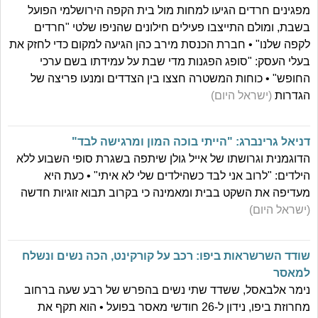
מפגינים חרדים הגיעו למחות מול בית הקפה הירושלמי הפועל
בשבת, ומולם התייצבו פעילים חילונים שהניפו שלטי "חרדים
לקפה שלנו" • חברת הכנסת מירב כהן הגיעה למקום כדי לחזק את
בעלי העסק: "סופג הפגנות מדי שבת על עמידתו בשם ערכי
החופש" • כוחות המשטרה חצצו בין הצדדים ומנעו פריצה של
הגדרות
(ישראל היום)
דניאל גרינברג: "הייתי בוכה המון ומרגישה לבד"
הדוגמנית וגרושתו של אייל גולן שיתפה בשגרת סופי השבוע ללא
הילדים: "לרוב אני לבד כשהילדים שלי לא איתי" • כעת היא
מעדיפה את השקט בבית ומאמינה כי בקרוב תבוא זוגיות חדשה
(ישראל היום)
שודד השרשראות ביפו: רכב על קורקינט, הכה נשים ונשלח
למאסר
נימר אלבאסל, ששדד שתי נשים בהפרש של רבע שעה ברחוב
מחרוזת ביפו, נידון ל-26 חודשי מאסר בפועל • הוא תקף את