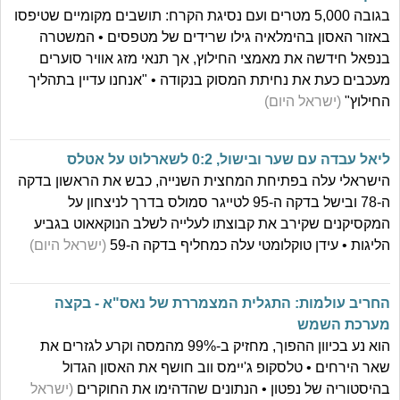
בגובה 5,000 מטרים ועם נסיגת הקרח: תושבים מקומיים שטיפסו
באזור האסון בהימלאיה גילו שרידים של מטפסים • המשטרה
בנפאל חידשה את מאמצי החילוץ, אך תנאי מזג אוויר סוערים
מעכבים כעת את נחיתת המסוק בנקודה • "אנחנו עדיין בתהליך
החילוץ"
(ישראל היום)
ליאל עבדה עם שער ובישול, 0:2 לשארלוט על אטלס
הישראלי עלה בפתיחת המחצית השנייה, כבש את הראשון בדקה
ה-78 ובישל בדקה ה-95 לטייגר סמולס בדרך לניצחון על
המקסיקנים שקירב את קבוצתו לעלייה לשלב הנוקאאוט בגביע
הליגות • עידן טוקלומטי עלה כמחליף בדקה ה-59
(ישראל היום)
החריב עולמות: התגלית המצמררת של נאס"א - בקצה
מערכת השמש
הוא נע בכיוון ההפוך, מחזיק ב-99% מהמסה וקרע לגזרים את
שאר הירחים • טלסקופ ג'יימס ווב חושף את האסון הגדול
בהיסטוריה של נפטון • הנתונים שהדהימו את החוקרים
(ישראל