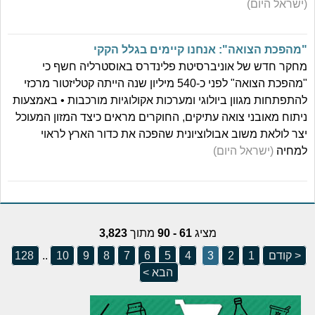
(ישראל היום)
"מהפכת הצואה": אנחנו קיימים בגלל הקקי
מחקר חדש של אוניברסיטת פלינדרס באוסטרליה חשף כי
"מהפכת הצואה" לפני כ-540 מיליון שנה הייתה קטליזטור מרכזי
להתפתחות מגוון ביולוגי ומערכות אקולוגיות מורכבות • באמצעות
ניתוח מאובני צואה עתיקים, החוקרים מראים כיצד המזון המעוכל
יצר לולאת משוב אבולוציונית שהפכה את כדור הארץ לראוי
למחיה
(ישראל היום)
מציג
61 - 90
מתוך
3,823
< קודם
1
2
3
4
5
6
7
8
9
10
..
128
הבא >