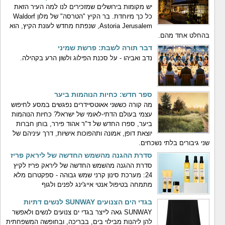
יש מקומות בירושלים שמזכירים לנו למה העיר הזאת
כל כך מיוחדת. בר הקיץ "הטרסה" של מלון Waldorf
Astoria Jerusalem, שנפתח מחדש לעונת הקיץ, הוא
בהחלט אחד מהם.
דבר תורה לשבת: פרשת שמיני
נדב ואביהו - על סכנת הפילוג ולשון הרע בקהילה.
ספר חדש: כחיות הנוהמות ביער
מה קורה כששני אאוטסיידרים נפגשים במסע לחיפוש
עצמי בעולם הדתי-לאומי של ישראל? כחיות הנוהמות
ביער, ספרו החדש של ד"ר אהוד פירר, בוחן חברות
יוצאת דופן, אמונה ותהפוכות אישיות, דרך עיניהם של
שני גיבורים בלתי נשכחים.
סדרת ההגנה מהשמש החדשה של ליראק פריז
סדרת ההגנה מהשמש החדשה של ליראק פריז לקיץ
24: מערכת סינון קרני שמש גבוהה - ספקטרום מלא
מתמחה בטיפול אנטי אייג'ינג לפנים ולגוף
בגדי הים הצנועים SUNWAY לנשים דתיות
SUNWAY גאה לייצר בגדי ים צנועים לנשים ולאפשר
להן ליהנות מבילוי בים, בבריכה, ובחופשה המשפחתית