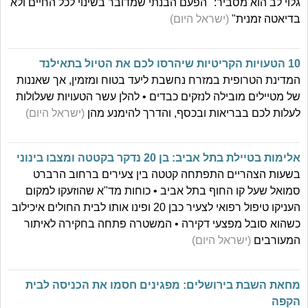
גלוי לב הוא מסביר: "הפעם הבנתי שמדובר בשינוי לכל החיים ולא
בדיאטה זמנית"
(ישראל היום)
10 הטעויות הקריטיות שיהרסו לכם את הטיול בתאילנד
המדינת הטרופית במזרח נחשבת ליעד בטוח ומזמין, אך שאננות
של מטיילים מובילה לנזקים כבדים • להלן עשר הטעויות שעלולות
לעלות לכם בבריאות ובכסף, והדרך להימנע מהן
(ישראל היום)
אלימות בטיילת בתל אביב: בן 20 נדקר בקטטה ומצבו בינוני
בשעות הצהריים התפתחה קטטה בין צעירים ברחוב הרברט
סמואל שעל קו החוף בתל אביב • כוחות מד"א שהוזעקו למקום
העניקו טיפול רפואי לצעיר כבן 20 ופינו אותו לבית החולים איכילוב
כשהוא סובל מפצעי דקירה • המשטרה פתחה בחקירה לאיתור
המעורבים
(ישראל היום)
מחאת השבת בירושלים: מפגינים חסמו את הכניסה לבית
הקפה