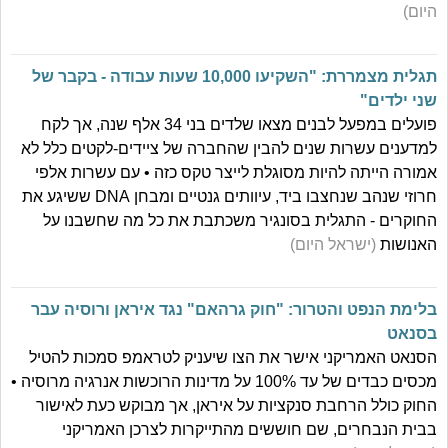
היום)
תגלית מצמררת: "השקיעו 10,000 שעות עבודה - בקבר של
שני ילדים"
פועלים במפעל לבנים מצאו שלדים בני 34 אלף שנה, אך לקח
למדענים עשרות שנים להבין שהחברה של ציידים-לקטים כלל לא
אמורה הייתה להיות מסוגלת לייצר טקס כזה • עם עשרות אלפי
חרוזי שנהב שנחצבו ביד, עיוותים גנטיים ומבחן DNA ששיגע את
החוקרים - התגלית בסונגיר משכתבת את כל מה שחשבנו על
האנושות
(ישראל היום)
בלימת הנפט והטרור: "חוק גרהאם" נגד איראן ורוסיה עבר
בסנאט
הסנאט האמריקני אישר את הצו שיעניק לטראמפ סמכות להטיל
מכסים כבדים של עד 100% על מדינות הרוכשות אנרגיה מרוסיה •
החוק כולל הרחבת סנקציות על איראן, אך מבוקש כעת לאישור
בבית הנבחרים, שם חוששים מהתייקרות לצרכן האמריקני