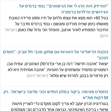
"החיידק הזה הרג לי את הנישואים": ננסי ברנדס על
הגירושים והילדות ברומניה
בגיל 60+ הוא מצא את עצמו נלחם על חייו וספג פרידה כואבת
מאשתו בזמן שהיה מורדם ומונשם • ננסי ברנדס מדבר על
החיבור המפתיע לזוהר ארגוב, והפחד הכי גדול שלו כאמן
(ישראל
היום)
כוכבת הריאליטי על הזוגיות עם שחקן מכבי תל אביב: "האדם
הנכון"
יוצאת "אהבה חדשה" דנה בן ארי וכדורסלן הצהובים, עמית עבו,
רומנטיים מתמיד ומשתפים על הזוגיות: "אהבה אמיתית היא לא
רק פרפרים בבטן, למרות שיש ומלא"
(ישראל היום)
החסרנו פעימה: ביקור במלון החדש והכי מדובר בישראל - רק
50 דקות מת"א
בגורדוניה זכרון יעקב לא צריך לקום מוקדם כדי לשריין מיטות
שיזוף • בריכת האינפיניטי, כנראה אחד הדברים הכי מצולמים