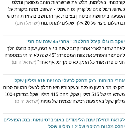
קורבנותיו באלימות, תלש את שרשראות הזהב מצווארן ונמלט
כשהוא רעול פנים על קורקינט חשמלי • השופט מתח ביקורת על
הפגיעה בתחושת הביטחון בציבור, אך התחשב בהחזרת הרכוש
ובתשלום פיצוי של 20 אלף שקלים למתלוננות
(ישראל היום)
יעקב בוזגלו קיבל החלטה: "אחרי 45 שנה עם חני"
לאחר שחזר לארץ אחרי קרוב לשנה בגיאורגיה, יעקב בוזגלו הלך
להסתפר והפתיע את צוות המספרה: "45 שנה לא הייתי במספרה,
חני סיפרה אותי כל הזמן. לא סומך על אף אחד"
(ישראל היום)
אחרי הדוחות: בזק תחלק לבעלי המניות 515 מיליון שקל
בזק סיימה רבעון מוצלח ובעקבותיו היא תחלק לבעלי המניות סכום
משמעותי של 515 מיליון שקל, מהם 415 מיליון שקל במזומן ו-100
מיליון שקל באמצעות רכישה עצמית של מניות
(ישראל היום)
לקראת תחילת שנת הלימודים באוניברסיטאות: בנק הפועלים
יחלק מלגות בהיקף של 1.2 מיליון שקל