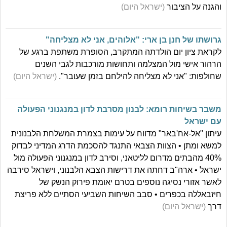
והגנה על הציבור
(ישראל היום)
גרושתו של חנן בן ארי: "אלוהים, אני לא מצליחה"
לקראת ציון יום הולדתה המתקרב, הסופרת משתפת ברגע של
הרהור אישי מול המצלמה ותחושות מורכבות לגבי השנים
שחולפות: "אני לא מצליחה להילחם בזמן שעובר".
(ישראל היום)
משבר בשיחות רומא: לבנון מסרבת לדון במנגנוני הפעולה
עם ישראל
עיתון "אל-אח'באר" מדווח על עימות בצמרת המשלחת הלבנונית
למשא ומתן • הצוות הצבאי התנגד להסכמת הדרג המדיני לבדוק
40% מהבתים מדרום לליטאני, וסירב לדון במנגנוני הפעולה מול
ישראל • ארה"ב דחתה את דרישות הצבא הלבנוני, וישראל סירבה
לאשר אזורי נסיגה נוספים בטרם יאומת פירוק הנשק של
חיזבאללה בכפרים • סבב השיחות השביעי הסתיים ללא פריצת
דרך
(ישראל היום)