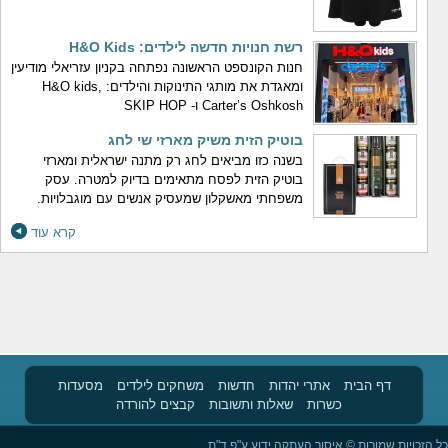
רשת חנויות חדשה לילדים: H&O Kids
חנות הקונספט הראשונה נפתחה בקניון עזריאלי מודיעין
ומאגדת את מותגי התינוקות והילדים: H&O kids,
Carter’s Oshkosh ו- SKIP HOP
בוטיק הזית משיק מארזי שי לחג
בשנה כזו מביאים לחג רק מתנה ישראלית ומארזי
בוטיק הזית לפסח מתאימים בדיוק למטרה. עסק
משפחתי מאשקלון שמעסיק אנשים עם מוגבלויות.
קרא עוד
דף הבית
אתרי יהדות
חדשות
משחקים לילדים
מסעדות
כשרות
שאלות ותשובות
קבצים להורדה
כל הזכויות שמורות © איסור העתקה ידוע ע"פ ד"ת