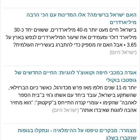
האם ישראל ברשימה? אלו המדינות עם הכי הרבה
מיליארדרים
בישראל חיים מעט יותר מ-40 מיליארדרים, ששווים יחד כ-30
מיליארד דולר ומעמידים את שיעור המיליארדרים לנפש בארץ על
3.65 • אבל האם זה מספיק כדי להתברג בעשירייה העולמית?
(ישראל היום)
אגדה במכבי חיפה וקואוצ'ר לזוגיות: החיים החדשים של
גוסטבו בוקולי
יותר מ-11 שנים חלפו מאז פרש מכדורגל, כאשר כיום הברזילאי,
שהשתקע בישראל, עובד ביחד עם אשתו ג'וזי ב"בית הספר
לאהבה" שהקימו • עומרי קנדה התייחס ב"קיקטוק": "הוא מחזיר
אהבה לזוגות שאיבדו אותה"
(ישראל היום)
מצמרר: מבקרים טיפסו על ההימלאיה - ונתקלו בגופות
שנקברו בשלג