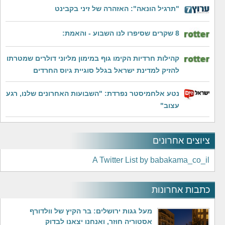
"תרגיל הונאה": האזהרה של זיני בקבינט
8 שקרים שסיפרו לנו השבוע - והאמת:
קהילות חרדיות הקימו גוף במימון מליוני דולרים שמטרתו
להזיק למדינת ישראל בגלל סוגיית גיוס החרדים
נטע אלחמיסטר נפרדת: "השבועות האחרונים שלנו, רגע
עצוב"
ציוצים אחרונים
A Twitter List by babakama_co_il
כתבות אחרונות
מעל גגות ירושלים: בר הקיץ של וולדורף
אסטוריה חוזר, ואנחנו יצאנו לבדוק