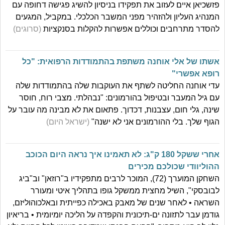
פזשכיאן איים לעזוב את תפקידו בניסיון להשיג פגישה דחופה עם
המנהיג העליון ולהזהיר מפני המשבר הכלכלי. במקביל, המגעים
להסדר מתרחבים וכוללים אפשרות להקלות בסנקציות
(סרוגים)
אשתו של אלי אוחנה משתפת בהתמודדות הרפואית: "כל
רופא אפשרי"
עדי אוחנה החליטה לשתף את העוקבות שלה בהתמודדות שלה
עם גיל המעבר ובטיפול בהורמונים: "נבהלתי. מצבי רוח, חוסר
שינה, גלי חום, עצבנות, דכדוך. פתאום את לא מבינה מה עובר על
הגוף שלך. בלי ההורמונים אני לא ישנה"
(ישראל היום)
אחרי ששקל 180 ק"ג: לא תאמינו איך נראה היום הכוכב
ההוליוודי שכולכם מכירים
השחקן המוערך (72), המוכר לרבים מתפקידיו ב"רוזאן" וב"ביג
לבובסקי", השיל מחצית ממשקל גופו בתהליך איטי ומעורר
השראה • לאחר שנים של מאבק באכילה כפייתית ובאלכוהוליזם,
גודמן עבר לתזונה ים-תיכונית והקפדה על הליכה יומיומית • בריאיון