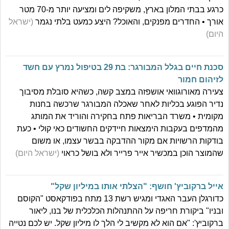
כרגע בבתי המלון בארץ, משקיפה לים ומציעה יותר מ-70 מטר
אורך • החדרים מפנקים, והאוכל? היצע כמעט בלתי נגמר
(ישראל
היום)
סכנת חיים בגלל המבורגר: בת 29 בטיפול נמרץ עם חשד
לזיהום חמור
צעירה מאורוגוואי אושפזה במצב קשה, כשהיא סובלת מסיבוך
נדיר הפוגע בכליות לאחר שאכלה המבורגר שרכשה בחנות
מקומית • משרד הבריאות פתח בחקירה והוריד את המותג
מהמדפים בעקבות הימצאות חיידקים החשודים כאי קולי • כעת
בודקות הרשויות אם מקור ההדבקה בבשר עצמו, או משום
שהמוצר הוכן במכשיר אייר פרייר ולא בושל כראוי
(ישראל היום)
אייל ברקוביץ' חושף: "הצלתי אותו במיליון שקל"
כדורגלן העבר האגדי ומגיש רשת 13 מתח בפודקאסט "הקוסם
ובניו" ביקורת חריפה על ההתנהלות הכלכלית של בנו, ליאור
ברקוביץ': "אם הוא לא מקשיב לי הלך לו מיליון שקל. יש לכם נטייה