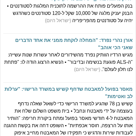
בנק הפועלים פותח את ההרשמה לתוכנית המלגות לסטודנטים •
הבנק יעניק מלגה של 10,000 שקל ל-120 סטודנטים כשהדגש
יהיה על סטודנטים מהפריפריה
(ישראל היום)
אורן נהרי נפרד: "המחלה לוקחת ממני את אחד הדברים
שאני הכי אוהב"
מגיש הרדיו הוותיק נפרד מהשידורים לאחר עשרות שנות עשייה:
"ה-ALS פוגעת בנשימה ובדיבור" • הנשיא הרצוג הודה לו: "פתחת
לנו חלון לעולם".
(ישראל היום)
מאסר בפועל למאבטח שדחף קשיש במשרד הרישוי: "ערלות
לב ואטימות"
קשיש בן 78 שהגיע למשרד הרישוי כדי לשאול שאלה נדחף
בעוצמה על ידי מאבטח ונחבל • בית משפט השלום שלח את
המאבטח ל-4 חודשי מאסר בפועל ומתח ביקורת חריפה: "הותיר
אותו על הרצפה, חוסר אכפתיות" • השופט דחה את בקשת ההגנה
לעבודות שירות והדגיש כי תפקידו של המאבטח מחייב איפוק