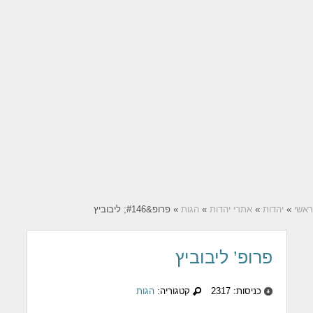
ראשי
»
יהדות
»
אתרי יהדות
»
הגות
» פרופ&#146; ליבוביץ
פרופ’ ליבוביץ
כניסות: 2317
קטגוריה:
הגות