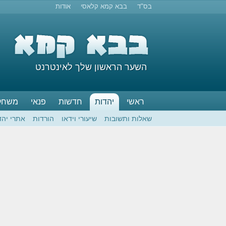
בס"ד
בבא קמא קלאסי
אודות
השער הראשון שלך לאינטרנט
ראשי
יהדות
חדשות
פנאי
משחק
שאלות ותשובות
שיעורי וידאו
הורדות
אתרי יהד