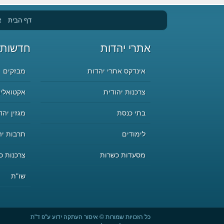
דף הבית
א
אתרי יהדות
חדשות 
אינדקס אתרי יהדות
מבזקים
צרכנות יהודית
אקטואליה
בתי כנסת
מגזין יהד
לימודים
תרבות יה
מסעדות כשרות
צרכנות כ
שו"ת
כל הזכויות שמורות © איסור העתקה ידוע ע"פ ד"ת