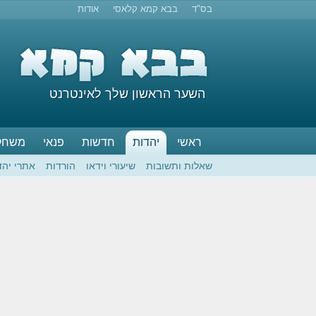
בס"ד
בבא קמא קלאסי
אודות
השער הראשון שלך לאינטרנט
ראשי
יהדות
חדשות
פנאי
משחק
שאלות ותשובות
שיעורי וידאו
הורדות
אתרי יהד