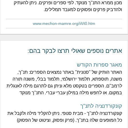
מכון ממרא התנ"ך מנוקד. לפי ספרים ופרקים. ניתן להעתיק
ולהדביק פרקים ופסוקים למעבד תמלילים.
www.mechon-mamre.org/i/t/t0.htm
אתרים נוספים שאולי תרצו לבקר בהם:
מאגר ספרות הקודש
האתר הותיק של "סנונית" באתר נמצאים הספרים: תנ"ך,
משנה, תוספתא, תלמוד ירושלמי, תלמוד בבלי, משנה תורה
לרמב"ם. הספרים בטקסט מלא וניתן גם לתרגם מילה לאנגלית
במקום. או לחפש מילה במילון עברי עברי. התנ"ך מנוקד
קונקורדנציה לתנ"ך
קונקורדנציה לתנ"ך - מבית סנופי. ניתן להקליד מילה ולקבל את
כל המופעים שלה בתנ"ך. (פרק ופסוק, וציטוט של הפסוק)