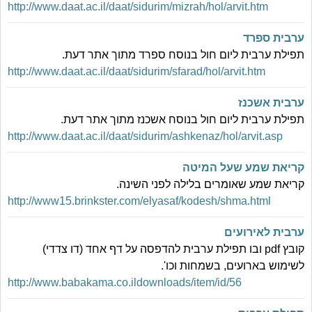
http://www.daat.ac.il/daat/sidurim/mizrah/hol/arvit.htm
ערבית ספרד
תפילת ערבית ליום חול בנוסח ספרד מתוך אתר דעת.
http://www.daat.ac.il/daat/sidurim/sfarad/hol/arvit.htm
ערבית אשכנז
תפילת ערבית ליום חול בנוסח אשכנז מתוך אתר דעת.
http://www.daat.ac.il/daat/sidurim/ashkenaz/hol/arvit.asp
קריאת שמע שעל המיטה
קריאת שמע שאומרים בלילה לפני השינה.
http://www15.brinkster.com/elyasaf/kodesh/shma.html
ערבית לאירועים
קובץ pdf ובו תפילת ערבית להדפסה על דף אחד (דו צדדי)
לשימוש בארועים, בשמחות וכו'.
http://www.babakama.co.ildownloads/item/id/56