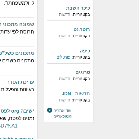
לו ולמשפחתו".
כיכר השבת
בקטגוריית:
חדשות
שמונה מתכוני ח
רוטר.נט
חרוסת לפי עדות י
בקטגוריית:
חדשות
כיפה
מתכונים כשל"פ
בקטגוריית:
פורטלים
מתכונים כשרים 
סרוגים
בקטגוריית:
חדשות
עריכת הסדר
רעיונות והפעלות
חדשות - JDN
בקטגוריית:
חדשות
עוד אתרים
ישיבה org לפסח
פופולאריים
זמנים לפסח, שא
A4%D7%A1