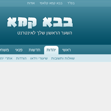
בס"ד
בבא קמא קלאסי
אודות
השער הראשון שלך לאינטרנט
ראשי
יהדות
חדשות
פנאי
משחק
שאלות ותשובות
שיעורי וידאו
הורדות
אתרי יהד