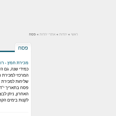
ראשי
»
יהדות
»
אתרי יהדות
» פסח
פסח
מכירת חמץ - רו
כמידי שנה, גם ה
המרכזי למכירת ח
שליחות למכירת ה
פסח בתאריך י"ד 
האחרון, ניתן לב
לקנות בימים הקר