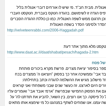
גלית. מבית חב"ד. מי שיש לו אורחים דוברי אנגלית בליל
יס הגדה זו לשימושם. בהגדה הטקס בעברית, הטקסט העברי
 וכן תרגום ממש לשפה האנגלית. כמו כן כוללת ההגדה הסברים
הסדר ולסימני הסדר בשפה האנגלית
http://velveteenrabbi.com/2006-Haggadah.pdf
טקסט מלא מתוך אתר דעת
http://www.daat.ac.il/daat/shabat/pesach/hagada-2.htm
של פסח
ספר בסיפור יציאת מצרים. פרשת מקרא ביכורים פותחת
בד אבי" וממשיכה אחר כך בפסוק "ויוציאנו ה’ ממצרים בכח
דוד מישלוב מגיש את ההשלמה להגדה וכתב בתחילתה:
רים היום לארצנו. זה כעשר שנים שבני משפחתי ואני קוראים
 את הפסוק החמישי שבפרשת "ארמי אובד אבי" ואומרים עליו
כל פיסקה. כך אנו רוצים, בין השאר, להביע את תודתנו לה’ על
 עמנו. אנו שמחים לשתף במנהגנו כל מי שימצא אותו מתאים