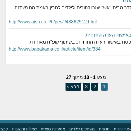
סדר
ר מבית "אש" יעזרו להורים ולילדים להבין באמת מה נשתנה
http://www.aish.co.il/h/pes/f/48862512.html
באישור העדה החרדית
פסח באישור העדה החרדית, בשיתוף קופ"ח מאוחדת.
http://www.babakama.co.il/article/item/id/384
מציג
1 - 10
מתוך
27
1
2
3
הבא >
תרי יהדות
חדשות
משחקים לילדים
מסעדות כשרות
שאלות ותשובות
קבצים