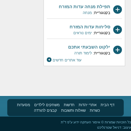
תפילת מנחה עדות המזרח
בקטגוריית:
מנחה
סליחות עדות המזרח
בקטגוריית:
ימים נוראים
ילקוט השבעתי אתכם
בקטגוריית:
לימוד תורה
עוד אתרים חדשים
דף הבית
אתרי יהדות
חדשות
משחקים לילדים
מסעדות
כשרות
שאלות ותשובות
קבצים להורדה
כל הזכויות שמורות © איסור העתקה ידוע ע"פ ד"ת
עיצוב:
דניאל שטרנליכט