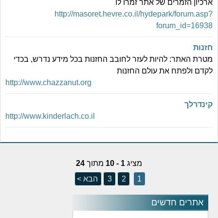
ארכיון הזמרים של אתר זמרו לו
http://masoret.hevre.co.il/hydepark/forum.asp?
forum_id=16938
חזנות
מטרת האתר: להיות לעזר לחובב החזנות בכל מידע נדרש, בכדי
לקדם ולפתח את עולם החזנות
http://www.chazzanut.org
קינדרלך
http://www.kinderlach.co.il
מציג
1 - 10
מתוך
24
1
2
3
הבא >
אתרים חדשים