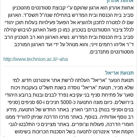
אחוות אהרון
אחוות אהרון הוא ארגון שהוקם ע"י קבוצת סטודנטים מהטכניון
סביב בית הכנסת ובית המדרש בתחילת שנה"ל תשס"ד. הארגון
שם לו למטרה לתכנן ולהוציא אל הפועל פעילויות בעלות תוכן יהודי
לכלל ציבור הסטודנטים בטכניון. כמו כן פועל הארגון לגיבוש קהילה
סביב בית הכנסת ובית המדרש. נשיא הארגון הוא רב הטכניון הרב
ד"ר אליהו רחמים זייני, והוא מנוהל על ידי ועד הארגון המורכב
מסטודנטים מתנדבים.
http://www.technion.ac.il/~aha
תנועת אריאל
תנועת הנוער "אריאל" העלתה לרשת אתר אינטרנט חדש. למי
שלא מכיר, תנועת "אריאל" נוסדה בשנת תשל"ט בעקבות ויכוח
סוער על פתיחת סניף בני עקיבא נפרד לבנים ובנות ברובע היהודי
בירושלים. כיום מונה התנועה כ-5000 חניכים ו-60 סניפים (סניפי
בנים וסניפי בנות) ברחבי הארץ. באתר החדש של התנועה, מידע
רב נוסף אודותיה. בנוסף, באתר מרכז הדרכה שניתן להוריד ממנו
חומרי הדרכה, פעולות וצ’ופרים. באתר מציינים כי התלבטו לגבי
הקמת אתר אינטרנט לתנועה בשל הסכנות הכרוכות בשימוש