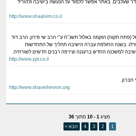
ר שעלבים. באתר אפשר ללמוד על הנעשה בישיבה ולהוריד
http://www.shaalvim.co.il
ל (פתח תקוה) הוקמה באלול תשנ"ח ע"י הרב שי פירון, הרב דוד
שרלו. בשנה החולפת עברה הישיבה תהליך של התחדשות
שיבה למשכנה החדש ברעננה וצירפה רבנים חדשים לשורתיה.
http://www.ypt.co.il
חברון.
http://www.shaveihevron.org
מציג
1 - 10
מתוך
36
1
2
3
4
הבא >