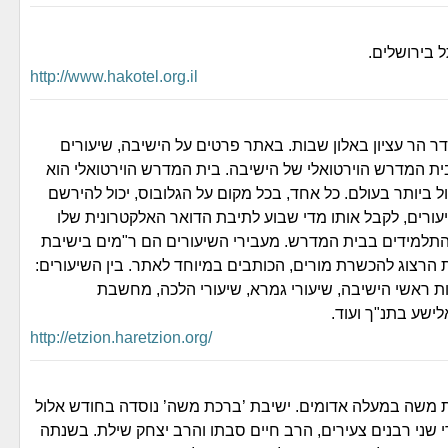
 בירושלים.
http://www.hakotel.org.il
 הר עציון באלון שבות. באתר פרטים על הישיבה, שיעורים
בית המדרש הוירטואלי של הישיבה. בית המדרש הוירטואלי הוא
 ביותר בעולם. כל אחד, בכל מקום על הגלובוס, יכול להירשם
ורים, לקבל אותו מדי שבוע לתיבת הדואר האלקטרונית שלו
תלמידים בבית המדרש. מעבירי השיעורים הם ר"מים בישיבת
ת הרצוג להכשרת מורים, הכותבים במיוחד לאתר. בין השיעורים:
ות ראשי הישיבה, שיעורי גמרא, שיעורי הלכה, מחשבת
ישע בתנ"ך ועוד.
http://etzion.haretzion.org/
 משה במעלה אדומים. ישיבת ’ברכת משה’ נוסדה בחודש אלול
י שני רבנים צעירים, הרב חיים סבתו והרב יצחק שילת. בשנתה