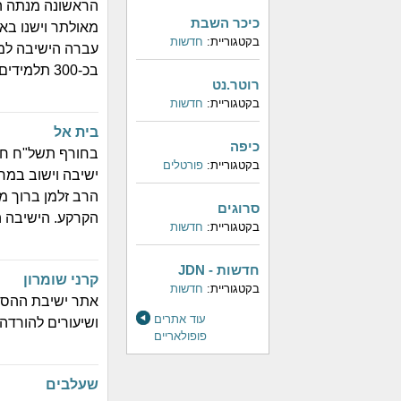
הראשונה מנתה ה
כיכר השבת
מאולתר וישנו בא
בקטגוריית:
חדשות
עברה הישיבה למש
בכ-300 תלמידים אשר לומדים ומתאכסנים בשטח הישיבה במבנים מודרניים.
רוטר.נט
בקטגוריית:
חדשות
בית אל
כיפה
בחורף תשל"ח חב
בקטגוריית:
פורטלים
ישיבה וישוב במרו
הרב זלמן ברוך מ
סרוגים
הקרקע. הישיבה ה
בקטגוריית:
חדשות
חדשות - JDN
קרני שומרון
בקטגוריית:
חדשות
אתר ישיבת ההסדר
עוד אתרים
ושיעורים להורדה.
פופולאריים
שעלבים