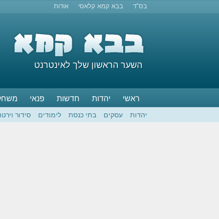
בס"ד
בבא קמא קלאסי
אודות
השער הראשון שלך לאינטרנט
ראשי
יהדות
חדשות
פנאי
משחק
יהדות
עסקים
בתי כנסת
לימודים
סידור וירטו