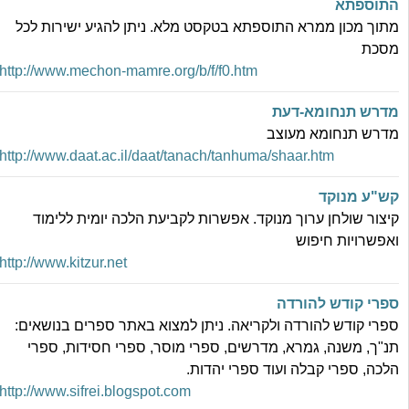
תוספתא
תוך מכון ממרא התוספתא בטקסט מלא. ניתן להגיע ישירות לכל
סכת
http://www.mechon-mamre.org/b/f/f0.htm
דרש תנחומא-דעת
דרש תנחומא מעוצב
http://www.daat.ac.il/daat/tanach/tanhuma/shaar.htm
ש"ע מנוקד
יצור שולחן ערוך מנוקד. אפשרות לקביעת הלכה יומית ללימוד
אפשרויות חיפוש
http://www.kitzur.net
פרי קודש להורדה
פרי קודש להורדה ולקריאה. ניתן למצוא באתר ספרים בנושאים:
נ"ך, משנה, גמרא, מדרשים, ספרי מוסר, ספרי חסידות, ספרי
לכה, ספרי קבלה ועוד ספרי יהדות.
http://www.sifrei.blogspot.com