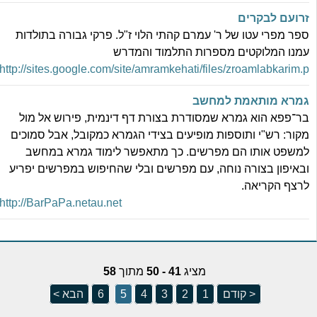
רועם לבקרים
פר מפרי עטו של ר' עמרם קהתי הלוי ז"ל. פרקי גבורה בתולדות
מנו המלוקטים מספרות התלמוד והמדרש
http://sites.google.com/site/amramkehati/files/zroamlabkarim.
מרא מותאמת למחשב
ר־פפא הוא גמרא שמסודרת בצורת דף דינמית, פירוש אל מול
קור: רש"י ותוספות מופיעים בצידי הגמרא כמקובל, אבל סמוכים
משפט אותו הם מפרשים. כך מתאפשר לימוד גמרא במחשב
באיפון בצורה נוחה, עם מפרשים ובלי שהחיפוש במפרשים יפריע
רצף הקריאה.
http://BarPaPa.netau.net
מציג
41 - 50
מתוך
58
< קודם
1
2
3
4
5
6
הבא >