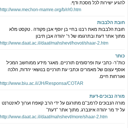
הגיע ישירות לכל מסכת ודף.
http://www.mechon-mamre.org/b/r/r0.htm
ובת הלבבות
ובת הלבבות מאת רבנו בחיי בן יוסף אבן פקודה . טקסט מלא
תוך אתר דעת ובתרגומו של ר’ יהודה אבן תיבון
http://www.daat.ac.il/daat/mahshevt/hovot/shaar-2.htm
ותר
ות"ר- כתבי עת ופרסומים תורניים. מאגר מידע ממוחשב המכיל
וסף עצום של מאמרים וכתבי עת תורניים בנושאי יהדות, הלכה
אורחות חיים.
http://www.biu.ac.il/JH/Responsa/COTAR
ורה נבוכים-דעת
ורה הנבוכים לרמב"ם מתורגם על ידי הרב קאפח וערוך לאינטרנט
ל יד מר יהודה איזנברג. מתוך אתר "דעת"
http://www.daat.ac.il/daat/mahshevt/more/shaar-2.htm