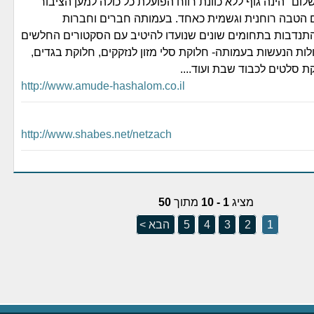
ום" הינה גוף ללא כוונת רווח הפועלת כל כולה למען הציבור
 הטבה רוחנית וגשמית כאחד. בעמותה חברים וחברות
תנדבות בתחומים שונים שנועדו להיטיב עם הסקטורים החלשים
לות הנעשות בעמותה- חלוקת סלי מזון לנזקקים, חלוקת בגדים,
ת סלטים לכבוד שבת ועוד....
http://www.amude-hashalom.co.il
http://www.shabes.net/netzach
מציג
1 - 10
מתוך
50
1
2
3
4
5
הבא >