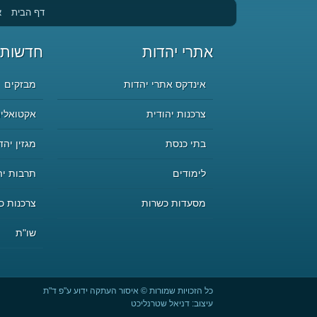
דף הבית
א
אתרי יהדות
חדשות 
אינדקס אתרי יהדות
מבזקים
צרכנות יהודית
אקטואליה
בתי כנסת
מגזין יהד
לימודים
תרבות יה
מסעדות כשרות
צרכנות כ
שו"ת
כל הזכויות שמורות © איסור העתקה ידוע ע"פ ד"ת
עיצוב:
דניאל שטרנליכט