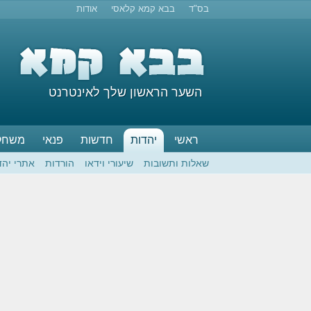
בס"ד
בבא קמא קלאסי
אודות
השער הראשון שלך לאינטרנט
ראשי
יהדות
חדשות
פנאי
משחק
שאלות ותשובות
שיעורי וידאו
הורדות
אתרי יהד