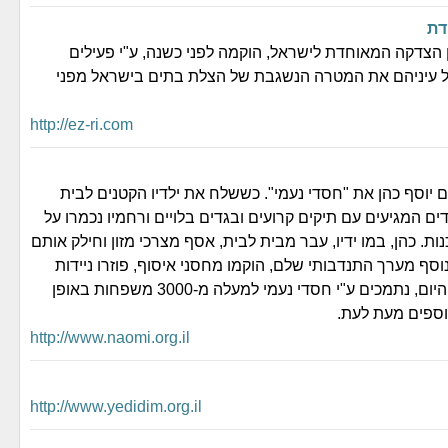
דת
ן הצדקה המאוחדת לישראל, הוקמה לפני כשנה, ע"י פעילים
ל עיניהם את המטרה הנשגבת של הצלת בתים בישראל מפני
http://ez-ri.com
,1985 הקים יוסף כהן את "חסדי נעמי". כששלח את ילדיו הקטנים לבית
ם המגיעים עם תיקים קרועים ובגדים בלויים ורחמיו נכמרו על
 כהן, במו ידיו, עבר מבית לבית, אסף מצרכי מזון וחילק אותם
נוסף מערך התנדבותי שלם, הוקמו מחסני איסוף, פוזרו ניידות
לאיסוף מוצרים. והיום, נתמכים ע"י חסדי נעמי למעלה מ-3000 משפחות באופן
נוספים מעת לעת.
http://www.naomi.org.il
http://www.yedidim.org.il