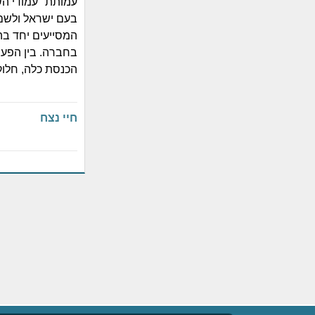
עמותת "עמודי השל
בעם ישראל ולשם
המסייעים יחד בה
בחברה. בין הפעו
הכנסת כלה, חלוק
חיי נצח