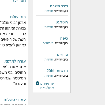
חסדי לב
כיכר השבת
בקטגוריית:
חדשות
בוני עולם
רוטר.נט
ארגון "בוני עולם
בקטגוריית:
חדשות
מטרת הארגון היא
להוריד מהזוג את 
כיפה
רשת של רופאים ו
בקטגוריית:
פורטלים
לארגון להציע סיו
סרוגים
בקטגוריית:
חדשות
עזרה למרפא
חדשות - JDN
החולים ובני משפ
בקטגוריית:
חדשות
הסיסמה שנחרטה ע
עוד אתרים
והעזרה".
פופולאריים
עמודי השלום