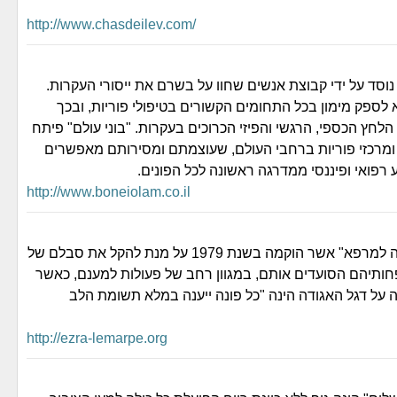
http://www.chasdeilev.com/
" נוסד על ידי קבוצת אנשים שחוו על בשרם את ייסורי העקרות.
 לספק מימון בכל התחומים הקשורים בטיפולי פוריות, ובכך
הלחץ הכספי, הרגשי והפיזי הכרוכים בעקרות. "בוני עולם" פיתח
מרכזי פוריות ברחבי העולם, שעוצמתם ומסירותם מאפשרים
ע רפואי ופיננסי ממדרגה ראשונה לכל הפונים.
http://www.boneiolam.co.il
אתר אגודת "עזרה למרפא" אשר הוקמה בשנת 1979 על מנת להקל את סבלם של
חותיהם הסועדים אותם, במגוון רחב של פעולות למענם, כאשר
ל דגל האגודה הינה "כל פונה ייענה במלא תשומת הלב
http://ezra-lemarpe.org