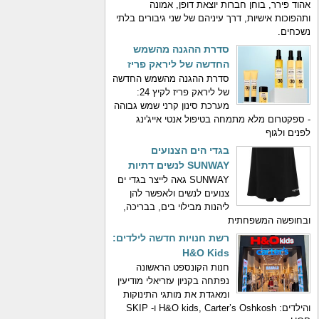
אהוד פירר, בוחן חברות יוצאת דופן, אמונה
ותהפוכות אישיות, דרך עיניהם של שני גיבורים בלתי
נשכחים.
סדרת ההגנה מהשמש
החדשה של ליראק פריז
סדרת ההגנה מהשמש החדשה
של ליראק פריז לקיץ 24:
מערכת סינון קרני שמש גבוהה
- ספקטרום מלא מתמחה בטיפול אנטי אייג'ינג
לפנים ולגוף
בגדי הים הצנועים
SUNWAY לנשים דתיות
SUNWAY גאה לייצר בגדי ים
צנועים לנשים ולאפשר להן
ליהנות מבילוי בים, בבריכה,
ובחופשה המשפחתית
רשת חנויות חדשה לילדים:
H&O Kids
חנות הקונספט הראשונה
נפתחה בקניון עזריאלי מודיעין
ומאגדת את מותגי התינוקות
והילדים: H&O kids, Carter’s Oshkosh ו- SKIP