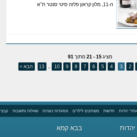
ה-11, מלון קראון פלזה סיטי סנטר ת"א
מציג
15 - 21
מתוך
91
2
3
4
5
6
7
8
9
10
..
13
הבא >
תרי יהדות
חדשות
משחקים לילדים
מסעדות כשרות
שאלות ותשובות
קבצים
יהדות
בבא קמא