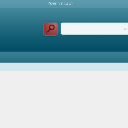
י"ג טבת התשפ"ו