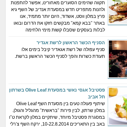
תקווה שהימים הסוערים מאחורינו, אפשר להתפנות
ולהנות מתפריט חדש במסעדת אנדיב של השף גיא
פרץ במלון ווסט, אשדוד, היום יותר מתמיד, אנו
באתר "בבא קמא" מבקשים חזקו את הדרום ובואו
לבלות בעסקים שסבלו קשות מימי הלחימה
הסניף הכשר הראשון לרשת אגדיר
סניף עפולה של רשת אגאדיר קיבל בימים אלו
תעודת כשרות והפך לסניף הכשר הראשון ברשת.
פסטיבל אגסי נאשי במסעדת Olive Leaf בשרתון
תל אביב
שיתוף פעולה טעים בין מסעדת השף Olive Leaf
במלון שרתון, לבין פירות "בראשית" מהגליל והגולן.
במסגרת פסטיבל מיוחד, שיתקיים במלון לקראת ט"ו
באב בין התאריכים 10-22.8.2014, ירקח השף צ'רלי