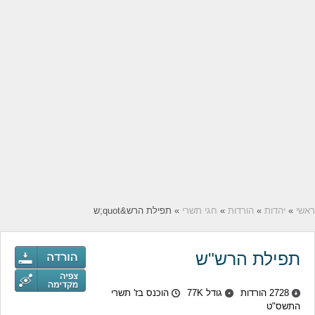
ראשי
»
יהדות
»
הורדות
»
חגי תשרי
» תפילת הרש&quot;ש
תפילת הרש"ש
2728 הורדות
גודל 77K
הוכנס בז' תשרי
התשס"ט