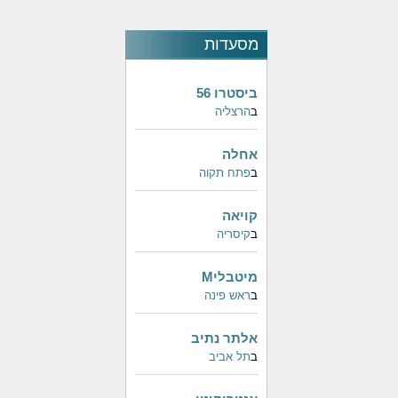
מסעדות
פופולאריות
ביסטרו 56
ב
הרצליה
אחלה
ב
פתח תקוה
קויאה
ב
קיסריה
מיטבליM
ב
ראש פינה
אלתר נתיב
ב
תל אביב