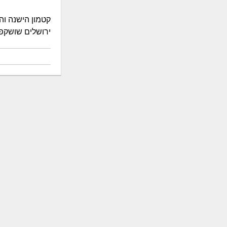
ירושלים שושקפה -קט