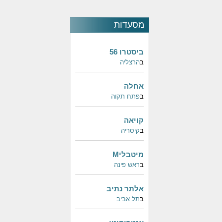
מסעדות
פופולאריות
ביסטרו 56
ב
הרצליה
אחלה
ב
פתח תקוה
קויאה
ב
קיסריה
מיטבליM
ב
ראש פינה
אלתר נתיב
ב
תל אביב