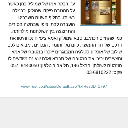
ע"י רבקה אמו של שמוליק כהן כאשר
על המטבח פיקדו שמוליק וכרמלה
רעייתו. בחלוף השנים השרביט
הועברה לבתו ציפי שבחשה בסירים
והתרוצצה בין השולחנות מילדותה.
כמו שהחיים הכתיבו, סבא שמוליק ואמא ציפי חינכו והיטוו את
דרכם של דור ההמשך. כיום מלי ותומר , הנכדים , מביאים לכם
שילוב של אוכל ונוסטלגיה המבוגרים ייזכרו במטבח של אמא
והצעירים יכירו את המטבח של סבתא ואלה שאינם מיודעים לו
מוזמנים לשולחן. הרצל 146, תל אביב טלפון: 9440050–057
פקס: 03-6810222
www.rest.co.il/sites/Default.asp?txtRestID=1797