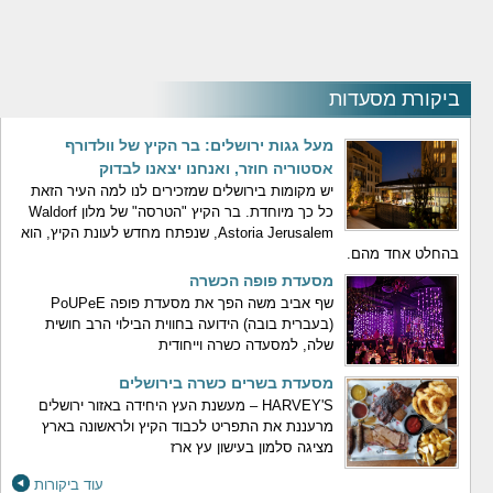
ביקורת מסעדות
מעל גגות ירושלים: בר הקיץ של וולדורף
אסטוריה חוזר, ואנחנו יצאנו לבדוק
יש מקומות בירושלים שמזכירים לנו למה העיר הזאת
כל כך מיוחדת. בר הקיץ "הטרסה" של מלון Waldorf
Astoria Jerusalem, שנפתח מחדש לעונת הקיץ, הוא
בהחלט אחד מהם.
מסעדת פופה הכשרה
שף אביב משה הפך את מסעדת פופה PoUPeE
(בעברית בובה) הידועה בחווית הבילוי הרב חושית
שלה, למסעדה כשרה וייחודית
מסעדת בשרים כשרה בירושלים
HARVEY'S – מעשנת העץ היחידה באזור ירושלים
מרעננת את התפריט לכבוד הקיץ ולראשונה בארץ
מציגה סלמון בעישון עץ ארז
עוד ביקורות