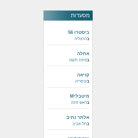
מסעדות
פופולאריות
ביסטרו 56
ב
הרצליה
אחלה
ב
פתח תקוה
קויאה
ב
קיסריה
מיטבליM
ב
ראש פינה
אלתר נתיב
ב
תל אביב