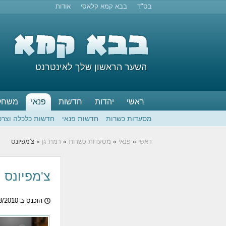
בס"ד
בבא קמא קלאסי
אודות
השער הראשון שלך לאינטרנט
ראשי
יהדות
חדשות
פנאי
משחק
מסעדות כשרות
חדשות פנאי
חדשות כלכלה וצרכ
ראשי
»
פנאי
»
מסעדות כשרות
»
רמת גן
» צ'מפיונס
צ'מפיונס
הוכנס ב-08/03/2010