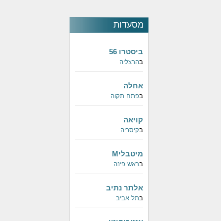
מסעדות
פופולאריות
ביסטרו 56
ב
הרצליה
אחלה
ב
פתח תקוה
קויאה
ב
קיסריה
מיטבליM
ב
ראש פינה
אלתר נתיב
ב
תל אביב