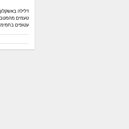
דלילה באשקלון
טעמים מהמטבח ה
עטופים בחמימות