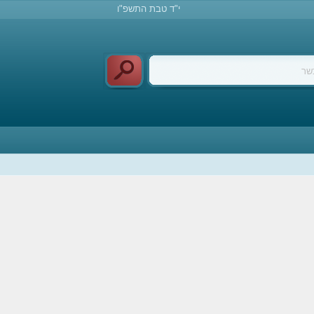
י"ד טבת התשפ"ו