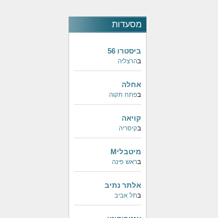
מסעדות
פופולאריות
ביסטרו 56
ב
הרצליה
אחלה
ב
פתח תקוה
קויאה
ב
קיסריה
מיטבליM
ב
ראש פינה
אלתר נתיב
ב
תל אביב