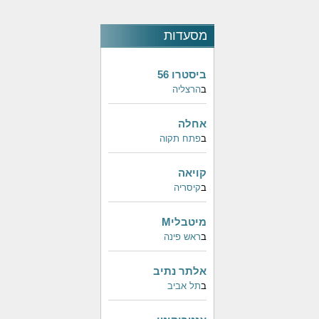
מסעדות
פופולאריות
ביסטרו 56
ב
הרצליה
אחלה
ב
פתח תקוה
קויאה
ב
קיסריה
מיטבליM
ב
ראש פינה
אלתר נתיב
ב
תל אביב