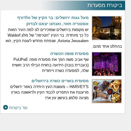
ביקורת מסעדות
מעל גגות ירושלים: בר הקיץ של וולדורף
אסטוריה חוזר, ואנחנו יצאנו לבדוק
יש מקומות בירושלים שמזכירים לנו למה העיר הזאת
כל כך מיוחדת. בר הקיץ "הטרסה" של מלון Waldorf
Astoria Jerusalem, שנפתח מחדש לעונת הקיץ, הוא
בהחלט אחד מהם.
מסעדת פופה הכשרה
שף אביב משה הפך את מסעדת פופה PoUPeE
(בעברית בובה) הידועה בחווית הבילוי הרב חושית
שלה, למסעדה כשרה וייחודית
מסעדת בשרים כשרה בירושלים
HARVEY'S – מעשנת העץ היחידה באזור ירושלים
מרעננת את התפריט לכבוד הקיץ ולראשונה בארץ
מציגה סלמון בעישון עץ ארז
עוד ביקורות