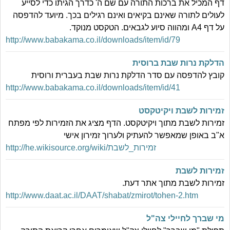
דף המכיל את ברכות התורה עם שם ה' כדרך הגיתו כדי לסייע
לעולים לתורה שאינם בקיאים ואינם רגילים בכך. מיועד להדפסה
על דף A4 ומהווה סיוע לגבאים. הטקסט מנוקד.
http://www.babakama.co.il/downloads/item/id/79
הדלקת נרות שבת ברוסית
קובץ להדפסה עם סדר הדלקת נרות שבת בעברית ורוסית
http://www.babakama.co.il/downloads/item/id/41
זמירות לשבת ויקיטקסט
זמירות לשבת מתוך ויקיטקסט. הדף מציג את הזמירות לפי מפתח
א"ב באופן שמאפשר להעתיק ולערוך זמירון אישי
http://he.wikisource.org/wiki/זמירות_לשבת
זמירות לשבת
זמירות לשבת מתוך אתר דעת.
http://www.daat.ac.il/DAAT/shabat/zmirot/tohen-2.htm
מי שברך לחיילי צה"ל