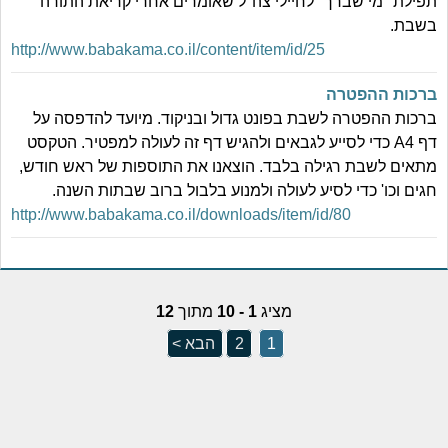
תפילת "מי שברך" לחיילי צה"ל שאומרים אחרי קריאת התורה
בשבת.
http://www.babakama.co.il/content/item/id/25
ברכות ההפטרה
ברכות ההפטרה לשבת בפונט גדול ובניקוד. מיועד להדפסה על
דף A4 כדי לסייע לגבאים ולהגיש דף זה לעולה למפטיר. הטקסט
מתאים לשבת רגילה בלבד. הוצאנו את התוספות של ראש חודש,
חגים וכו' כדי לסיע לעולה ולמנוע בלבול ברוב שבתות השנה.
http://www.babakama.co.il/downloads/item/id/80
מציג
1 - 10
מתוך
12
1
2
הבא >