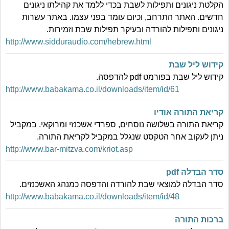
הקלטת ניגונים ותפילות לשבת בכדי ללמד את קהילתו ניגונים
חדשים. האתר התרחב, וכיום עומד בפני עצמו. באתר עשרות
ניגונים ותפילות להורדה ובעיקר תפילות שבת וזמירות.
http://www.sidduraudio.com/hebrew.html
קידוש ליל שבת
קידוש ליל שבת בפורמט pdf להדפסה.
http://www.babakama.co.il/downloads/item/id/61
קריאת התורה אודיו
קריאת התורה בשלושה נוסחים, ספרדי אשכנזי ומרוקאי. במקביל
ניתן לעקוב אחר הטקסט שנגלל במקביל לקריאת התורה.
http://www.bar-mitzva.com/kriot.asp
סדר הבדלה pdf
סדר הבדלה למוצאי שבת להורדה והדפסה כמנהג האשכנזים.
http://www.babakama.co.il/downloads/item/id/48
ברכות התורה