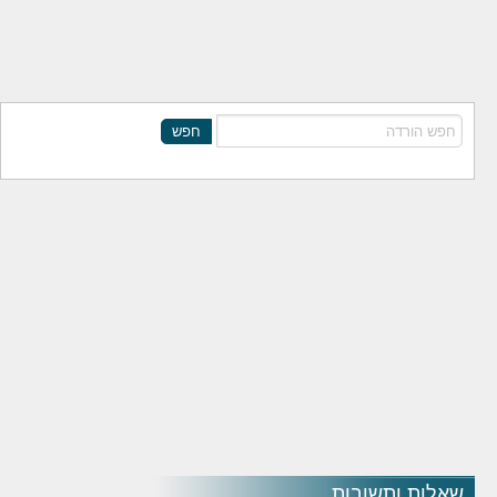
חפש
שאלות ותשובות