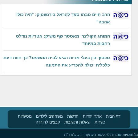
הרב חיים סבתו ספד להראל בירנשטוק: "היה כולו
אהבה"
המותג הקולינרי מאסטר שף משיק: אטריות נודלס
רחבות במיוחד
סכסוך בין בעלי מניות הגיע לבית המשפט? כך חוות דעת
כלכלית יכולה להכריע את התמונה
דף הבית
אתרי יהדות
חדשות
משחקים לילדים
מסעדות
כשרות
שאלות ותשובות
קבצים להורדה
כל הזכויות שמורות © איסור העתקה ידוע ע"פ ד"ת