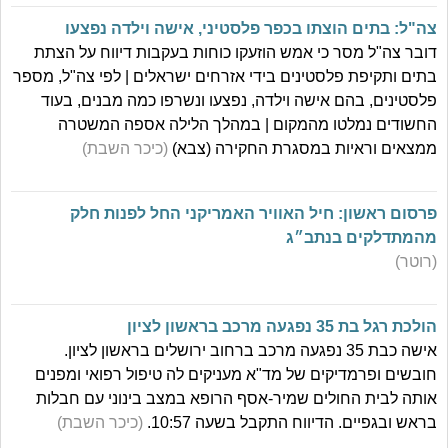
צה"ל: בתים הוצתו בכפר פלסטיני, אישה וילדה נפצעו
דובר צה"ל מסר כי אמש הוזעקו כוחות בעקבות דיווח על הצתת
בתים ותקיפת פלסטינים בידי אזרחים ישראלים | לפי צה"ל, מספר
פלסטינים, בהם אישה וילדה, נפצעו ונשרפו כמה מבנים, בעוד
החשודים נמלטו מהמקום | במהלך הלילה אספה המשטרה
ממצאים וראיות במסגרת החקירה (צבא)
(כיכר השבת)
פרסום ראשון: חיל האוויר האמריקני החל לפנות חלק
מהמתדלקים בנתב״ג
(רוטר)
הולכת רגל בת 35 נפגעה מרכב בראשון לציון
אישה כבת 35 נפגעה מרכב ברחוב ירושלים בראשון לציון.
חובשים ופרמדיקים של מד"א מעניקים לה טיפול רפואי ומפנים
אותה לבית החולים שמיר-אסף הרופא במצב בינוני עם חבלות
בראש ובגפיים. הדיווח התקבל בשעה 10:57.
(כיכר השבת)