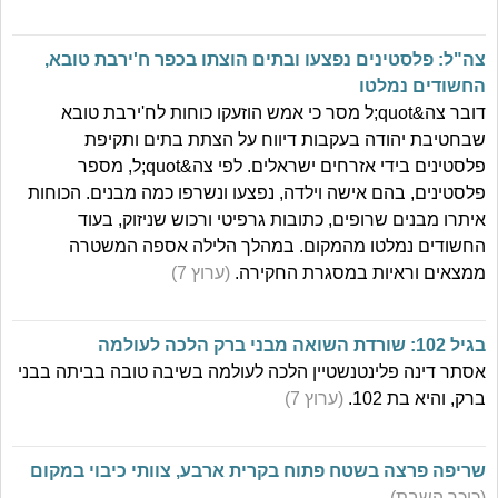
צה"ל: פלסטינים נפצעו ובתים הוצתו בכפר ח'ירבת טובא,
החשודים נמלטו
דובר צה&quot;ל מסר כי אמש הוזעקו כוחות לח'ירבת טובא
שבחטיבת יהודה בעקבות דיווח על הצתת בתים ותקיפת
פלסטינים בידי אזרחים ישראלים. לפי צה&quot;ל, מספר
פלסטינים, בהם אישה וילדה, נפצעו ונשרפו כמה מבנים. הכוחות
איתרו מבנים שרופים, כתובות גרפיטי ורכוש שניזוק, בעוד
החשודים נמלטו מהמקום. במהלך הלילה אספה המשטרה
ממצאים וראיות במסגרת החקירה.
(ערוץ 7)
בגיל 102: שורדת השואה מבני ברק הלכה לעולמה
אסתר דינה פלינטנשטיין הלכה לעולמה בשיבה טובה בביתה בבני
ברק, והיא בת 102.
(ערוץ 7)
שריפה פרצה בשטח פתוח בקרית ארבע, צוותי כיבוי במקום
(כיכר השבת)