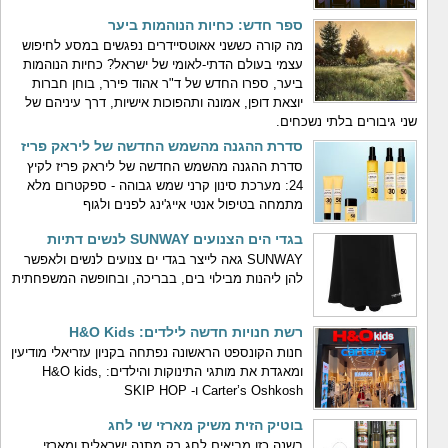
ספר חדש: כחיות הנוהמות ביער
מה קורה כששני אאוטסיידרים נפגשים במסע לחיפוש
עצמי בעולם הדתי-לאומי של ישראל? כחיות הנוהמות
ביער, ספרו החדש של ד"ר אהוד פירר, בוחן חברות
יוצאת דופן, אמונה ותהפוכות אישיות, דרך עיניהם של
שני גיבורים בלתי נשכחים.
סדרת ההגנה מהשמש החדשה של ליראק פריז
סדרת ההגנה מהשמש החדשה של ליראק פריז לקיץ
24: מערכת סינון קרני שמש גבוהה - ספקטרום מלא
מתמחה בטיפול אנטי אייג'ינג לפנים ולגוף
בגדי הים הצנועים SUNWAY לנשים דתיות
SUNWAY גאה לייצר בגדי ים צנועים לנשים ולאפשר
להן ליהנות מבילוי בים, בבריכה, ובחופשה המשפחתית
רשת חנויות חדשה לילדים: H&O Kids
חנות הקונספט הראשונה נפתחה בקניון עזריאלי מודיעין
ומאגדת את מותגי התינוקות והילדים: H&O kids,
Carter’s Oshkosh ו- SKIP HOP
בוטיק הזית משיק מארזי שי לחג
בשנה כזו מביאים לחג רק מתנה ישראלית ומארזי