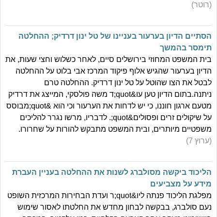
(רוטר)
הסתיים הדיון בערעור בעניינו של טל ינון דרדיק; ההחלטה
תימסר בהמשך
בית המשפט המחוזי בירושלים סיים, לאחר כשלוש וחצי שעות, את
הדיון בערעור שהגיש אלוף פיקוד המרכז אבי בלוט על ההחלטה
לבטל את הצו שהוטל על טל ינון דרדיק. ההחלטה טרם
ניתנה.בתום הדיון טען עו&quot;ד משה פולסקי, המייצג את דרדיק
מטעם ארגון חוננו, כי יש לדחות את הערעור וכי הוא &quot;מבוסס
על שיקולים זרים ופסולים&quot;. לדבריו, מרשו נגרר להליכים
משפטיים מיותרים, ובית המשפט מתבקש להורות על שחרורו.
(ערוץ 7)
הליכוד ביקשה מסולברג לשנות את ההחלטה בעניין העברת
מידע על מצביעים
מפלגת הליכוד פנתה ליו&quot;ר ועדת הבחירות המרכזית השופט
נעם סולברג, בבקשה לבחון מחדש את החלטתו לאסור שימוש