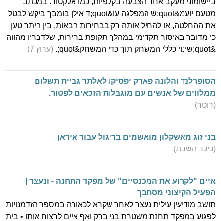
ביישומוני מעקב אחר הצבעה בקלפיות, כמו אלקטור. במכתב
מטעם יועמ&quot;ש המפלגה עו&quot;ד אילן בומבך ביקש לבטל
את ההחלטה, או להחיל אותה רק בבחירות הבאות. בין היתר טען
כי מדובר באיסור תקדימי במהלך תקופת בחירות, שלדבריו מהווה
&quot;שינוי כללי המשחק תוך כדי המשחק&quot;.
(ערוץ 7)
הסופרלנד והלונה פארק יפסיקו לאלתר גביית תשלום
ממלווים של אנשים עם מוגבלות הזכאים לפטור.
(רוטר)
בני זוג מאשקלון מואשמים בריגול עבור איראן
(כיכר השבת)
איים "לקרוע את המכנסיים" של מפקד התחנה - ונעצר |
הפעיל הקיצוני מסתבך
תושב מודיעין עילית נעצר לאחר שקרא לכאורה במספר הזדמנויות
לפגוע במפקד תחנת משטרת בני ברק ואף איים לרצוח אותו • בית