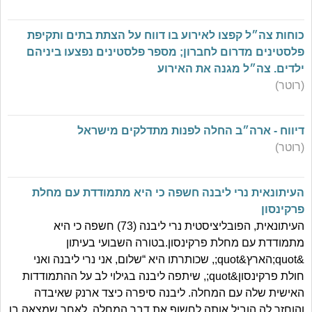
כוחות צה״ל קפצו לאירוע בו דווח על הצתת בתים ותקיפת
פלסטינים מדרום לחברון; מספר פלסטינים נפצעו ביניהם
ילדים. צה״ל מגנה את האירוע
(רוטר)
דיווח - ארה״ב החלה לפנות מתדלקים מישראל
(רוטר)
העיתונאית נרי ליבנה חשפה כי היא מתמודדת עם מחלת
פרקינסון
העיתונאית, הפובליציסטית נרי ליבנה (73) חשפה כי היא
מתמודדת עם מחלת פרקינסון.בטורה השבועי בעיתון
&quot;הארץ&quot;, שכותרתו היא “שלום, אני נרי ליבנה ואני
חולת פרקינסון&quot;, שיתפה ליבנה בגילוי לב על ההתמודדות
האישית שלה עם המחלה. ליבנה סיפרה כיצד ארנק שאיבדה
והוחזר לה הוביל אותה לחשוף את דבר המחלה, לאחר שמצאה בו