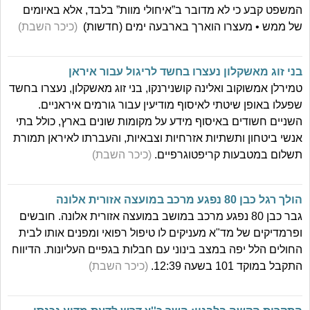
המשפט קבע כי לא מדובר ב”איחולי מוות” בלבד, אלא באיומים
של ממש • מעצרו הוארך בארבעה ימים (חדשות)
(כיכר השבת)
בני זוג מאשקלון נעצרו בחשד לריגול עבור איראן
טמירלן אמשוקוב ואלינה קושנירנקו, בני זוג מאשקלון, נעצרו בחשד
שפעלו באופן שיטתי לאיסוף מודיעין עבור גורמים איראניים.
השניים חשודים באיסוף מידע על מקומות שונים בארץ, כולל בתי
אנשי ביטחון ותשתיות אזרחיות וצבאיות, והעברתו לאיראן תמורת
תשלום במטבעות קריפטוגרפיים.
(כיכר השבת)
הולך רגל כבן 80 נפגע מרכב במועצה אזורית אלונה
גבר כבן 80 נפגע מרכב במושב במועצה אזורית אלונה. חובשים
ופרמדיקים של מד"א מעניקים לו טיפול רפואי ומפנים אותו לבית
החולים הלל יפה במצב בינוני עם חבלות בגפיים העליונות. הדיווח
התקבל במוקד 101 בשעה 12:39.
(כיכר השבת)