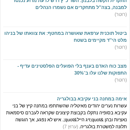
התקרית הקשה בלבנון: השר כ''ץ דרש לדעת מדוע נכנסו
למבנה, בצה''ל מתחקרים אם נשמרו הנהלים
(רוטר)
ביטול תוכנית ערפאת שאושרה במחטף: את צוואתו של בניהו
מלט הי''ד מקיימים בשטח
(רוטר)
מצב כוח האדם בענף בלי הפועלים הפלסטינים עדיף -
התפוקות שלנו עלו ב־30%
(רוטר)
אימה במחנה בני עקיבא בבולגריה
עשרות נערים יהודים מאיטליה שהשתתפו במחנה קיץ של בני
עקיבא בסופיה נתקלו בקבוצת קיצונים שקראה לעברם סיסמאות
נאציות ובהן &quot;זיג הייל&quot;. איש לא נפגע, אך הוגשה
תלונה למשטרת בולגריה.
(ערוץ 7)