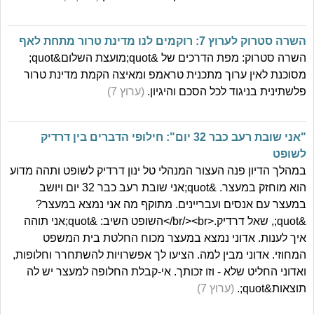
השרה סטרוק לערוץ 7: רוקמים לנו מדינת טרור מתחת לאף
השרה סטרוק: מפת הדרכים של &quot;מועצת השלום&quot;
מסוכנת לאין ערוך מתכנית טראמפ ומאיצה הקמת מדינת טרור
פלשתינית בניגוד לכל הסכם והיגיון.
(ערוץ 7)
"אני שובת רעב כבר 32 יום": חילופי הדברים בין דרדיק
לשופט
במהלך הדיון פנה העצור המנהלי טל ינון דרדיק לשופט ותהה מדוע
הוא מוחזק במעצר. &quot;אני שובת רעב כבר 32 יום ויושב
במעצר עם אנסים ועבריינים. מתוקף מה אני נמצא במעצר?
&quot;, שאל דרדיק.<br/><br/>השופט השיב: &quot;אני תוהה
איך לענות. אדוני נמצא במעצר מכוח החלטת בית המשפט
המחוזי. אדוני מבין למה. הציעו לך אפשרויות להשתחרר וחלופות,
ואדוני החליט שלא - וזו זכותך. אי-קבלת החלופה למעצר יש לה
תוצאות&quot;.
(ערוץ 7)