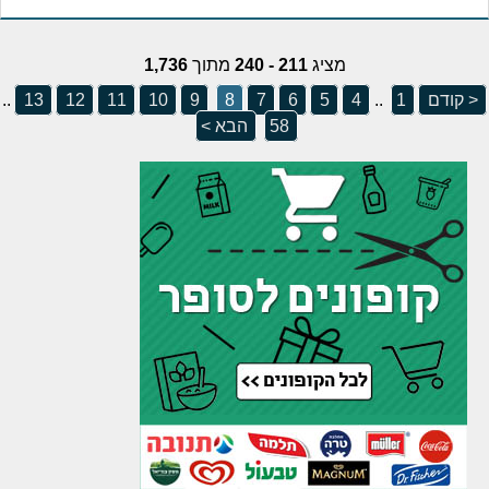
מציג
211 - 240
מתוך
1,736
< קודם
1
..
4
5
6
7
8
9
10
11
12
13
..
58
הבא >