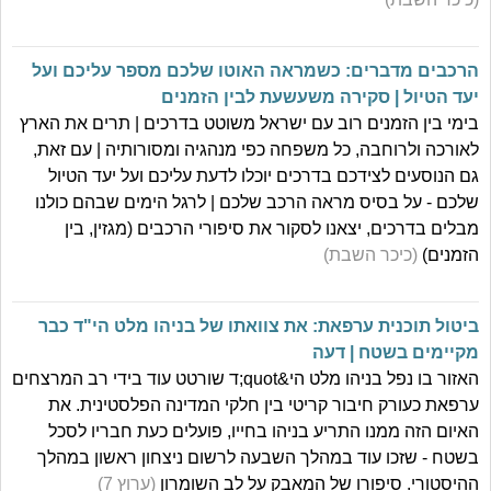
הרכבים מדברים: כשמראה האוטו שלכם מספר עליכם ועל
יעד הטיול | סקירה משעשעת לבין הזמנים
בימי בין הזמנים רוב עם ישראל משוטט בדרכים | תרים את הארץ
לאורכה ולרוחבה, כל משפחה כפי מנהגיה ומסורותיה | עם זאת,
גם הנוסעים לצידכם בדרכים יוכלו לדעת עליכם ועל יעד הטיול
שלכם - על בסיס מראה הרכב שלכם | לרגל הימים שבהם כולנו
מבלים בדרכים, יצאנו לסקור את סיפורי הרכבים (מגזין, בין
הזמנים)
(כיכר השבת)
ביטול תוכנית ערפאת: את צוואתו של בניהו מלט הי"ד כבר
מקיימים בשטח | דעה
האזור בו נפל בניהו מלט הי&quot;ד שורטט עוד בידי רב המרצחים
ערפאת כעורק חיבור קריטי בין חלקי המדינה הפלסטינית. את
האיום הזה ממנו התריע בניהו בחייו, פועלים כעת חבריו לסכל
בשטח - שזכו עוד במהלך השבעה לרשום ניצחון ראשון במהלך
ההיסטורי. סיפורו של המאבק על לב השומרון
(ערוץ 7)