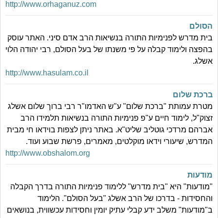
http://www.orhaganuz.com
הסולם
בית מדרש לפנימיות התורה בנשיאות הרב אדם סיני. האתר עוסק
בהפצה ולימוד קבלה על פי משנתו של בעל הסולם, רבי יהודה הלוי
אשלג.
http://www.hasulam.co.il
ברכת שלום
מטרת עמותת "ברכת שלום" ע"ש האדמו"ר רבי ברוך שלום אשלג
זצוק"ל, לימוד חיים ע"פ פנימיות התורה בנשיאות תלמידו הרב
אברהם מרדכי גוטליב שליט"א. באתר ניתן לצפות בוידאו חי מבית
המדרש, שיעורי וידאו מוקלטים, מאמרים, פרשת שבוע ועוד.
http://www.obshalom.org
מודעות
"מודעות" היא "בית מדרש" ללימוד פנימיות התורה בדרך הקבלה
והחסידות - בדרכו של הרב אשלג "בעל הסולם". הלימוד
ב"מודעות" משלב ידע קבלי עתיק יומין וחסידות עכשווית, בנושאים