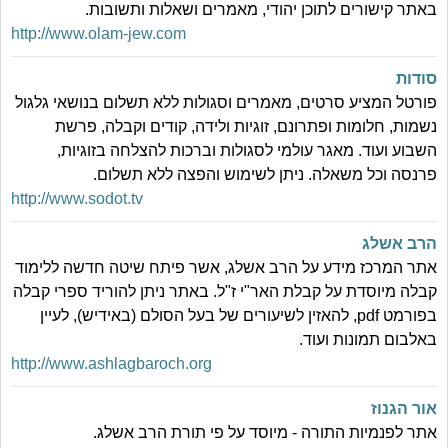
באתר קישורים לתוכן יהודי, מאמרים ושאלות ותשובות.
http://www.olam-jew.com
סודות
פורטל המציע סרטים, מאמרים וסגולות ללא תשלום בנושאי גלגול
נשמות, חלומות ופתרונם, זוגיות ולידה, קודים וקבלה, פרשת
השבוע ועוד. מאגר עולמי לסגולות וברכות להצלחה בזוגיות,
פרנסה וכל משאלה. ניתן לשימוש והפצה ללא תשלום.
http://www.sodot.tv
הרב אשלג
אתר המרכז מידע על הרב אשלג, אשר פיתח שיטה חדשה ללימוד
קבלה מיוסדת על קבלת האר"י ז"ל. באתר ניתן להוריד ספרי קבלה
בפורמט pdf, להאזין לשיעורים של בעל הסולם (באידיש), לעיין
באלבום תמונות ועוד.
http://www.ashlagbaroch.org
אור הגנוז
אתר לפנמיות התורה - מיוסד על פי תורת הרב אשלג.