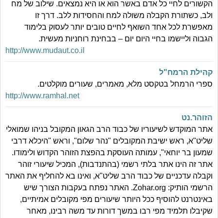
הקשורים לחיי כל אדם באשר הוא או היא נמצאים. שילוב של מח
ולב, כשתורת הקבלה משולה למח והחסידות ללב. דרך זו
מאפשרת לכל אחד השואף לחיים טובים יותר לעסוק בלימוד
הגבוה וליישמו בחיי היום יום – בבחינת רוחניות מעשית.
http://www.mudaut.co.il
קהילת הרמח"ל
ספרי הרמחל בטקסט מלא, מאמרים, שעורים מוקלטים.
http://www.ramhal.net
הזוהר.נט
אתר המוקדש לשיעוריו של כבוד הרב הגאון המקובל בניהו שמואלי
שליט"א, ראש ישיבת המקובלים "נהר שלום", וראש "היכלא דרבי
שמעון בר יוחאי", עמותה העוסקת בהפצת הזוהר הקדוש ולימודו.
אתר זה הינו אתר בלתי רשמי (בהתנדבות), המכיל שיעורי זוהר
וקבלה עדכניים של כבוד הרב שליט"א, ואינו בא להחליף את האתר
הרשמי הותיק: Zohar.org. האתר נפתח בעקבות הצורך שיש
באינטרנט להוסיף ככל היותר שיעורים מפי מקובלים אמיתיים,
שקיבלו תלמיד מפי רבו במשך דורות עד משה רבינו, מאחר