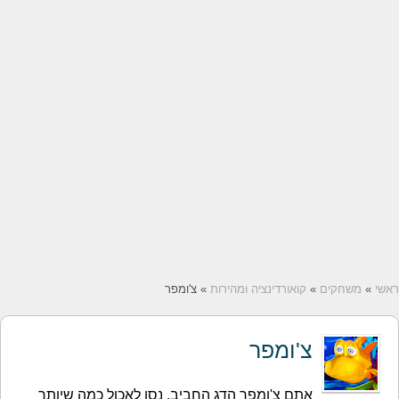
ראשי
»
משחקים
»
קואורדינציה ומהירות
» צ'ומפר
צ'ומפר
אתם צ'ומפר הדג החביב. נסו לאכול כמה שיותר