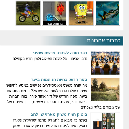
משחקי לילדים
משחקי באבלס
משחקי מלחמה
משחקי גיבורים
בן האש ובת
משחקי טיסה
משחקי בוב ספוג
המים
משחקי אופנועים
כתבות אחרונות
דבר תורה לשבת: פרשת שמיני
נדב ואביהו - על סכנת הפילוג ולשון הרע בקהילה.
ספר חדש: כחיות הנוהמות ביער
מה קורה כששני אאוטסיידרים נפגשים במסע לחיפוש
עצמי בעולם הדתי-לאומי של ישראל? כחיות הנוהמות
ביער, ספרו החדש של ד"ר אהוד פירר, בוחן חברות
יוצאת דופן, אמונה ותהפוכות אישיות, דרך עיניהם של
שני גיבורים בלתי נשכחים.
בוטיק הזית משיק מארזי שי לחג
בשנה כזו מביאים לחג רק מתנה ישראלית ומארזי
בוטיק הזית לפסח מתאימים בדיוק למטרה. עסק