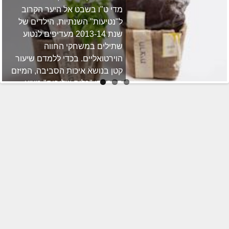
מדי ט"ו בשבט אל היער הקרוב
ל"נטיעות" השנתיות, הילדים של
שנת 2013-14 מעדיפים לנטוע
שתילים במשחקי החווה
הוירטואליים. בכדי ללמדם שיעור
קטן בנושא איכות הסביבה, המיזם
החברתי "כלים שלובים" מציע
ערכות שתילה ידידותיות לסביבה
לקראת החג