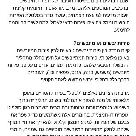
ישנם הבדלים רבים בשיטות העיבוד של הפירות היבשים
וברכיבים המוספים אליהם. מרב מור-אופיר, תזונאית קלינית
ויועצת מדעית למועצת הצמחים, עושה סדר בסלסלת הפירות
היבשים וממליצה אילו פירות כדאי לאכול, למה לשים לב וממה
להימנע.
פירות יבשים או מיובשים?
קיים הבדל בין פירות יבשים טבעיים לבין פירות המיובשים
באופן מלאכותי. פירות המתייבשים על העץ כחלק מתהליך
ההבשלה הטבעי שלהם, כדוגמת תמרים, עדיפים על פני פירות
מיובשים (משמש, בננה, אננס, פפאיה וכו'), העוברים
בדרך-כלל תהליכי ייבוש מתועש לאחר הקטיף.
מרבית היצרנים נאלצים "לטפל" בפירות הטריים באופן
מלאכותי על מנת להפוך אותם למיובשים. תהליך זה כרוך
בשימוש בטמפרטורות גבוהות ובחומרים משמרים כגון סולפיט
וגופרית דו-חמצנית. בחומרים אלה משתמשים כדי לשפר את
צבעם של הפירות, למנוע חמצון וקלקול ולהאריך את חיי המדף
שלהם. לחלק מהפירות המיובשים מוסיפים גם שמנים, חומרי