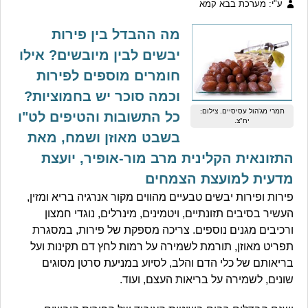
ע"י: מערכת בבא קמא
מה ההבדל בין פירות
יבשים לבין מיובשים? אילו
חומרים מוספים לפירות
וכמה סוכר יש בחמוציות?
תמרי מג'הול עסיסיים. צילום:
כל התשובות והטיפים לט"ו
יח"צ.
בשבט מאוזן ושמח, מאת
התזונאית הקלינית מרב מור-אופיר, יועצת
מדעית למועצת הצמחים
פירות ופירות יבשים טבעיים מהווים מקור אנרגיה בריא ומזין,
העשיר בסיבים תזונתיים, ויטמינים, מינרלים, נוגדי חמצון
ורכיבים מגנים נוספים. צריכה מספקת של פירות, במסגרת
תפריט מאוזן, תורמת לשמירה על רמות לחץ דם תקינות ועל
בריאותם של כלי הדם והלב, לסיוע במניעת סרטן מסוגים
שונים, לשמירה על בריאות העצם, ועוד.