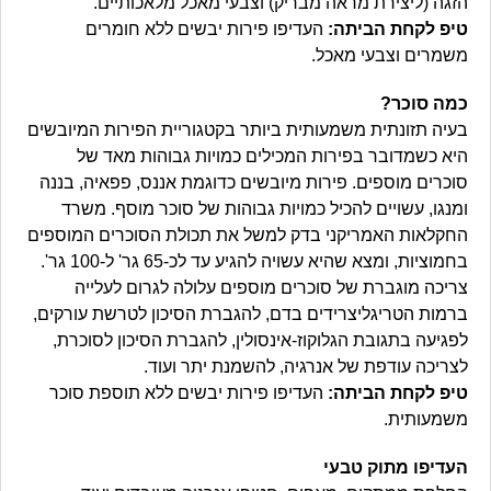
הזגה (ליצירת מראה מבריק) וצבעי מאכל מלאכותיים.
טיפ לקחת הביתה:
העדיפו פירות יבשים ללא חומרים
משמרים וצבעי מאכל.
כמה סוכר?
בעיה תזונתית משמעותית ביותר בקטגוריית הפירות המיובשים
היא כשמדובר בפירות המכילים כמויות גבוהות מאד של
סוכרים מוספים. פירות מיובשים כדוגמת אננס, פפאיה, בננה
ומנגו, עשויים להכיל כמויות גבוהות של סוכר מוסף. משרד
החקלאות האמריקני בדק למשל את תכולת הסוכרים המוספים
בחמוציות, ומצא שהיא עשויה להגיע עד לכ-65 גר' ל-100 גר'.
צריכה מוגברת של סוכרים מוספים עלולה לגרום לעלייה
ברמות הטריגליצרידים בדם, להגברת הסיכון לטרשת עורקים,
לפגיעה בתגובת הגלוקוז-אינסולין, להגברת הסיכון לסוכרת,
לצריכה עודפת של אנרגיה, להשמנת יתר ועוד.
טיפ לקחת הביתה:
העדיפו פירות יבשים ללא תוספת סוכר
משמעותית.
העדיפו מתוק טבעי