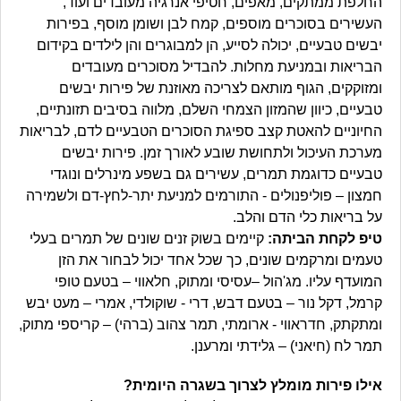
החלפת ממתקים, מאפים, חטיפי אנרגיה מעובדים ועוד,
העשירים בסוכרים מוספים, קמח לבן ושומן מוסף, בפירות
יבשים טבעיים, יכולה לסייע, הן למבוגרים והן לילדים בקידום
הבריאות ובמניעת מחלות. להבדיל מסוכרים מעובדים
ומזוקקים, הגוף מותאם לצריכה מאוזנת של פירות יבשים
טבעיים, כיוון שהמזון הצמחי השלם, מלווה בסיבים תזונתיים,
החיוניים להאטת קצב ספיגת הסוכרים הטבעיים לדם, לבריאות
מערכת העיכול ולתחושת שובע לאורך זמן. פירות יבשים
טבעיים כדוגמת תמרים, עשירים גם בשפע מינרלים ונוגדי
חמצון – פוליפנולים - התורמים למניעת יתר-לחץ-דם ולשמירה
על בריאות כלי הדם והלב.
טיפ לקחת הביתה:
קיימים בשוק זנים שונים של תמרים בעלי
טעמים ומרקמים שונים, כך שכל אחד יכול לבחור את הזן
המועדף עליו. מג'הול –עסיסי ומתוק, חלאווי – בטעם טופי
קרמל, דקל נור – בטעם דבש, דרי - שוקולדי, אמרי – מעט יבש
ומתקתק, חדראווי - ארומתי, תמר צהוב (ברהי) – קריספי מתוק,
תמר לח (חיאני) – גלידתי ומרענן.
אילו פירות מומלץ לצרוך בשגרה היומית?