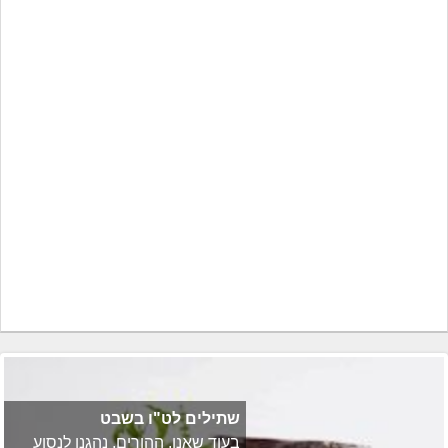
שתילים לט"ו בשבט
בעוד שאנו, ההורים, נהגנו לנסוע